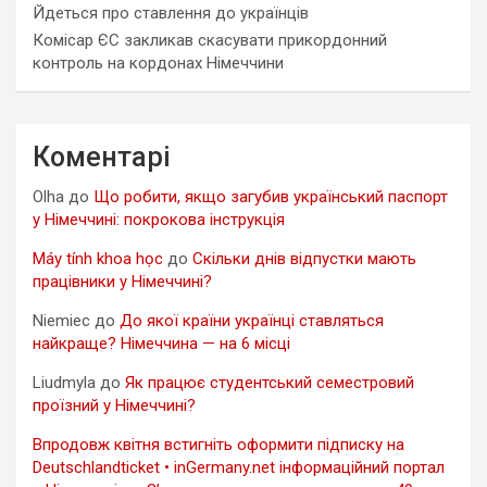
Йдеться про ставлення до українців
Комісар ЄС закликав скасувати прикордонний
контроль на кордонах Німеччини
Коментарі
Olha
до
Що робити, якщо загубив український паспорт
у Німеччині: покрокова інструкція
Máy tính khoa học
до
Скільки днів відпустки мають
працівники у Німеччині?
Niemiec
до
До якої країни українці ставляться
найкраще? Німеччина — на 6 місці
Liudmyla
до
Як працює студентський семестровий
проїзний у Німеччині?
Впродовж квітня встигніть оформити підписку на
Deutschlandticket • inGermany.net інформаційний портал