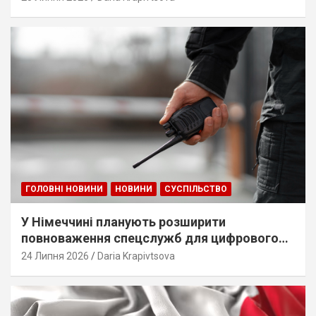
ГОЛОВНІ НОВИНИ
НОВИНИ
СУСПІЛЬСТВО
У Німеччині планують розширити
повноваження спецслужб для цифрового
стеження
24 Липня 2026
Daria Krapivtsova