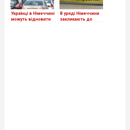
Українці в Німеччині
В уряді Німеччини
можуть відновити
закликають до
втрачене
скорочення виплат
посвідчення водія
для шукачів
притулку: чи
стосується це
українців?