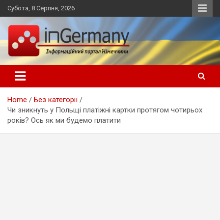
Skip
Субота, 8 Серпня, 2026
to
content
Український інформаційний портал в Німеччині, новини
inGermany.net інформаційний
Німеччини, українці в Німеччині
портал в Німеччині
Home
Без категорії
Чи зникнуть у Польщі платіжні картки протягом чотирьох
років? Ось як ми будемо платити