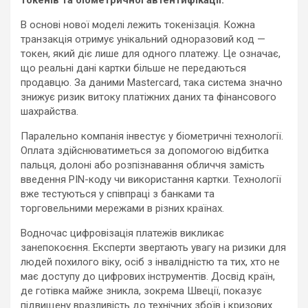
В основі нової моделі лежить токенізація. Кожна
транзакція отримує унікальний одноразовий код —
токен, який діє лише для одного платежу. Це означає,
що реальні дані картки більше не передаються
продавцю. За даними Mastercard, така система значно
знижує ризик витоку платіжних даних та фінансового
шахрайства.
Паралельно компанія інвестує у біометричні технології.
Оплата здійснюватиметься за допомогою відбитка
пальця, долоні або розпізнавання обличчя замість
введення PIN-коду чи використання картки. Технології
вже тестуються у співпраці з банками та
торговельними мережами в різних країнах.
Водночас цифровізація платежів викликає
занепокоєння. Експерти звертають увагу на ризики для
людей похилого віку, осіб з інвалідністю та тих, хто не
має доступу до цифрових інструментів. Досвід країн,
де готівка майже зникла, зокрема Швеції, показує
підвищену вразливість до технічних збоїв і кризових