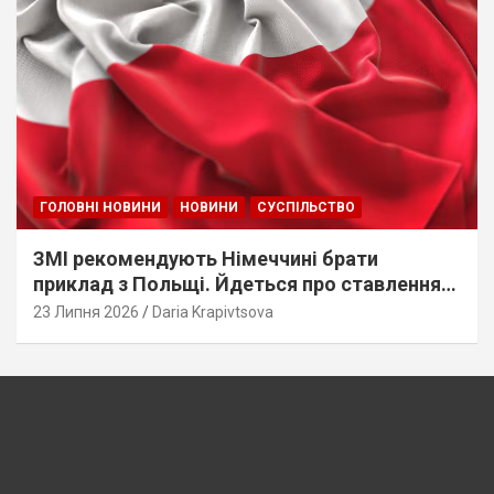
ГОЛОВНІ НОВИНИ
НОВИНИ
СУСПІЛЬСТВО
ЗМІ рекомендують Німеччині брати
приклад з Польщі. Йдеться про ставлення
до українців
23 Липня 2026
Daria Krapivtsova