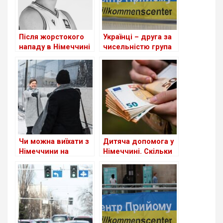
Після жорстокого
Українці – друга за
нападу в Німеччині
чисельністю група
помер 18-річний
іноземців у ФРН
український
баскетболіст
Чи можна виїхати з
Дитяча допомога у
Німеччини на
Німеччині. Скільки
новорічні свята та
можна отримати?
безперешкодно
повернутися?