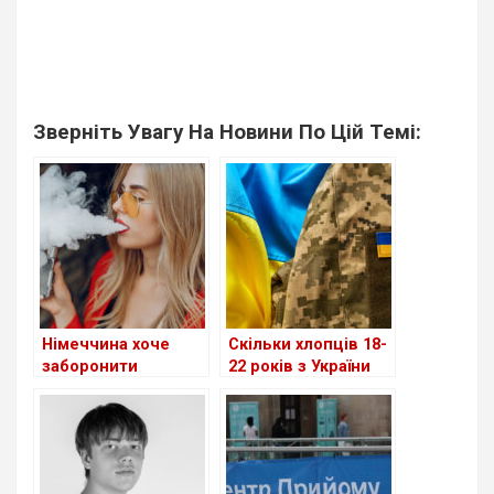
Зверніть Увагу На Новини По Цій Темі:
Німеччина хоче
Скільки хлопців 18-
заборонити
22 років з України
одноразові
приїхало до
електронні
Німеччини?
сигарети