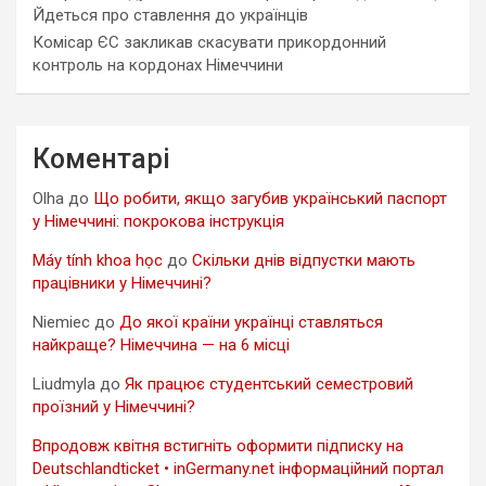
Йдеться про ставлення до українців
Комісар ЄС закликав скасувати прикордонний
контроль на кордонах Німеччини
Коментарі
Olha
до
Що робити, якщо загубив український паспорт
у Німеччині: покрокова інструкція
Máy tính khoa học
до
Скільки днів відпустки мають
працівники у Німеччині?
Niemiec
до
До якої країни українці ставляться
найкраще? Німеччина — на 6 місці
Liudmyla
до
Як працює студентський семестровий
проїзний у Німеччині?
Впродовж квітня встигніть оформити підписку на
Deutschlandticket • inGermany.net інформаційний портал