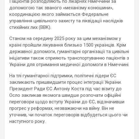
Пацієнтів розподіляють по лікарнях Німеччини за
допомогою так званого «механізму конюшини»,
координацією якого займається Федеральне
управління цивільного захисту та ліквідації наслідків
стихійних лих (BBK).
Станом на середину 2025 року за цим механізмом у
країні пройшли лікування близько 1500 українців. Крім
державної допомоги, гуманітарні організації та цивільні
ініціативи також сприяють транспортуванню пацієнтів з
України для отримання медичної допомоги в Німеччині.
На тлі гуманітарної підтримки, політичні лідери ЄС
закликають пришвидшити процес інтеграції України.
Президент Ради ЄС Антоніу Коста під час візиту до
Осло закликав якомога швидше розпочати офіційні
переговори щодо вступу України до ЄС, відзначивши
прогрес у реформах, незважаючи на війну. Він не
уточнив, чи початок переговорів відбудеться цього чи
наступного року.