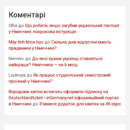
Коментарі
Olha
до
Що робити, якщо загубив український паспорт
у Німеччині: покрокова інструкція
Máy tính khoa học
до
Скільки днів відпустки мають
працівники у Німеччині?
Niemiec
до
До якої країни українці ставляться
найкраще? Німеччина — на 6 місці
Liudmyla
до
Як працює студентський семестровий
проїзний у Німеччині?
Впродовж квітня встигніть оформити підписку на
Deutschlandticket • inGermany.net інформаційний портал
в Німеччині
до
З’явився додаток для квитка за 49 євро