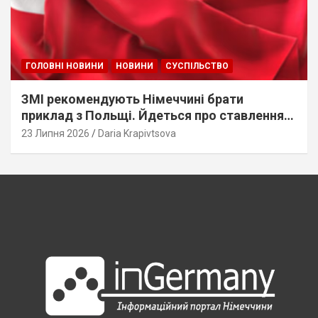
ГОЛОВНІ НОВИНИ
НОВИНИ
СУСПІЛЬСТВО
ЗМІ рекомендують Німеччині брати
приклад з Польщі. Йдеться про ставлення
до українців
23 Липня 2026
Daria Krapivtsova