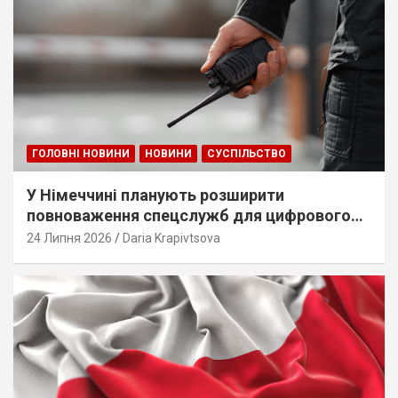
ГОЛОВНІ НОВИНИ
НОВИНИ
СУСПІЛЬСТВО
У Німеччині планують розширити
повноваження спецслужб для цифрового
стеження
24 Липня 2026
Daria Krapivtsova