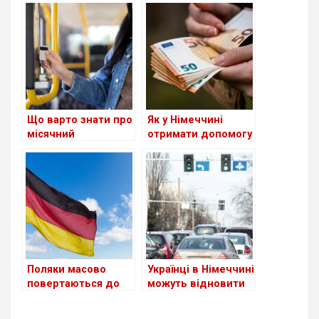
зробити?
Що варто знати про
Як у Німеччині
місячний
отримати допомогу
транспортний
Grundsicherung?
абонемент у
Німеччині?
Поляки масово
Українці в Німеччині
повертаються до
можуть відновити
Польщі з
втрачене
Німеччини. Причин
посвідчення водія