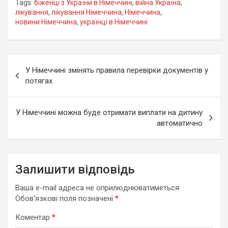
Tags:
біженці з України в Німеччині
,
війна Україна
,
лікування
,
лікування Німеччина
,
Німеччина
,
новини Німеччина
,
українці в Німеччині
Навігація
У Німеччині змінять правила перевірки документів у
записів
потягах
У Німеччині можна буде отримати виплати на дитину
автоматично
Залишити відповідь
Ваша e-mail адреса не оприлюднюватиметься.
Обов’язкові поля позначені
*
Коментар
*