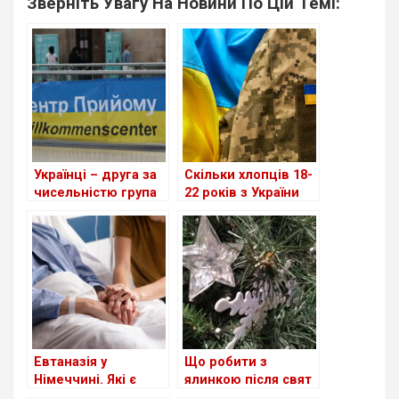
Зверніть Увагу На Новини По Цій Темі:
Українці – друга за
Скільки хлопців 18-
чисельністю група
22 років з України
іноземців у ФРН
приїхало до
Німеччини?
Евтаназія у
Що робити з
Німеччині. Які є
ялинкою після свят
види та хто може
у Німеччині?