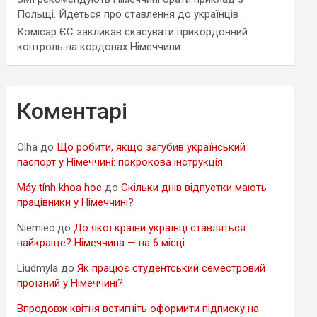
Польщі. Йдеться про ставлення до українців
Комісар ЄС закликав скасувати прикордонний
контроль на кордонах Німеччини
Коментарі
Olha
до
Що робити, якщо загубив український
паспорт у Німеччині: покрокова інструкція
Máy tính khoa học
до
Скільки днів відпустки мають
працівники у Німеччині?
Niemiec
до
До якої країни українці ставляться
найкраще? Німеччина — на 6 місці
Liudmyla
до
Як працює студентський семестровий
проїзний у Німеччині?
Впродовж квітня встигніть оформити підписку на