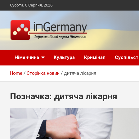
Skip
Субота, 8 Серпня, 2026
to
content
Український інформаційний портал в Німеччині, новини
inGermany.net
Німеччини, українці в Німеччині
Німеччина
Культура
Кримінал
Суспільст
інформаційний
Home
Сторінка новин
дитяча лікарня
портал в Німеччині
Позначка:
дитяча лікарня