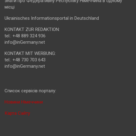
знати про Федеративну Республіку Німеччина в одному
місці
Ukrainisches Informationsportal in Deutschland
KONTAKT ZUR REDAKTION:
tel.: +48 889 324 936
info@inGermany.net
KONTAKT MIT WERBUNG:
tel.: +48 730 703 643
info@inGermany.net
Cписок сервісів порталу:
Новини Німеччини
Карта Сайту