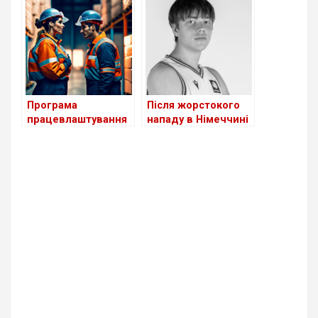
країн Європи?
України
Програма
Після жорстокого
працевлаштування
нападу в Німеччині
біженців з України в
помер 18-річний
Німеччині поки
український
неефективна
баскетболіст