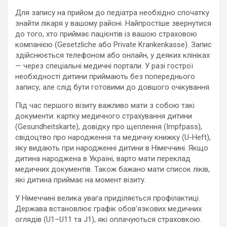
Для запису на прийом до педіатра необхідно спочатку
знайти лікаря у вашому районі. Найпростіше звернутися
до того, хто приймає пацієнтів із вашою страховою
компанією (Gesetzliche або Private Krankenkasse). Запис
здійснюється телефоном або онлайн, у деяких клініках
— через спеціальні медичні портали. У разі гострої
необхідності дитини приймають без попереднього
запису, але слід бути готовими до довшого очікування.
Під час першого візиту важливо мати з собою такі
документи: картку медичного страхування дитини
(Gesundheitskarte), довідку про щеплення (Impfpass),
свідоцтво про народження та медичну книжку (U-Heft),
яку видають при народженні дитини в Німеччині. Якщо
дитина народжена в Україні, варто мати переклад
медичних документів. Також бажано мати список ліків,
які дитина приймає на момент візиту.
У Німеччині велика увага приділяється профілактиці.
Держава встановлює графік обов’язкових медичних
оглядів (U1–U11 та J1), які оплачуються страховкою.