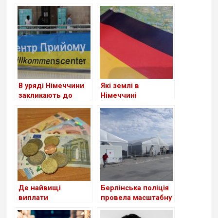
іноземців у ФРН
втрачене
посвідчення водія
В уряді Німеччини
Які землі в
закликають до
Німеччині
скорочення виплат
приймають
для шукачів
біженців із України
притулку: чи
станом на сьогодні
стосується це
українців?
Де найвищі
Берлінська поліція
виплати
провела масштабну
українським
перевірку в центрі
біженцям серед
для біженців з