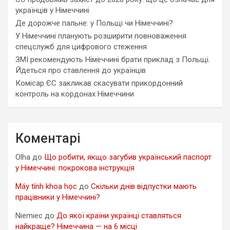
українців у Німеччині
Де дорожче пальне: у Польщі чи Німеччині?
У Німеччині планують розширити повноваження
спецслужб для цифрового стеження
ЗМІ рекомендують Німеччині брати приклад з Польщі.
Йдеться про ставлення до українців
Комісар ЄС закликав скасувати прикордонний
контроль на кордонах Німеччини
Коментарі
Olha
до
Що робити, якщо загубив український паспорт
у Німеччині: покрокова інструкція
Máy tính khoa học
до
Скільки днів відпустки мають
працівники у Німеччині?
Niemiec
до
До якої країни українці ставляться
найкраще? Німеччина — на 6 місці