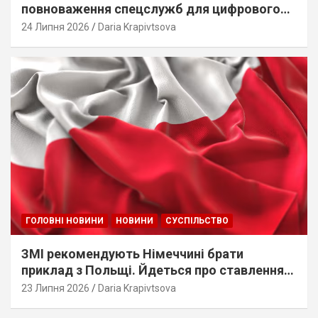
повноваження спецслужб для цифрового
стеження
24 Липня 2026
Daria Krapivtsova
ГОЛОВНІ НОВИНИ
НОВИНИ
СУСПІЛЬСТВО
ЗМІ рекомендують Німеччині брати
приклад з Польщі. Йдеться про ставлення
до українців
23 Липня 2026
Daria Krapivtsova