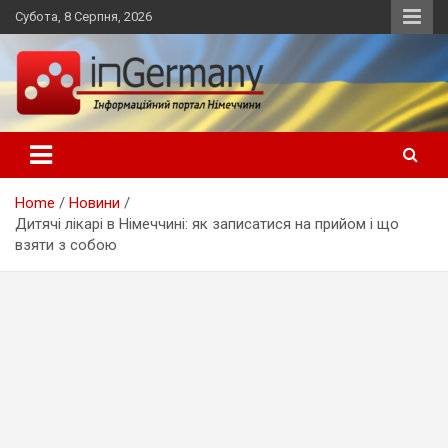
Skip
Субота, 8 Серпня, 2026
to
content
Український інформаційний портал в Німеччині, новини
inGermany.net інформаційний
Німеччини, українці в Німеччині
портал в Німеччині
Home
Новини
Дитячі лікарі в Німеччині: як записатися на прийом і що
взяти з собою