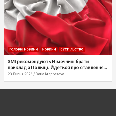
ГОЛОВНІ НОВИНИ
НОВИНИ
СУСПІЛЬСТВО
ЗМІ рекомендують Німеччині брати
приклад з Польщі. Йдеться про ставлення
до українців
23 Липня 2026
Daria Krapivtsova