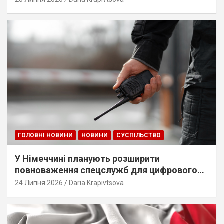
ГОЛОВНІ НОВИНИ
НОВИНИ
СУСПІЛЬСТВО
У Німеччині планують розширити
повноваження спецслужб для цифрового
стеження
24 Липня 2026
Daria Krapivtsova