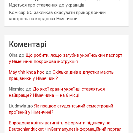
Йдеться про ставлення до українців
Комісар ЄС закликав скасувати прикордонний
контроль на кордонах Німеччини
Коментарі
Olha
до
Що робити, якщо загубив український паспорт
у Німеччині: покрокова інструкція
Máy tính khoa học
до
Скільки днів відпустки мають
працівники у Німеччині?
Niemiec
до
До якої країни українці ставляться
найкраще? Німеччина — на 6 місці
Liudmyla
до
Як працює студентський семестровий
проїзний у Німеччині?
Впродовж квітня встигніть оформити підписку на
Deutschlandticket • inGermany.net інформаційний портал