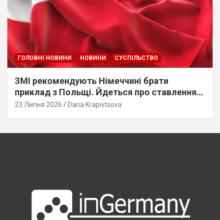
ГОЛОВНІ НОВИНИ
НОВИНИ
СУСПІЛЬСТВО
ЗМІ рекомендують Німеччині брати
приклад з Польщі. Йдеться про ставлення
до українців
23 Липня 2026
Daria Krapivtsova