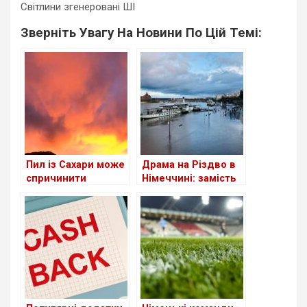
Світлини згенеровані ШІ
Зверніть Увагу На Новини По Цій Темі:
Пил із Сахари може
Драма на Різдво в
спричинити
Німеччині: замість
“кривавий дощ” у
зимової казки –
Німеччині
серйозні повені