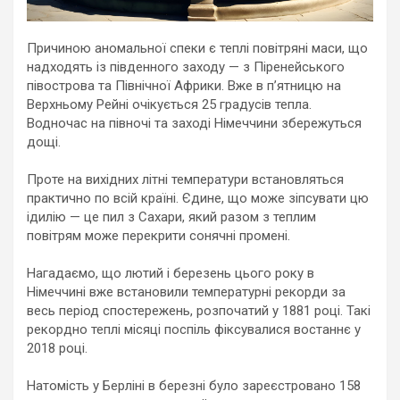
Причиною аномальної спеки є теплі повітряні маси, що
надходять із південного заходу — з Піренейського
півострова та Північної Африки. Вже в пʼятницю на
Верхньому Рейні очікується 25 градусів тепла.
Водночас на півночі та заході Німеччини збережуться
дощі.
Проте на вихідних літні температури встановляться
практично по всій країні. Єдине, що може зіпсувати цю
ідилію — це пил з Сахари, який разом з теплим
повітрям може перекрити сонячні промені.
Нагадаємо, що лютий і березень цього року в
Німеччині вже встановили температурні рекорди за
весь період спостережень, розпочатий у 1881 році. Такі
рекордно теплі місяці поспіль фіксувалися востаннє у
2018 році.
Натомість у Берліні в березні було зареєстровано 158