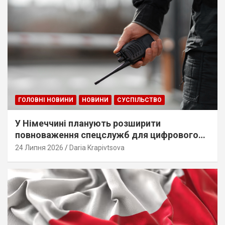
ГОЛОВНІ НОВИНИ
НОВИНИ
СУСПІЛЬСТВО
У Німеччині планують розширити
повноваження спецслужб для цифрового
стеження
24 Липня 2026
Daria Krapivtsova