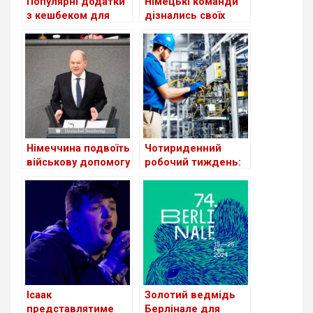
Популярні додатки
Німецькі команди
з кешбеком для
дізнались своїх
вигідних покупок у
суперників в 1/8
Німеччині
фіналу Ліги
Чемпіонів
Німеччина подвоїть
Чотириденний
військову допомогу
робочий тиждень:
Україні до 7
експеримент у
мільярдів євро у
Німеччині
2024 році
Ісаак
Золотий ведмідь
представлятиме
Берлінале для