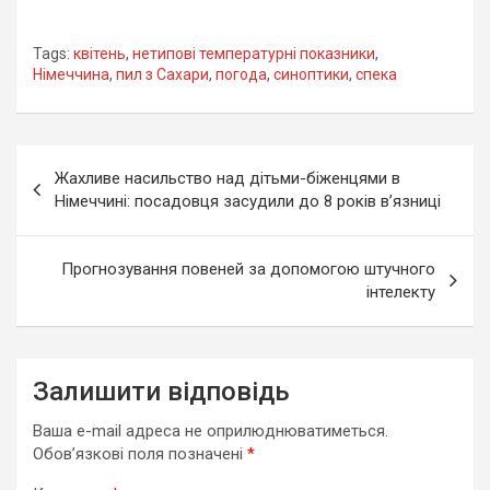
Tags:
квітень
,
нетипові температурні показники
,
Німеччина
,
пил з Сахари
,
погода
,
синоптики
,
спека
Навігація
Жахливе насильство над дітьми-біженцями в
записів
Німеччині: посадовця засудили до 8 років в’язниці
Прогнозування повеней за допомогою штучного
інтелекту
Залишити відповідь
Ваша e-mail адреса не оприлюднюватиметься.
Обов’язкові поля позначені
*