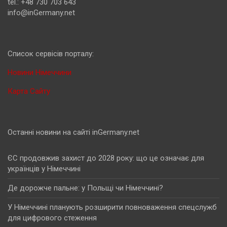
tel.: +48 730 703 643
info@inGermany.net
Cписок сервісів порталу:
Новини Німеччини
Карта Сайту
Останні новини на сайті inGermany.net
ЄС продовжив захист до 2028 року: що це означає для
українців у Німеччині
Де дорожче пальне: у Польщі чи Німеччині?
У Німеччині планують розширити повноваження спецслужб
для цифрового стеження