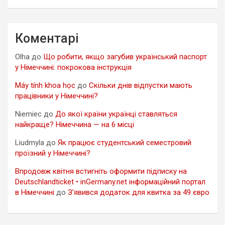
Коментарі
Olha
до
Що робити, якщо загубив український паспорт
у Німеччині: покрокова інструкція
Máy tính khoa học
до
Скільки днів відпустки мають
працівники у Німеччині?
Niemiec
до
До якої країни українці ставляться
найкраще? Німеччина — на 6 місці
Liudmyla
до
Як працює студентський семестровий
проїзний у Німеччині?
Впродовж квітня встигніть оформити підписку на
Deutschlandticket • inGermany.net інформаційний портал
в Німеччині
до
З’явився додаток для квитка за 49 євро