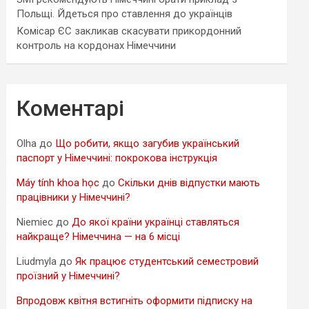
Польщі. Йдеться про ставлення до українців
Комісар ЄС закликав скасувати прикордонний
контроль на кордонах Німеччини
Коментарі
Olha
до
Що робити, якщо загубив український
паспорт у Німеччині: покрокова інструкція
Máy tính khoa học
до
Скільки днів відпустки мають
працівники у Німеччині?
Niemiec
до
До якої країни українці ставляться
найкраще? Німеччина — на 6 місці
Liudmyla
до
Як працює студентський семестровий
проїзний у Німеччині?
Впродовж квітня встигніть оформити підписку на