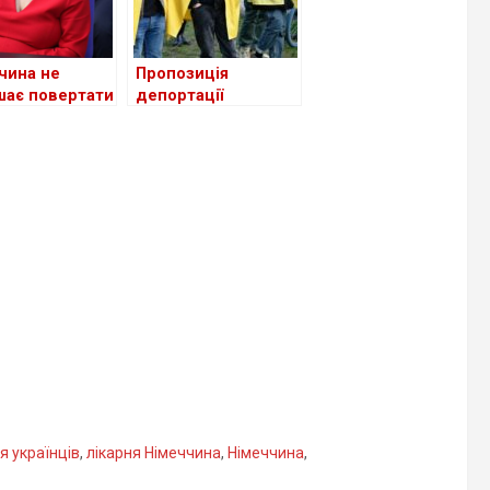
чина не
Пропозиція
шає повертати
депортації
ців: нова
українських
ика щодо
біженців викликала
ців
гострі дебати в
Німеччині
я українців
,
лікарня Німеччина
,
Німеччина
,