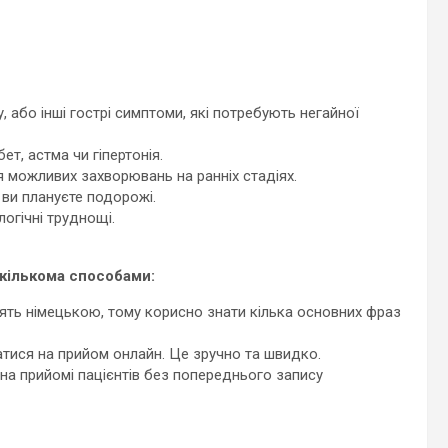
, або інші гострі симптоми, які потребують негайної
ет, астма чи гіпертонія.
я можливих захворювань на ранніх стадіях.
ви плануєте подорожі.
логічні труднощі.
 кількома способами:
рять німецькою, тому корисно знати кілька основних фраз
атися на прийом онлайн. Це зручно та швидко.
я на прийомі пацієнтів без попереднього запису