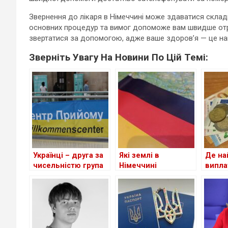
Звернення до лікаря в Німеччині може здаватися склад
основних процедур та вимог допоможе вам швидше отр
звертатися за допомогою, адже ваше здоров’я — це на
Зверніть Увагу На Новини По Цій Темі:
Українці – друга за
Які землі в
Де на
чисельністю група
Німеччині
випла
іноземців у ФРН
приймають
украї
біженців із України
біжен
станом на сьогодні
країн