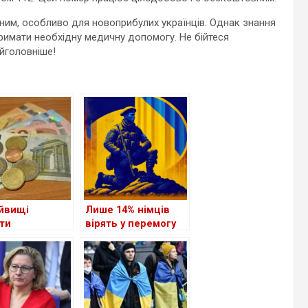
ним, особливо для новоприбулих українців. Однак знання
имати необхідну медичну допомогу. Не бійтеся
йголовніше!
йвищі
Лише 14% німців
ти
вірять у перемогу
нським
України у війні
цям серед
 Європи?