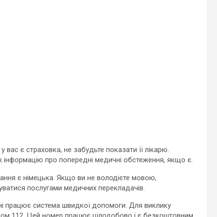
 вас є страховка, не забудьте показати її лікарю.
ож інформацію про попередні медичні обстеження, якщо є.
вання є німецька. Якщо ви не володієте мовою,
уватися послугами медичних перекладачів.
ні працює система швидкої допомоги. Для виклику
ом 112. Цей номер працює цілодобово і є безкоштовним.