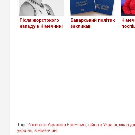
Після жорстокого
Баварський політик
Німеч
нападу в Німеччині
закликав
поспі
помер 18-річний
позбавляти
україн
український
допомоги
політ
баскетболіст
українських
біжен
чоловіків, що
уникають
мобілізації
Tags:
біженці з України в Німеччині
,
війна в Україні
,
лікар дл
українці в Німеччині