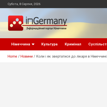
Skip
Субота, 8 Серпня, 2026
to
content
Український інформаційний портал в Німеччині, новини
inGermany.net
Німеччини, українці в Німеччині
Німеччина
Культура
Кримінал
Суспільст
інформаційний
Home
Новини
Коли і як звертатися до лікаря в Німеччині:
портал в Німеччині