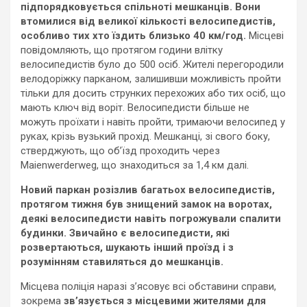
підпорядковується спільноті мешканців. Вони
втомилися від великої кількості велосипедистів,
особливо тих хто їздить близько 40 км/год.
Місцеві
повідомляють, що протягом години влітку
велосипедистів було до 500 осіб. Жителі перегородили
велодоріжку парканом, залишивши можливість пройти
тільки для досить струнких перехожих або тих осіб, що
мають ключ від воріт. Велосипедисти більше не
можуть проїхати і навіть пройти, тримаючи велосипед у
руках, крізь вузький прохід. Мешканці, зі свого боку,
стверджують, що об’їзд проходить через
Maienwerderweg, що знаходиться за 1,4 км далі.
Новий паркан
розізлив багатьох
велосипедистів,
протягом тижня
був знищений замок на воротах,
д
еякі велосипедисти навіть погрожували спалити
будинки.
Звичайно є велосипедисти, які
розвертаються, шукають інший проїзд і з
розумінням стави
ляться
до мешканців.
Місцева поліція наразі з’ясовує всі обставини справи,
зокрема
зв’яз
ується
з
місцевими жителями
для