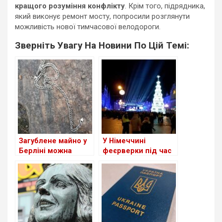
кращого розуміння
конфлікту
. Крім того, підрядника,
який виконує ремонт мосту, попросили розглянути
можливість нової тимчасової велодороги.
Зверніть Увагу На Новини По Цій Темі:
Загублене майно у
У Німеччині
Берліні можна
феєрверки під час
знайти в
святкування Нового
центральному бюро
року втрачають
знахідок
популярність