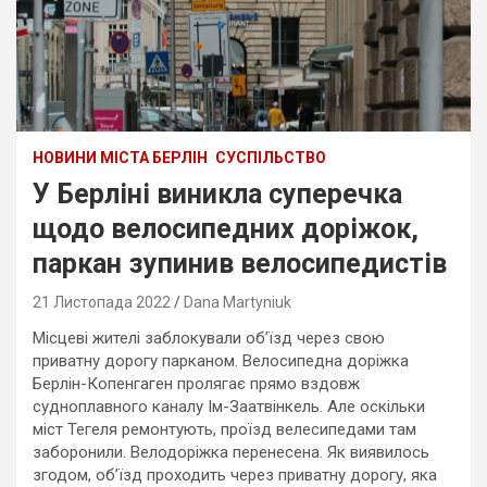
НОВИНИ МІСТА БЕРЛІН
СУСПІЛЬСТВО
У Берліні виникла суперечка
щодо велосипедних доріжок,
паркан зупинив велосипедистів
21 Листопада 2022
Dana Martyniuk
Місцеві жителі заблокували об’їзд через свою
приватну дорогу парканом. Велосипедна доріжка
Берлін-Копенгаген пролягає прямо вздовж
судноплавного каналу Ім-Заатвінкель. Але оскільки
міст Тегеля ремонтують, проїзд велесипедами там
заборонили. Велодоріжка перенесена. Як виявилось
згодом, об’їзд проходить через приватну дорогу, яка