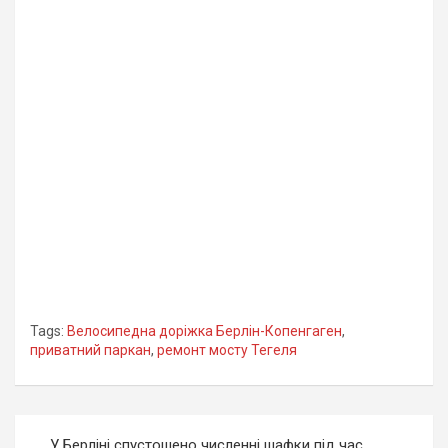
Tags:
Велосипедна доріжка Берлін-Копенгаген
,
приватний паркан
,
ремонт мосту Тегеля
Навігація
У Берліні спустошено численні шафки під час