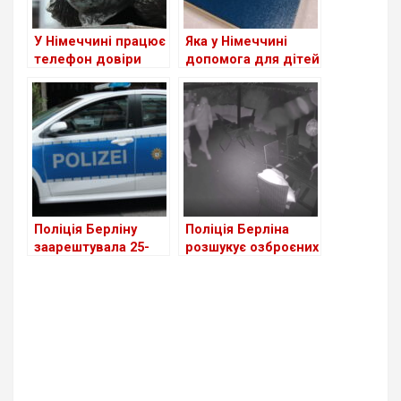
У Німеччині працює
Яка у Німеччині
телефон довіри
допомога для дітей
для жінок
біженців з України?
українською мовою
Поліція Берліну
Поліція Берліна
заарештувала 25-
розшукує озброєних
річного чоловіка за
крадіїв
підпал автомобіля