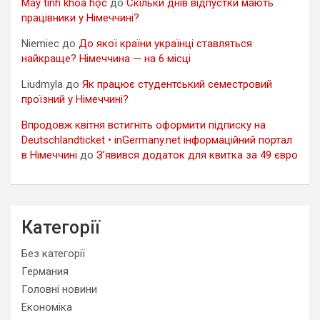
Máy tính khoa học
до
Скільки днів відпустки мають
працівники у Німеччині?
Niemiec
до
До якої країни українці ставляться
найкраще? Німеччина — на 6 місці
Liudmyla
до
Як працює студентський семестровий
проїзний у Німеччині?
Впродовж квітня встигніть оформити підписку на
Deutschlandticket • inGermany.net інформаційний портал
в Німеччині
до
З’явився додаток для квитка за 49 євро
Категорії
Без категорії
Германия
Головні новини
Економіка