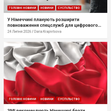
ГОЛОВНІ НОВИНИ
НОВИНИ
СУСПІЛЬСТВО
У Німеччині планують розширити
повноваження спецслужб для цифрового
стеження
24 Липня 2026
Daria Krapivtsova
ГОЛОВНІ НОВИНИ
НОВИНИ
СУСПІЛЬСТВО
ЗМІ рекомендують Німеччині брати