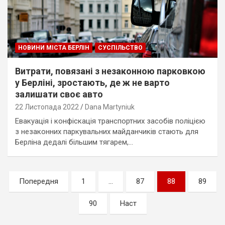
НОВИНИ МІСТА БЕРЛІН
СУСПІЛЬСТВО
Витрати, повязані з незаконною парковкою
у Берліні, зростають, де ж не варто
залишати своє авто
22 Листопада 2022
Dana Martyniuk
Евакуація і конфіскація транспортних засобів поліцією
з незаконних паркувальних майданчиків стають для
Берліна дедалі більшим тягарем,…
Пагінація
Попередня
1
…
87
88
89
записів
90
Наст