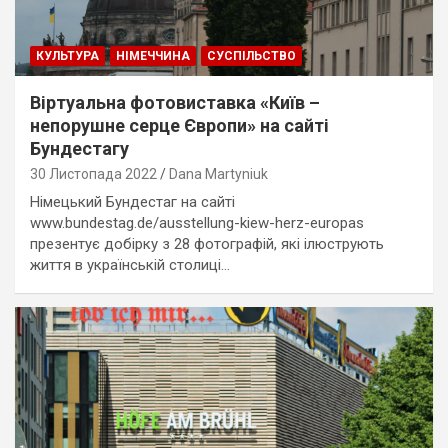
КУЛЬТУРА
НІМЕЧЧИНА
СУСПІЛЬСТВО
Віртуальна фотовиставка «Київ –
непорушне серце Європи» на сайті
Бундестагу
30 Листопада 2022
Dana Martyniuk
Німецький Бундестаг на сайті
www.bundestag.de/ausstellung-kiew-herz-europas
презентує добірку з 28 фотографій, які ілюструють
життя в українській столиці…