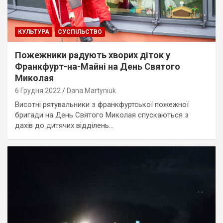
КУЛЬТУРА
СУСПІЛЬСТВО
Пожежники радують хворих діток у
Франкфурт-на-Майні на День Святого
Миколая
6 Грудня 2022
Dana Martyniuk
Висотні рятувальники з франкфуртської пожежної
бригади на День Святого Миколая спускаються з
дахів до дитячих відділень…