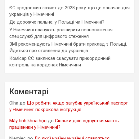
ЄС продовжив захист до 2028 року: що це означає для
українців у Німеччині
Де дорожче пальне: у Польщі чи Німеччині?
У Німеччині планують розширити повноваження
спецслужб для цифрового стеження
ЗМІ рекомендують Німеччині брати приклад з Польщі.
Йдеться про ставлення до українців
Комісар ЄС закликав скасувати прикордонний
контроль на кордонах Німеччини
Коментарі
Olha
до
Що робити, якщо загубив український паспорт
у Німеччині: покрокова інструкція
Máy tính khoa học
до
Скільки днів відпустки мають
працівники у Німеччині?
Niemiec
до
До якої країни українці ставляться