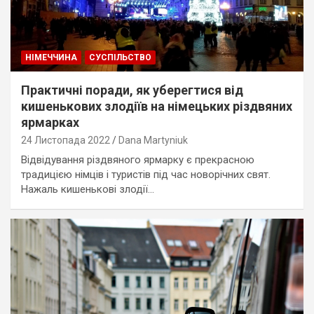
НІМЕЧЧИНА
СУСПІЛЬСТВО
Практичні поради, як уберегтися від
кишенькових злодіїв на німецьких різдвяних
ярмарках
24 Листопада 2022
Dana Martyniuk
Відвідування різдвяного ярмарку є прекрасною
традицією німців і туристів під час новорічних свят.
Нажаль кишенькові злодії…