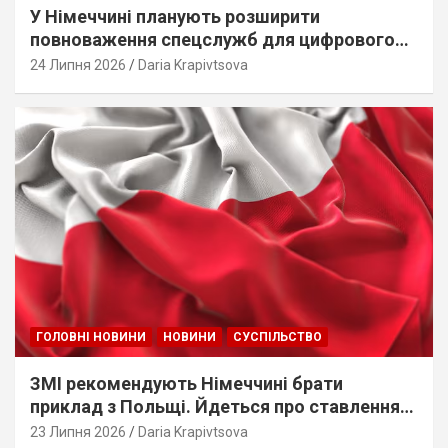
У Німеччині планують розширити
повноваження спецслужб для цифрового
стеження
24 Липня 2026
Daria Krapivtsova
ГОЛОВНІ НОВИНИ
НОВИНИ
СУСПІЛЬСТВО
ЗМІ рекомендують Німеччині брати
приклад з Польщі. Йдеться про ставлення
до українців
23 Липня 2026
Daria Krapivtsova