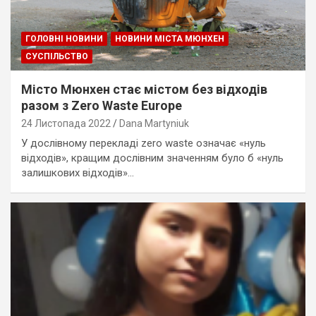
ГОЛОВНІ НОВИНИ
НОВИНИ МІСТА МЮНХЕН
СУСПІЛЬСТВО
Місто Мюнхен стає містом без відходів
разом з Zero Waste Europe
24 Листопада 2022
Dana Martyniuk
У дослівному перекладі zero waste означає «нуль
відходів», кращим дослівним значенням було б «нуль
залишкових відходів»…