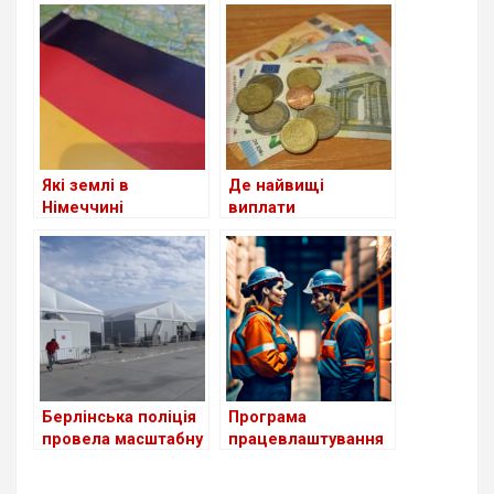
посвідчення водія
для шукачів
притулку: чи
стосується це
українців?
Які землі в
Де найвищі
Німеччині
виплати
приймають
українським
біженців із України
біженцям серед
станом на сьогодні
країн Європи?
Берлінська поліція
Програма
провела масштабну
працевлаштування
перевірку в центрі
біженців з України в
для біженців з
Німеччині поки