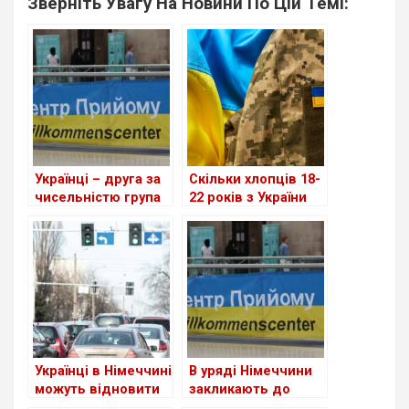
Зверніть Увагу На Новини По Цій Темі:
Українці – друга за
Скільки хлопців 18-
чисельністю група
22 років з України
іноземців у ФРН
приїхало до
Німеччини?
Українці в Німеччині
В уряді Німеччини
можуть відновити
закликають до
втрачене
скорочення виплат