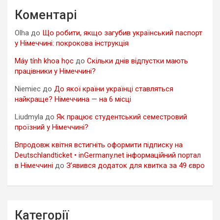
Коментарі
Olha
до
Що робити, якщо загубив український паспорт
у Німеччині: покрокова інструкція
Máy tính khoa học
до
Скільки днів відпустки мають
працівники у Німеччині?
Niemiec
до
До якої країни українці ставляться
найкраще? Німеччина — на 6 місці
Liudmyla
до
Як працює студентський семестровий
проїзний у Німеччині?
Впродовж квітня встигніть оформити підписку на
Deutschlandticket • inGermany.net інформаційний портал
в Німеччині
до
З’явився додаток для квитка за 49 євро
Категорії