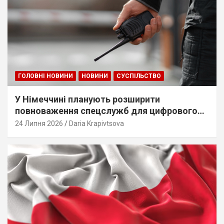
ГОЛОВНІ НОВИНИ
НОВИНИ
СУСПІЛЬСТВО
У Німеччині планують розширити
повноваження спецслужб для цифрового
стеження
24 Липня 2026
Daria Krapivtsova