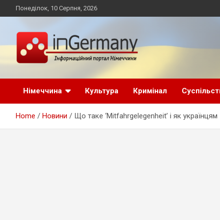
Skip
Понеділок, 10 Серпня, 2026
to
content
Український інформаційний портал в Німеччині, новини
inGermany.net
Німеччини, українці в Німеччині
Німеччина
Культура
Кримінал
Суспільст
інформаційний
Home
Новини
Що таке ‘Mitfahrgelegenheit’ і як українця
портал в Німеччині