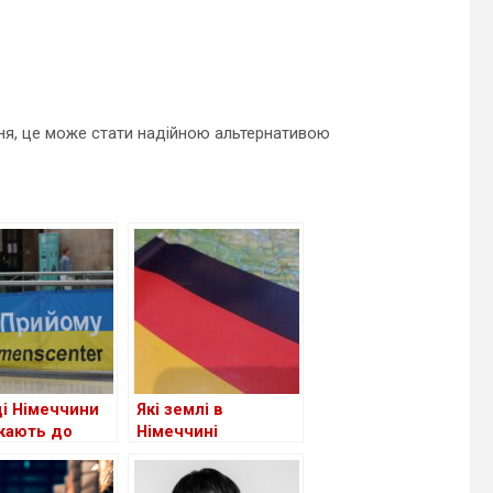
ння, це може стати надійною альтернативою
ді Німеччини
Які землі в
кають до
Німеччині
чення виплат
приймають
укачів
біженців із України