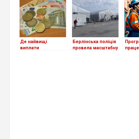
приту
стосу
україн
Де найвищі
Берлінська поліція
Прогр
виплати
провела масштабну
праце
українським
перевірку в центрі
біженц
біженцям серед
для біженців з
Німеч
країн Європи?
України
неефе