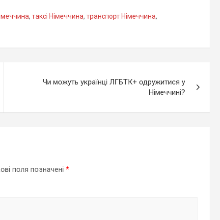
імеччина
,
таксі Німеччина
,
транспорт Німеччина
,
Чи можуть українці ЛГБТК+ одружитися у
Німеччині?
ові поля позначені
*