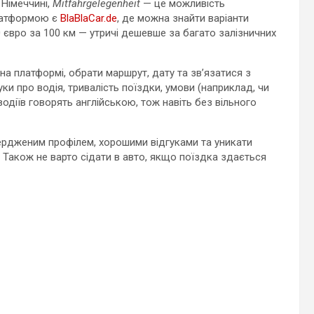
 Німеччині,
Mitfahrgelegenheit
— це можливість
латформою є
BlaBlaCar.de
, де можна знайти варіанти
10 євро за 100 км — утричі дешевше за багато залізничних
а платформі, обрати маршрут, дату та зв’язатися з
ки про водія, тривалість поїздки, умови (наприклад, чи
водіїв говорять англійською, тож навіть без вільного
вердженим профілем, хорошими відгуками та уникати
 Також не варто сідати в авто, якщо поїздка здається