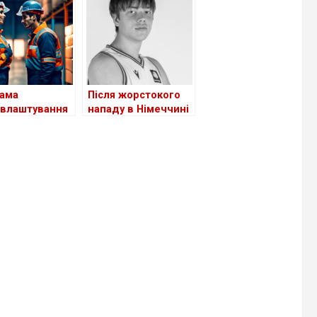
лку: чи
станом на сьогодні
ється це
ців?
ама
Після жорстокого
влаштування
нападу в Німеччині
ів з України в
помер 18-річний
чині поки
український
ктивна
баскетболіст