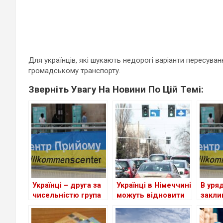
Для українців, які шукають недорогі варіанти пересува
громадському транспорту.
Зверніть Увагу На Новини По Цій Темі:
Українці – друга за
Українці в Німеччині
В уря
чисельністю група
можуть відновити
закли
іноземців у ФРН
втрачене
скоро
посвідчення водія
для ш