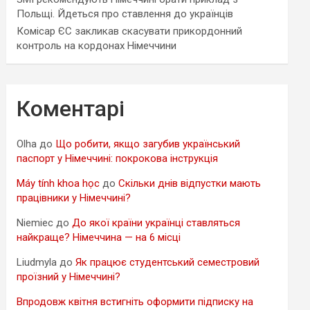
Польщі. Йдеться про ставлення до українців
Комісар ЄС закликав скасувати прикордонний
контроль на кордонах Німеччини
Коментарі
Olha
до
Що робити, якщо загубив український
паспорт у Німеччині: покрокова інструкція
Máy tính khoa học
до
Скільки днів відпустки мають
працівники у Німеччині?
Niemiec
до
До якої країни українці ставляться
найкраще? Німеччина — на 6 місці
Liudmyla
до
Як працює студентський семестровий
проїзний у Німеччині?
Впродовж квітня встигніть оформити підписку на