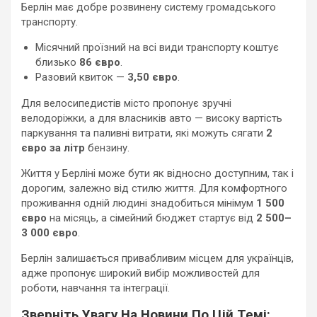
Берлін має добре розвинену систему громадського
транспорту.
Місячний проїзний на всі види транспорту коштує
близько
86 євро
.
Разовий квиток —
3,50 євро
.
Для велосипедистів місто пропонує зручні
велодоріжки, а для власників авто — високу вартість
паркування та паливні витрати, які можуть сягати
2
євро за літр
бензину.
Життя у Берліні може бути як відносно доступним, так і
дорогим, залежно від стилю життя. Для комфортного
проживання одній людині знадобиться мінімум
1 500
євро
на місяць, а сімейний бюджет стартує від
2 500–
3 000 євро
.
Берлін залишається привабливим місцем для українців,
адже пропонує широкий вибір можливостей для
роботи, навчання та інтеграції.
Зверніть Увагу На Новини По Цій Темі: