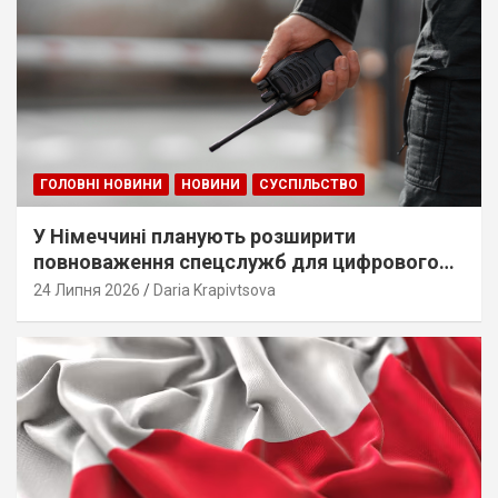
ГОЛОВНІ НОВИНИ
НОВИНИ
СУСПІЛЬСТВО
У Німеччині планують розширити
повноваження спецслужб для цифрового
стеження
24 Липня 2026
Daria Krapivtsova