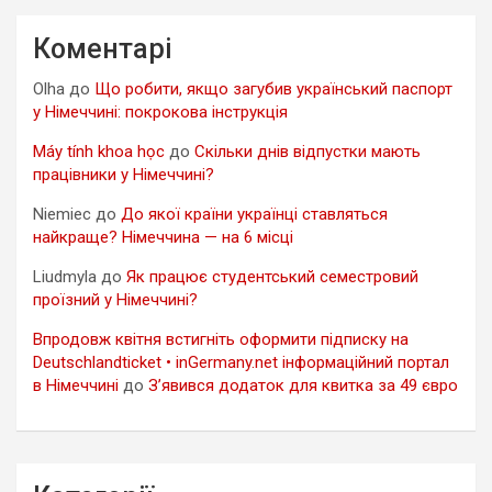
Коментарі
Olha
до
Що робити, якщо загубив український паспорт
у Німеччині: покрокова інструкція
Máy tính khoa học
до
Скільки днів відпустки мають
працівники у Німеччині?
Niemiec
до
До якої країни українці ставляться
найкраще? Німеччина — на 6 місці
Liudmyla
до
Як працює студентський семестровий
проїзний у Німеччині?
Впродовж квітня встигніть оформити підписку на
Deutschlandticket • inGermany.net інформаційний портал
в Німеччині
до
З’явився додаток для квитка за 49 євро