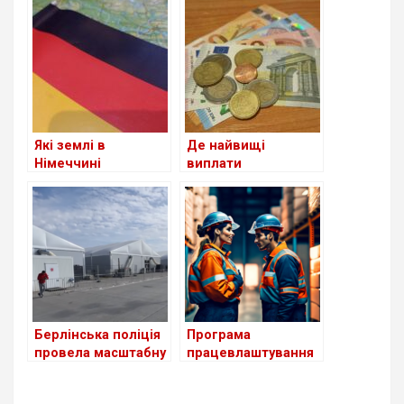
посвідчення водія
для шукачів
притулку: чи
стосується це
українців?
Які землі в
Де найвищі
Німеччині
виплати
приймають
українським
біженців із України
біженцям серед
станом на сьогодні
країн Європи?
Берлінська поліція
Програма
провела масштабну
працевлаштування
перевірку в центрі
біженців з України в
для біженців з
Німеччині поки