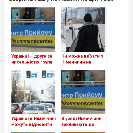
Українці – друга за
Чи можна виїхати з
чисельністю група
Німеччини на
іноземців у ФРН
новорічні свята та
безперешкодно
повернутися?
Українці в Німеччині
В уряді Німеччини
можуть відновити
закликають до
втрачене
скорочення виплат