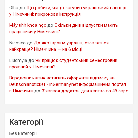
Olha
до
Що робити, якщо загубив український паспорт
у Німеччині: покрокова інструкція
Máy tính khoa học
до
Скільки днів відпустки мають
працівники у Німеччині?
Niemiec
до
До якої країни українці ставляться
найкраще? Німеччина — на 6 місці
Liudmyla
до
Як працює студентський семестровий
проїзний у Німеччині?
Впродовж квітня встигніть оформити підписку на
Deutschlandticket • inGermany.net інформаційний портал
в Німеччині
до
З’явився додаток для квитка за 49 євро
Категорії
Без категорії