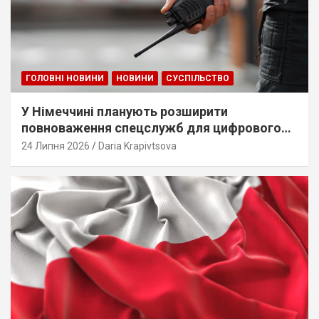
ГОЛОВНІ НОВИНИ
НОВИНИ
СУСПІЛЬСТВО
У Німеччині планують розширити
повноваження спецслужб для цифрового
стеження
24 Липня 2026
Daria Krapivtsova