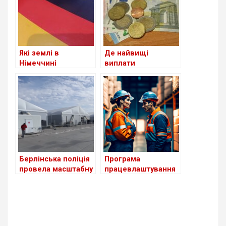
українців?
Які землі в
Де найвищі
Німеччині
виплати
приймають
українським
біженців із України
біженцям серед
станом на сьогодні
країн Європи?
Берлінська поліція
Програма
провела масштабну
працевлаштування
перевірку в центрі
біженців з України в
для біженців з
Німеччині поки
України
неефективна