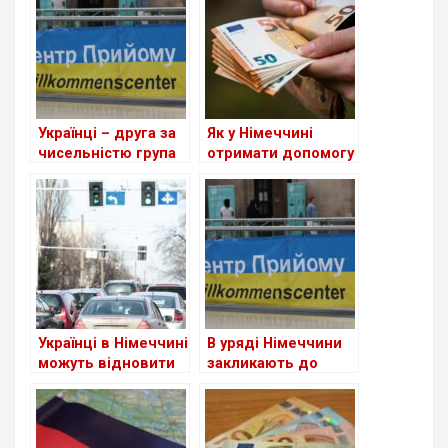
Українці – друга за
Як у Німеччині
чисельністю група
отримати допомогу
іноземців у ФРН
Grundsicherung?
Українці в Німеччині
В уряді Німеччини
можуть відновити
закликають до
втрачене
скорочення виплат
посвідчення водія
для шукачів
притулку: чи
стосується це