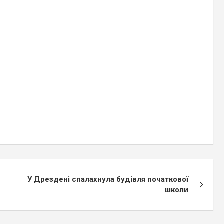
 є
аждалі
У Дрездені спалахнула будівля початкової
школи