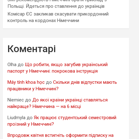
Польщі. Йдеться про ставлення до українців
Комісар ЄС закликав скасувати прикордонний
контроль на кордонах Німеччини
Коментарі
Olha
до
Що робити, якщо загубив український
паспорт у Німеччині: покрокова інструкція
Máy tính khoa học
до
Скільки днів відпустки мають
працівники у Німеччині?
Niemiec
до
До якої країни українці ставляться
найкраще? Німеччина — на 6 місці
Liudmyla
до
Як працює студентський семестровий
проїзний у Німеччині?
Впродовж квітня встигніть оформити підписку на