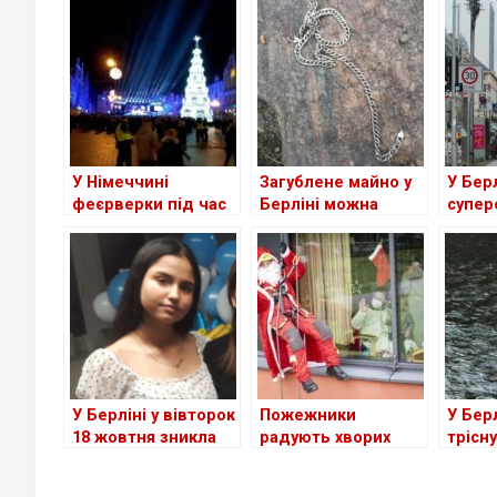
У Німеччині
Загублене майно у
У Бер
феєрверки під час
Берліні можна
супер
святкування Нового
знайти в
велос
року втрачають
центральному бюро
доріж
популярність
знахідок
зупин
велос
У Берліні у вівторок
Пожежники
У Бер
18 жовтня зникла
радують хворих
трісн
дівчина 15-ти років,
діток у Франкфурт-
AquaD
поліція просить
на-Майні на День
мільй