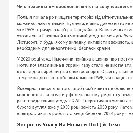
Чи є правильним виселення жителів «окупованого»
Поліція почала розчищати територію від мітингувальників
можливо, навіть тижнів. Будинки, в яких давно ніхто не
яке RWE отримує з кар’єра Гарцвайлер. Кліматичні акти
узгоджені в Паризькій кліматичній угоді, не можуть бут
Лютцерат. У будь-якому випадку, активісти вважають, 
необхідним для енергетичної безпеки країни.
У 2020 році уряд Німеччини прийняв рішення про поступ
Потім почалася війна в Україні, газу стало не вистачат
вугілля для виробництва електроенергії. Старі вугільні
тому числі два енергоблоки компанії RWE, які працюють 
Ймовірно, також для того, щоб пом’якшити це болюче дл
міністерства економіки у федеральному уряді та у землі
решт представили угоду з RWE. Енергетична компанія пл
бурого вугілля вже у 2030 році замість 2038 року. Нат
електростанції в роботі до кінця березня 2024 року – н
Зверніть Увагу На Новини По Цій Темі: