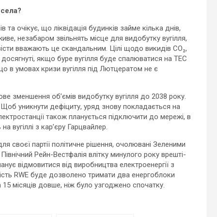
 села?
 та очікує, що ліквідація будинків займе кілька днів,
 живе, незабаром звільнять місце для видобутку вугілля,
вісти вважають це скандальним. Цілі щодо викидів CO₂,
и досягнуті, якщо буре вугілля буде спалюватися на ТЕС
що в умовах кризи вугілля під Лютцератом не є
ове зменшення об’ємів видобутку вугілля до 2038 року.
и. Щоб уникнути дефіциту, уряд знову покладається на
 електростанції також планується підключити до мережі, в
на вугіллі з кар’єру Гарцвайлер.
я своєї партії політичне рішення, очолювані Зеленими
 Північний Рейн-Вестфалія влітку минулого року врешті-
анує відмовитися від виробництва електроенергії з
омість RWE буде дозволено тримати два енергоблоки
а 15 місяців довше, ніж було узгоджено спочатку.