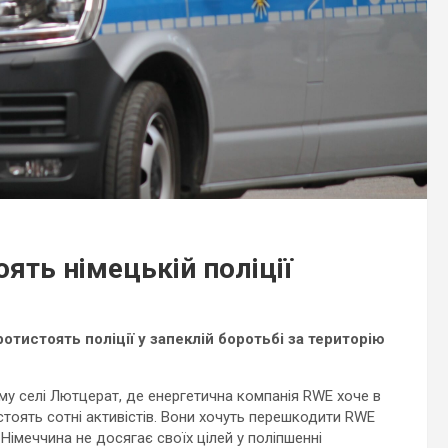
ять німецькій поліції
отистоять поліції у запеклій боротьбі за територію
му селі Лютцерат, де енергетична компанія RWE хоче в
стоять сотні активістів. Вони хочуть перешкодити RWE
Німеччина не досягає своїх цілей у поліпшенні