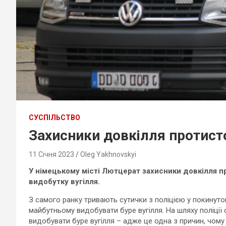
СУСПІЛЬСТВО
Захисники довкілля протисто
11 Січня 2023
Oleg Yakhnovskyi
У німецькому місті Лютцерат захисники довкілля пр
видобутку вугілля.
З самого ранку тривають сутички з поліцією у покинуто
майбутньому видобувати буре вугілля. На шляху поліції 
видобувати буре вугілля – адже це одна з причин, чому 