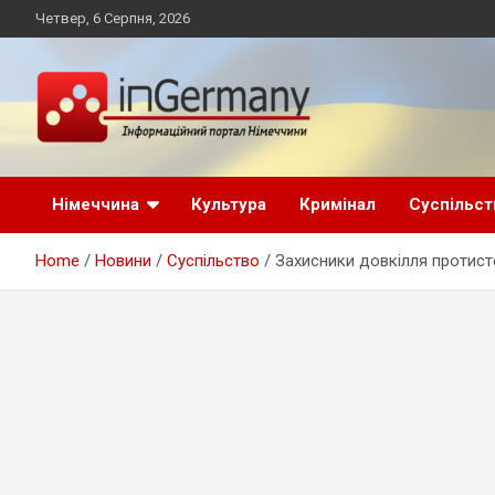
Skip
Четвер, 6 Серпня, 2026
to
content
Український інформаційний портал в Німеччині, новини
inGermany.net
Німеччини, українці в Німеччині
Німеччина
Культура
Кримінал
Суспільст
інформаційний
Home
Новини
Суспільство
Захисники довкілля протисто
портал в Німеччині