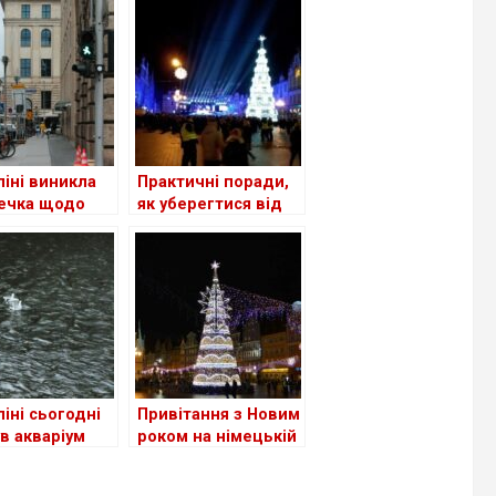
ліні виникла
Практичні поради,
ечка щодо
як уберегтися від
ипедних
кишенькових
ок, паркан
злодіїв на
ив
німецьких
ипедистів
різдвяних ярмарках
ліні сьогодні
Привітання з Новим
ув акваріум
роком на німецькій
om на
мові
он літрів