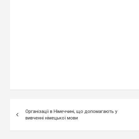
допомоги
Святого Миколая
води,
постр
Навігація
Організації в Німеччині, що допомагають у
записів
вивченні німецької мови