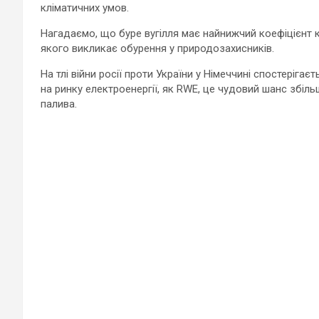
кліматичних умов.
Нагадаємо, що буре вугілля має найнижчий коефіцієнт ко
якого викликає обурення у природозахисників.
На тлі війни росії проти України у Німеччині спостерігає
на ринку електроенергії, як RWE, це чудовий шанс збіл
палива.