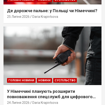
Де дорожче пальне: у Польщі чи Німеччині?
25 Липня 2026
Daria Krapivtsova
ГОЛОВНІ НОВИНИ
НОВИНИ
СУСПІЛЬСТВО
У Німеччині планують розширити
повноваження спецслужб для цифрового
стеження
24 Липня 2026
Daria Krapivtsova