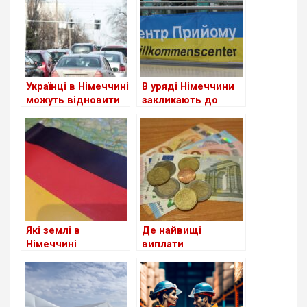
Українці в Німеччині
В уряді Німеччини
можуть відновити
закликають до
втрачене
скорочення виплат
посвідчення водія
для шукачів
притулку: чи
стосується це
українців?
Які землі в
Де найвищі
Німеччині
виплати
приймають
українським
біженців із України
біженцям серед
станом на сьогодні
країн Європи?