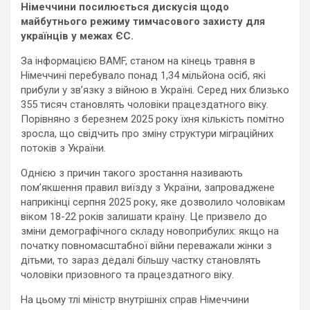
Німеччини посилюється дискусія щодо
майбутнього режиму тимчасового захисту для
українців у межах ЄС.
За інформацією BAMF, станом на кінець травня в
Німеччині перебувало понад 1,34 мільйона осіб, які
прибули у зв’язку з війною в Україні. Серед них близько
355 тисяч становлять чоловіки працездатного віку.
Порівняно з березнем 2025 року їхня кількість помітно
зросла, що свідчить про зміну структури міграційних
потоків з України.
Однією з причин такого зростання називають
пом’якшення правил виїзду з України, запроваджене
наприкінці серпня 2025 року, яке дозволило чоловікам
віком 18-22 років залишати країну. Це призвело до
зміни демографічного складу новоприбулих: якщо на
початку повномасштабної війни переважали жінки з
дітьми, то зараз дедалі більшу частку становлять
чоловіки призовного та працездатного віку.
На цьому тлі міністр внутрішніх справ Німеччини