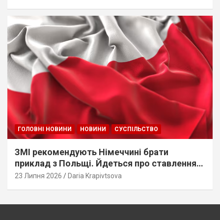
ГОЛОВНІ НОВИНИ
НОВИНИ
СУСПІЛЬСТВО
ЗМІ рекомендують Німеччині брати
приклад з Польщі. Йдеться про ставлення
до українців
23 Липня 2026
Daria Krapivtsova