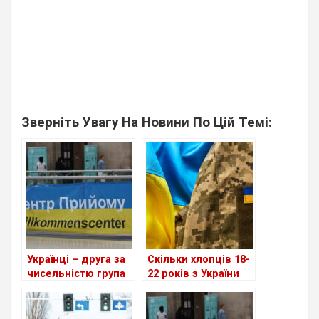
Зверніть Увагу На Новини По Цій Темі:
Українці – друга за
Скільки хлопців 18-
чисельністю група
22 років з України
іноземців у ФРН
приїхало до
Німеччини?