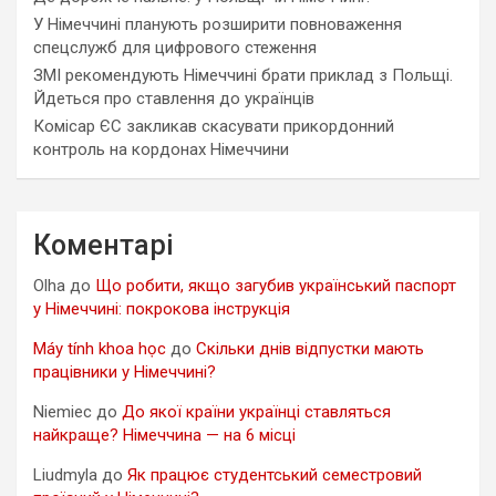
У Німеччині планують розширити повноваження
спецслужб для цифрового стеження
ЗМІ рекомендують Німеччині брати приклад з Польщі.
Йдеться про ставлення до українців
Комісар ЄС закликав скасувати прикордонний
контроль на кордонах Німеччини
Коментарі
Olha
до
Що робити, якщо загубив український паспорт
у Німеччині: покрокова інструкція
Máy tính khoa học
до
Скільки днів відпустки мають
працівники у Німеччині?
Niemiec
до
До якої країни українці ставляться
найкраще? Німеччина — на 6 місці
Liudmyla
до
Як працює студентський семестровий