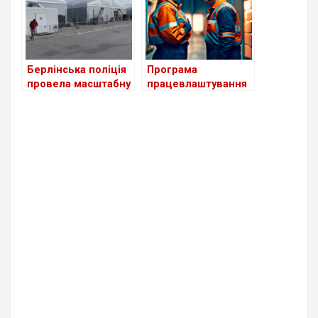
Берлінська поліція
Програма
провела масштабну
працевлаштування
перевірку в центрі
біженців з України в
для біженців з
Німеччині поки
України
неефективна