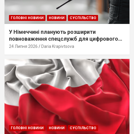
ГОЛОВНІ НОВИНИ
НОВИНИ
СУСПІЛЬСТВО
У Німеччині планують розширити
повноваження спецслужб для цифрового
стеження
24 Липня 2026
Daria Krapivtsova
ГОЛОВНІ НОВИНИ
НОВИНИ
СУСПІЛЬСТВО