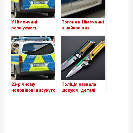
У Німеччині
Погоня в Німеччині
розшукують
в найкращих
чоловіка, який
традиціях
Need for
напав на
Speed
українського
підлітка
23-річному
Поліція назвала
чоловікові висунуто
шокуючі деталі
звинувачення
нападу на
через напад на
українських
поліцейських у
спортсменів: 9
новорічну ніч
ударів ножем та
повна байдужість
до життя людей