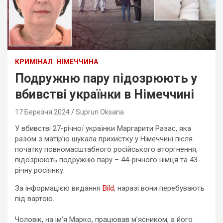
КРИМІНАЛ
НІМЕЧЧИНА
Подружню пару підозрюють у
вбивстві українки в Німеччині
17 Березня 2024
Suprun Oksana
У вбивстві 27-річної українки Маргарити Разас, яка
разом з матір’ю шукала прихистку у Німеччині після
початку повномасштабного російського вторгнення,
підозрюють подружню пару – 44-річного німця та 43-
річну росіянку.
За інформацією видання
Bild
, наразі вони перебувають
під вартою.
Чоловік, на ім’я Марко, працював м’ясником, а його