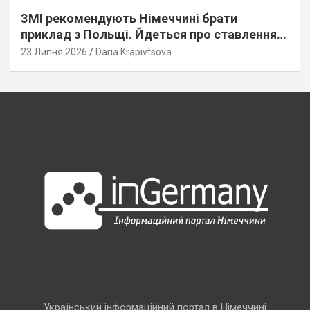
ЗМІ рекомендують Німеччині брати
приклад з Польщі. Йдеться про ставлення
до українців
23 Липня 2026
Daria Krapivtsova
Український інформаційний портал в Німеччині