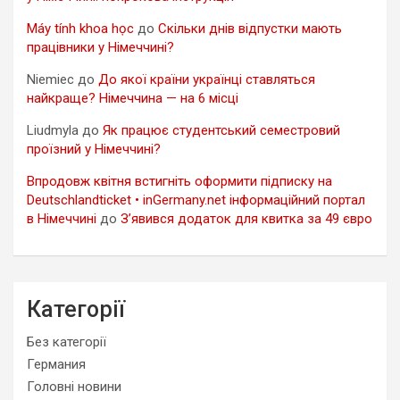
Máy tính khoa học
до
Скільки днів відпустки мають
працівники у Німеччині?
Niemiec
до
До якої країни українці ставляться
найкраще? Німеччина — на 6 місці
Liudmyla
до
Як працює студентський семестровий
проїзний у Німеччині?
Впродовж квітня встигніть оформити підписку на
Deutschlandticket • inGermany.net інформаційний портал
в Німеччині
до
З’явився додаток для квитка за 49 євро
Категорії
Без категорії
Германия
Головні новини