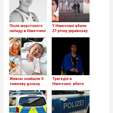
Після жорстокого
У Німеччині вбили
нападу в Німеччині
27-річну українську
помер 18-річний
біженку, зникли її 5-
український
тижнева донька та
баскетболіст
мати
Живою знайшли 5-
Трагедія в
тижневу доньку
Німеччині: вбито
вбитої в Німеччині
17-річного
українки
українського
баскетболіста, його
друг перебуває у
реанімації