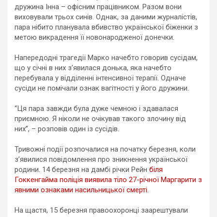
дружина Інна – офісним працівником. Разом вони
виховували трьох синів. Однак, за даними журналістів,
пара нібито планувала вбивство української біженки з
метою викрадення її новонародженої донечки.
Напередодні трагедії Марко начебто говорив сусідам,
що у січні в них з’явилася донька, яка начебто
перебувала у відділенні інтенсивної терапії. Одначе
сусіди не помічали ознак вагітності у його дружини.
“Ця пара завжди була дуже чемною і здавалася
приємною. Я ніколи не очікував такого злочину від
них”, – розповів один із сусідів.
Тривожні події розпочалися на початку березня, коли
з’явилися повідомлення про зникнення української
родини. 14 березня на дамбі річки Рейн
біля
Гоккенгайма поліція виявила тіло 27-річної Маргарити з
явними ознаками насильницької смерті
.
На щастя, 15 березня правоохоронці заарештували