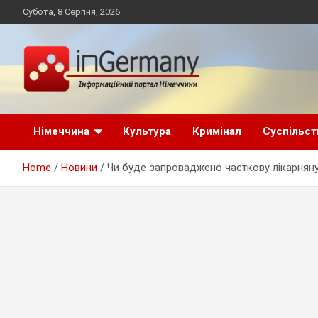
Skip
Субота, 8 Серпня, 2026
to
content
Український інформаційний портал в Німеччині, новини
inGermany.net
Німеччини, українці в Німеччині
Німеччина
Культура
Кримінал
Суспільст
інформаційний
Home
Новини
Чи буде запроваджено часткову лікарняну
портал в Німеччині