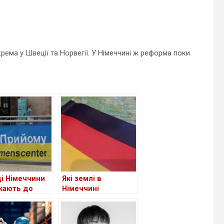
рема у Швеції та Норвегії. У Німеччині ж реформа поки
ді Німеччини
Які землі в
кають до
Німеччині
чення виплат
приймають
укачів
біженців із України
лку: чи
станом на сьогодні