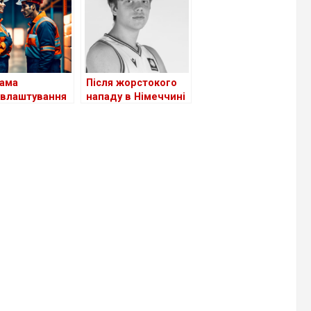
ється це
ців?
ама
Після жорстокого
влаштування
нападу в Німеччині
ів з України в
помер 18-річний
чині поки
український
ктивна
баскетболіст