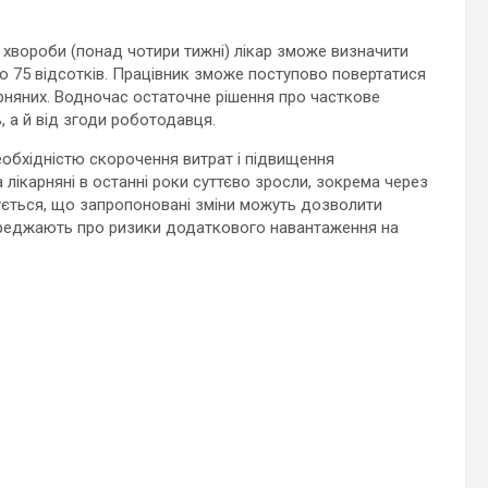
 хвороби (понад чотири тижні) лікар зможе визначити
бо 75 відсотків. Працівник зможе поступово повертатися
арняних. Водночас остаточне рішення про часткове
 а й від згоди роботодавця.
обхідністю скорочення витрат і підвищення
а лікарняні в останні роки суттєво зросли, зокрема через
ується, що запропоновані зміни можуть дозволити
реджають про ризики додаткового навантаження на