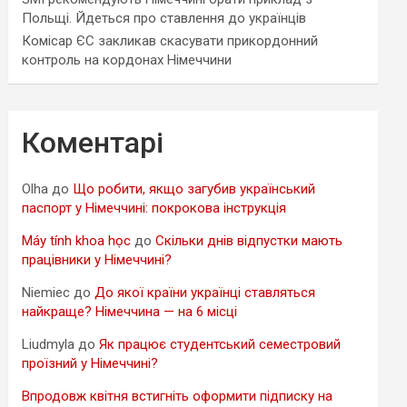
Польщі. Йдеться про ставлення до українців
Комісар ЄС закликав скасувати прикордонний
контроль на кордонах Німеччини
Коментарі
Olha
до
Що робити, якщо загубив український
паспорт у Німеччині: покрокова інструкція
Máy tính khoa học
до
Скільки днів відпустки мають
працівники у Німеччині?
Niemiec
до
До якої країни українці ставляться
найкраще? Німеччина — на 6 місці
Liudmyla
до
Як працює студентський семестровий
проїзний у Німеччині?
Впродовж квітня встигніть оформити підписку на