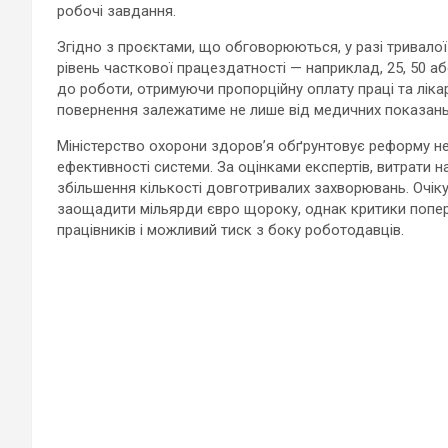
робочі завдання.
Згідно з проєктами, що обговорюються, у разі тривалої
рівень часткової працездатності — наприклад, 25, 50 а
до роботи, отримуючи пропорційну оплату праці та лік
повернення залежатиме не лише від медичних показань,
Міністерство охорони здоров’я обґрунтовує реформу не
ефективності системи. За оцінками експертів, витрати н
збільшення кількості довготривалих захворювань. Очік
заощадити мільярди євро щороку, однак критики попе
працівників і можливий тиск з боку роботодавців.