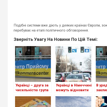
Подібні системи вже діють у деяких країнах Європи, зок
перебуває на етапі політичного обговорення.
Зверніть Увагу На Новини По Цій Темі:
Українці – друга за
Українці в Німеччині
В уря
чисельністю група
можуть відновити
закли
іноземців у ФРН
втрачене
скоро
посвідчення водія
для ш
приту