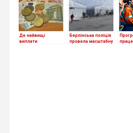
стосу
україн
Де найвищі
Берлінська поліція
Прогр
виплати
провела масштабну
праце
українським
перевірку в центрі
біженц
біженцям серед
для біженців з
Німеч
країн Європи?
України
неефе