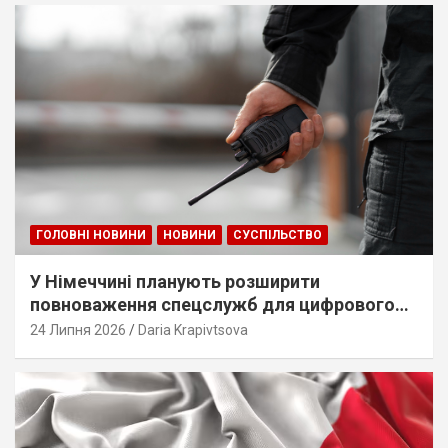
ГОЛОВНІ НОВИНИ
НОВИНИ
СУСПІЛЬСТВО
У Німеччині планують розширити
повноваження спецслужб для цифрового
стеження
24 Липня 2026
Daria Krapivtsova