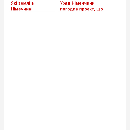
Які землі в
Уряд Німеччини
Німеччині
погодив проєкт, що
приймають
спростить доступ
біженців із України
до ринку праці для
станом на сьогодні
мігрантів