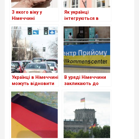
З якого віку у
Як українці
Німеччині
інтегруються в
громадяни
Німеччині
отримують пенсію?
Українці в Німеччині
В уряді Німеччини
можуть відновити
закликають до
втрачене
скорочення виплат
посвідчення водія
для шукачів
притулку: чи
стосується це
українців?