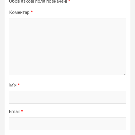
Обов’язкові поля позначені
*
Коментар
*
Ім'я
*
Email
*