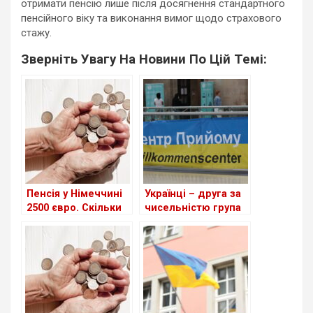
отримати пенсію лише після досягнення стандартного
пенсійного віку та виконання вимог щодо страхового
стажу.
Зверніть Увагу На Новини По Цій Темі:
Пенсія у Німеччині
Українці – друга за
2500 євро. Скільки
чисельністю група
залишиться після
іноземців у ФРН
опадаткування?