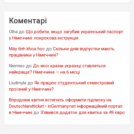
Коментарі
Olha
до
Що робити, якщо загубив український паспорт
у Німеччині: покрокова інструкція
Máy tính khoa học
до
Скільки днів відпустки мають
працівники у Німеччині?
Niemiec
до
До якої країни українці ставляться
найкраще? Німеччина — на 6 місці
Liudmyla
до
Як працює студентський семестровий
проїзний у Німеччині?
Впродовж квітня встигніть оформити підписку на
Deutschlandticket • inGermany.net інформаційний портал
в Німеччині
до
З’явився додаток для квитка за 49 євро