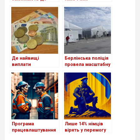
скорочення виплат
приймають
для шукачів
біженців із України
притулку: чи
станом на сьогодні
стосується це
українців?
Де найвищі
Берлінська поліція
виплати
провела масштабну
українським
перевірку в центрі
біженцям серед
для біженців з
країн Європи?
України
Програма
Лише 14% німців
працевлаштування
вірять у перемогу
біженців з України в
України у війні