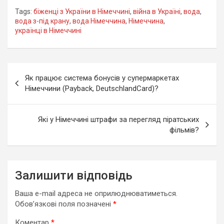
Tags:
біженці з України в Німеччині
,
війна в Україні
,
вода
,
вода з-під крану
,
вода Німеччина
,
Німеччина
,
українці в Німеччині
Навігація
Як працює система бонусів у супермаркетах
записів
Німеччини (Payback, DeutschlandCard)?
Які у Німеччині штрафи за перегляд піратських
фільмів?
Залишити відповідь
Ваша e-mail адреса не оприлюднюватиметься.
Обов’язкові поля позначені
*
Коментар
*