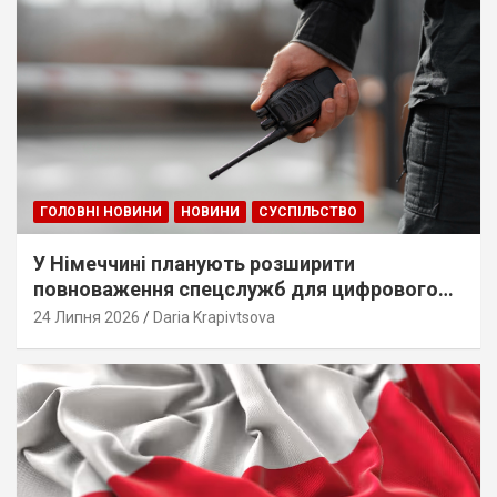
ГОЛОВНІ НОВИНИ
НОВИНИ
СУСПІЛЬСТВО
У Німеччині планують розширити
повноваження спецслужб для цифрового
стеження
24 Липня 2026
Daria Krapivtsova