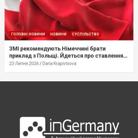
ГОЛОВНІ НОВИНИ
НОВИНИ
СУСПІЛЬСТВО
ЗМІ рекомендують Німеччині брати
приклад з Польщі. Йдеться про ставлення
до українців
23 Липня 2026
Daria Krapivtsova