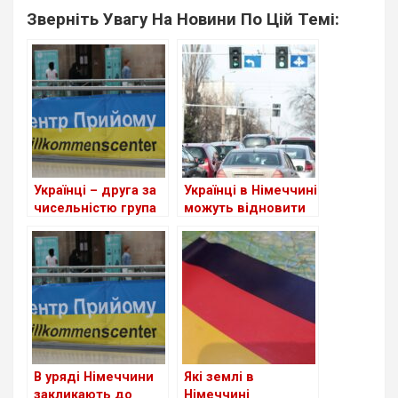
Зверніть Увагу На Новини По Цій Темі:
Українці – друга за
Українці в Німеччині
чисельністю група
можуть відновити
іноземців у ФРН
втрачене
посвідчення водія
В уряді Німеччини
Які землі в
закликають до
Німеччині