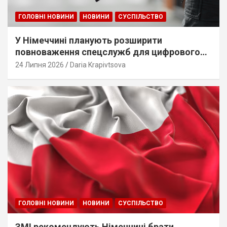
ГОЛОВНІ НОВИНИ
НОВИНИ
СУСПІЛЬСТВО
У Німеччині планують розширити
повноваження спецслужб для цифрового
стеження
24 Липня 2026
Daria Krapivtsova
ГОЛОВНІ НОВИНИ
НОВИНИ
СУСПІЛЬСТВО
ЗМІ рекомендують Німеччині брати