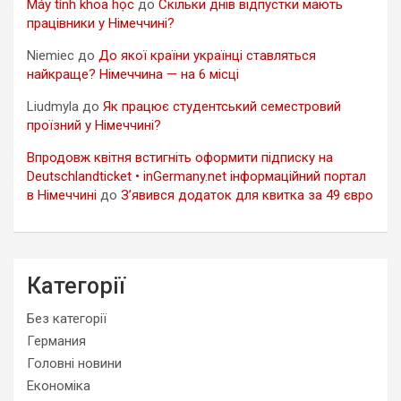
Máy tính khoa học
до
Скільки днів відпустки мають
працівники у Німеччині?
Niemiec
до
До якої країни українці ставляться
найкраще? Німеччина — на 6 місці
Liudmyla
до
Як працює студентський семестровий
проїзний у Німеччині?
Впродовж квітня встигніть оформити підписку на
Deutschlandticket • inGermany.net інформаційний портал
в Німеччині
до
З’явився додаток для квитка за 49 євро
Категорії
Без категорії
Германия
Головні новини
Економіка