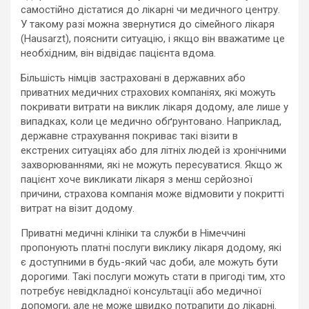
самостійно дістатися до лікарні чи медичного центру.
У такому разі можна звернутися до сімейного лікаря
(Hausarzt), пояснити ситуацію, і якщо він вважатиме це
необхідним, він відвідає пацієнта вдома.
Більшість німців застраховані в державних або
приватних медичних страхових компаніях, які можуть
покривати витрати на виклик лікаря додому, але лише у
випадках, коли це медично обґрунтовано. Наприклад,
державне страхування покриває такі візити в
екстрених ситуаціях або для літніх людей із хронічними
захворюваннями, які не можуть пересуватися. Якщо ж
пацієнт хоче викликати лікаря з менш серйозної
причини, страхова компанія може відмовити у покритті
витрат на візит додому.
Приватні медичні клініки та служби в Німеччині
пропонують платні послуги виклику лікаря додому, які
є доступними в будь-який час доби, але можуть бути
дорогими. Такі послуги можуть стати в пригоді тим, хто
потребує невідкладної консультації або медичної
допомоги, але не може швидко потрапити до лікарні.