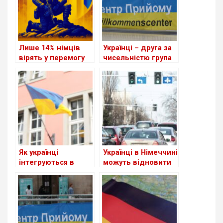
Лише 14% німців
Українці – друга за
вірять у перемогу
чисельністю група
України у війні
іноземців у ФРН
Як українці
Українці в Німеччині
інтегруються в
можуть відновити
Німеччині
втрачене
посвідчення водія