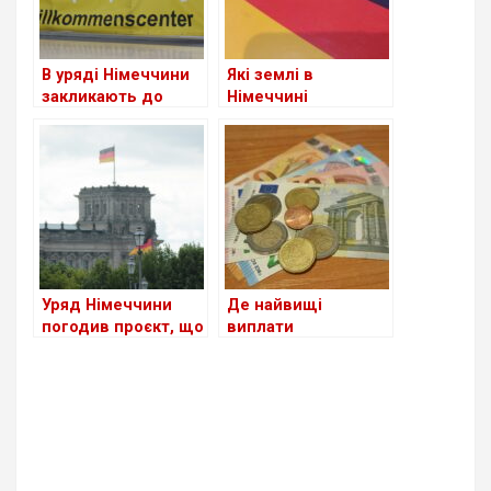
В уряді Німеччини
Які землі в
закликають до
Німеччині
скорочення виплат
приймають
для шукачів
біженців із України
притулку: чи
станом на сьогодні
стосується це
українців?
Уряд Німеччини
Де найвищі
погодив проєкт, що
виплати
спростить доступ
українським
до ринку праці для
біженцям серед
мігрантів
країн Європи?