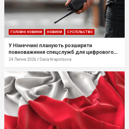
ГОЛОВНІ НОВИНИ
НОВИНИ
СУСПІЛЬСТВО
У Німеччині планують розширити
повноваження спецслужб для цифрового
стеження
24 Липня 2026
Daria Krapivtsova