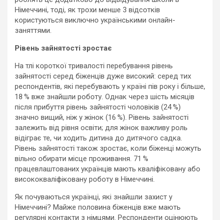
Німеччині, тоді, як трохи менше 3 відсотків
користуються виключно українськими онлайн-
заняттями.
Рівень зайнятості зростає
На тлі короткої тривалості перебування рівень
зайнятості серед біженців дуже високий: серед тих
респондентів, які перебувають у країні пів року і більше,
18 % вже знайшли роботу. Однак через шість місяців
після прибуття рівень зайнятості чоловіків (24 %)
значно вищий, ніж у жінок (16 %). Рівень зайнятості
залежить від рівня освіти; для жінок важливу роль
відіграє те, чи ходить дитина до дитячого садка.
Рівень зайнятості також зростає, коли біженці можуть
вільно обирати місце проживання. 71 %
працевлаштованих українців мають кваліфіковану або
висококваліфіковану роботу в Німеччині.
Як почуваються українці, які знайшли захист у
Німеччині? Майже половина біженців вже мають
регулярні контакти з німцями. Респонденти оцінюють