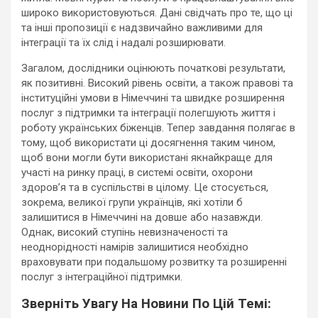
широко використовуються. Дані свідчать про те, що ці
та інші пропозиції є надзвичайно важливими для
інтеграції та їх слід і надалі розширювати.
Загалом, дослідники оцінюють початкові результати,
як позитивні. Високий рівень освіти, а також правові та
інституційні умови в Німеччині та швидке розширення
послуг з підтримки та інтеграції полегшують життя і
роботу українських біженців. Тепер завдання полягає в
тому, щоб використати ці досягнення таким чином,
щоб вони могли бути використані якнайкраще для
участі на ринку праці, в системі освіти, охорони
здоров’я та в суспільстві в цілому. Це стосується,
зокрема, великої групи українців, які хотіли б
залишитися в Німеччині на довше або назавжди.
Однак, високий ступінь невизначеності та
неоднорідності намірів залишитися необхідно
враховувати при подальшому розвитку та розширенні
послуг з інтеграційної підтримки.
Зверніть Увагу На Новини По Цій Темі: