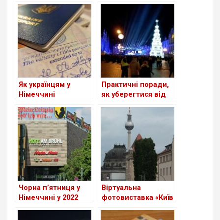
Як українцям у
Практичні поради,
Німеччині
як уберегтися від
підтвердити освіту
кишенькових
злодіїв на
німецьких
різдвяних ярмарках
Чорна п’ятниця у
Віртуальна
Німеччині у 2022
фотовиставка «Київ
році відбудеться 25
– непорушне серце
листопада
Європи» на сайті