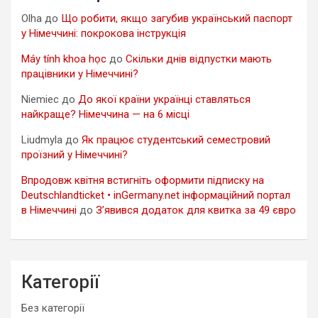
Olha
до
Що робити, якщо загубив український паспорт
у Німеччині: покрокова інструкція
Máy tính khoa học
до
Скільки днів відпустки мають
працівники у Німеччині?
Niemiec
до
До якої країни українці ставляться
найкраще? Німеччина — на 6 місці
Liudmyla
до
Як працює студентський семестровий
проїзний у Німеччині?
Впродовж квітня встигніть оформити підписку на
Deutschlandticket • inGermany.net інформаційний портал
в Німеччині
до
З’явився додаток для квитка за 49 євро
Категорії
Без категорії