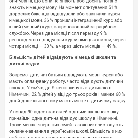
опитуванні, що вони не знають або досить погано
знають німецьку мову. На момент опитування 51 %
дорослих біженців відвідували або закінчили курси
німецької мови. 36 % пройшли інтеграційний курс або
інший (мовний) курс, запропонований міграційною
службою. Через два місяці після переїзду 9 %
респондентів відвідували курси німецької мови, через
чотири місяці — 33 %, а через шість місяців — 49 %.
Більшість дітей відвідують німецькі школи та
дитячі садки
Зокрема, діти, чиї батьки відвідують мовні курси або
мають оплачувану роботу, часто відвідують дитячий
заклад. У сім’ях, де біженці живуть з дитиною в
Німеччині, 22 % дітей у віці до трьох років і майже 60 %
дітей дошкільного віку мають місце в дитячому садку.
У понад 90 відсотках сімей з дітьми шкільного віку
принаймні одна дитина відвідує школу в Німеччині.
Трохи менше чверті цих сімей також використовують
онлайн-навчання в українській школі. Більшість з них
роблять це додатково до відвідування школи в