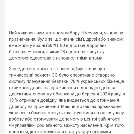
Найпоширенішим мотивом вибору Німеччини, як країни
призначення, було те, що члени сім’ї, друзі або знайомі
вже жили у країні (60 %). 80 відсотків дорослих
біженців — жінки, з яких 48 відсотків живуть у
домогосподарствах з неповнолітніми дітьми.
З введенням в дію так званої «Директиви про
тимчасовий захист» ЄС було оперативно створено
систему планування безпеки. 76 % українських біженців
отримали дозвіл на проживання відповідно до цієї
директиви, спочатку обмежену до березня 2024 року, а
18 % отримали довідку, яка видається до отримання
дозволу на проживання. Маючи дозвіл на проживання,
українські біженці можуть влаштуватися на оплачувану
роботу або отримувати допомогу в центрі зайнятості
чи управлінні соціального захисту населення. Крім того,
вони швидко інтегруються в структуру підтримки