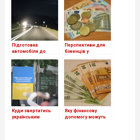
Бундестагу
Підготовка
Перспективи для
автомобіля до
біженців у
холоду та “зимові”
Німеччині
штрафи у Німеччині
Куди звертатись
Яку фінансову
українським
допомогу можуть
біженцям, які
отримати українські
прибувають до
сім’ї з дітьми в
Німеччини
Німеччині