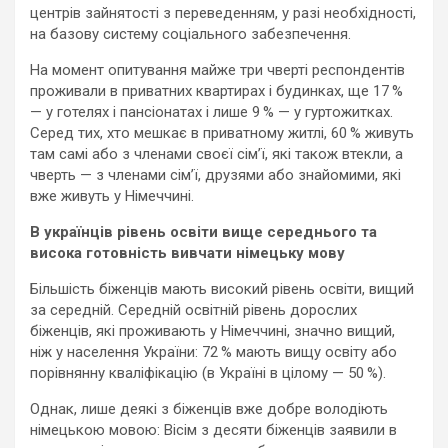
центрів зайнятості з переведенням, у разі необхідності,
на базову систему соціального забезпечення.
На момент опитування майже три чверті респондентів
проживали в приватних квартирах і будинках, ще 17 %
— у готелях і пансіонатах і лише 9 % — у гуртожитках.
Серед тих, хто мешкає в приватному житлі, 60 % живуть
там самі або з членами своєї сім’ї, які також втекли, а
чверть — з членами сім’ї, друзями або знайомими, які
вже живуть у Німеччині.
В українців рівень освіти вище середнього та
висока готовність вивчати німецьку мову
Більшість біженців мають високий рівень освіти, вищий
за середній. Середній освітній рівень дорослих
біженців, які проживають у Німеччині, значно вищий,
ніж у населення України: 72 % мають вищу освіту або
порівнянну кваліфікацію (в Україні в цілому — 50 %).
Однак, лише деякі з біженців вже добре володіють
німецькою мовою: Вісім з десяти біженців заявили в