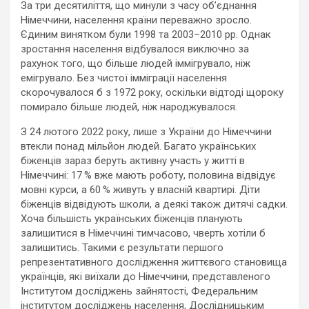
За три десятиліття, що минули з часу об’єднання
Німеччини, населення країни переважно зросло.
Єдиним винятком були 1998 та 2003–2010 рр. Однак
зростання населення відбувалося виключно за
рахунок того, що більше людей іммігрувало, ніж
емігрувало. Без чистої імміграції населення
скорочувалося б з 1972 року, оскільки відтоді щороку
помирало більше людей, ніж народжувалося.
З 24 лютого 2022 року, лише з України до Німеччини
втекли понад мільйон людей. Багато українських
біженців зараз беруть активну участь у житті в
Німеччині: 17 % вже мають роботу, половина відвідує
мовні курси, а 60 % живуть у власній квартирі. Діти
біженців відвідують школи, а деякі також дитячі садки.
Хоча більшість українських біженців планують
залишитися в Німеччині тимчасово, чверть хотіли б
залишитись. Такими є результати першого
репрезентативного дослідження життєвого становища
українців, які виїхали до Німеччини, представленого
Інститутом досліджень зайнятості, Федеральним
інститутом досліджень населення, Дослідницьким