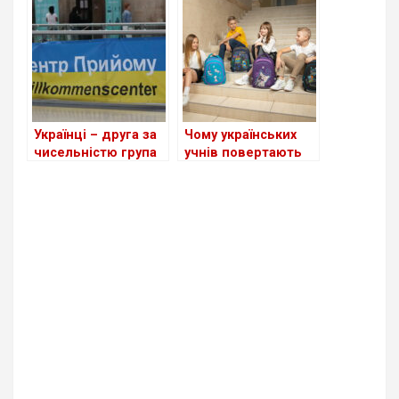
для біженців з
Німеччині поки
України
неефективна
Українці – друга за
Чому українських
чисельністю група
учнів повертають
іноземців у ФРН
до адаптаційних
класів у Німеччині:
детальний аналіз