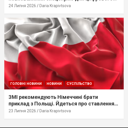
стеження
24 Липня 2026
Daria Krapivtsova
ГОЛОВНІ НОВИНИ
НОВИНИ
СУСПІЛЬСТВО
ЗМІ рекомендують Німеччині брати
приклад з Польщі. Йдеться про ставлення
до українців
23 Липня 2026
Daria Krapivtsova