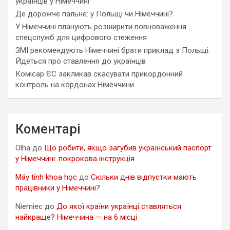
українців у Німеччині
Де дорожче пальне: у Польщі чи Німеччині?
У Німеччині планують розширити повноваження
спецслужб для цифрового стеження
ЗМІ рекомендують Німеччині брати приклад з Польщі.
Йдеться про ставлення до українців
Комісар ЄС закликав скасувати прикордонний
контроль на кордонах Німеччини
Коментарі
Olha
до
Що робити, якщо загубив український паспорт
у Німеччині: покрокова інструкція
Máy tính khoa học
до
Скільки днів відпустки мають
працівники у Німеччині?
Niemiec
до
До якої країни українці ставляться
найкраще? Німеччина — на 6 місці