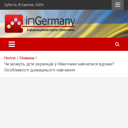
Skip
Субота, 8 Серпня, 2026
to
content
Український інформаційний портал в Німеччині, новини
inGermany.net інформаційний
Німеччини, українці в Німеччині
портал в Німеччині
Home
Новини
Чи можуть діти українців у Німеччині навчатися вдома?
Особливості домашнього навчання