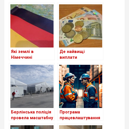
втрачене
скорочення виплат
посвідчення водія
для шукачів
притулку: чи
стосується це
українців?
Які землі в
Де найвищі
Німеччині
виплати
приймають
українським
біженців із України
біженцям серед
станом на сьогодні
країн Європи?
Берлінська поліція
Програма
провела масштабну
працевлаштування
перевірку в центрі
біженців з України в