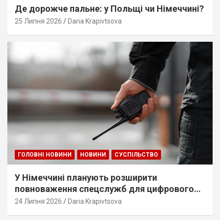
Де дорожче пальне: у Польщі чи Німеччині?
25 Липня 2026
Daria Krapivtsova
ГОЛОВНІ НОВИНИ
НОВИНИ
СУСПІЛЬСТВО
У Німеччині планують розширити
повноваження спецслужб для цифрового
стеження
24 Липня 2026
Daria Krapivtsova