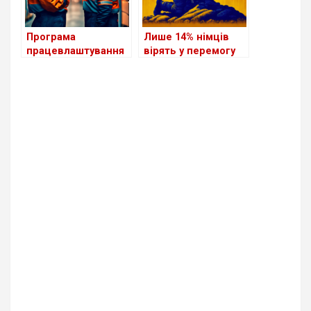
Програма
Лише 14% німців
працевлаштування
вірять у перемогу
біженців з України в
України у війні
Німеччині поки
неефективна