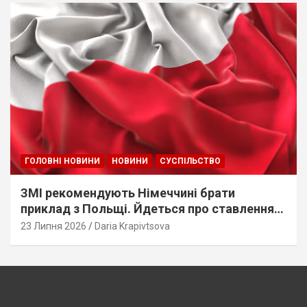
ГОЛОВНІ НОВИНИ
НОВИНИ
СУСПІЛЬСТВО
ЗМІ рекомендують Німеччині брати
приклад з Польщі. Йдеться про ставлення
до українців
23 Липня 2026
Daria Krapivtsova