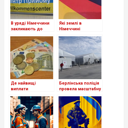
В уряді Німеччини
Які землі в
закликають до
Німеччині
скорочення виплат
приймають
для шукачів
біженців із України
притулку: чи
станом на сьогодні
стосується це
українців?
Де найвищі
Берлінська поліція
виплати
провела масштабну
українським
перевірку в центрі
біженцям серед
для біженців з
країн Європи?
України