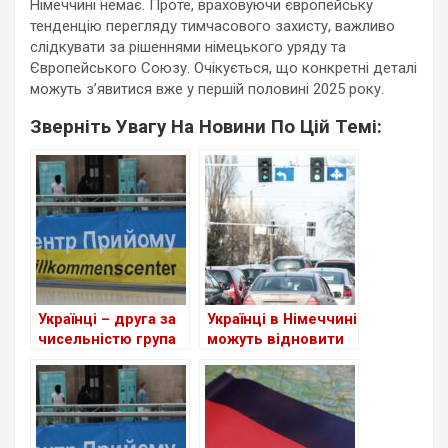
Німеччині немає. Проте, враховуючи європейську
тенденцію перегляду тимчасового захисту, важливо
слідкувати за рішеннями німецького уряду та
Європейського Союзу. Очікується, що конкретні деталі
можуть з’явитися вже у першій половині 2025 року.
Зверніть Увагу На Новини По Цій Темі:
Українці – друга за
Українці в Німеччині
чисельністю група
можуть відновити
іноземців у ФРН
втрачене
посвідчення водія