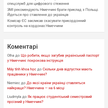
спецслужб для цифрового стеження
ЗМІ рекомендують Німеччині брати приклад з Польщі.
Йдеться про ставлення до українців
Комісар ЄС закликав скасувати прикордонний
контроль на кордонах Німеччини
Коментарі
Olha
до
Що робити, якщо загубив український паспорт
у Німеччині: покрокова інструкція
Máy tính khoa học
до
Скільки днів відпустки мають
працівники у Німеччині?
Niemiec
до
До якої країни українці ставляться
найкраще? Німеччина — на 6 місці
Liudmyla
до
Як працює студентський семестровий
проїзний у Німеччині?