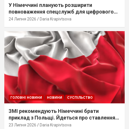
У Німеччині планують розширити
повноваження спецслужб для цифрового
стеження
24 Липня 2026
Daria Krapivtsova
ГОЛОВНІ НОВИНИ
НОВИНИ
СУСПІЛЬСТВО
ЗМІ рекомендують Німеччині брати
приклад з Польщі. Йдеться про ставлення
до українців
23 Липня 2026
Daria Krapivtsova