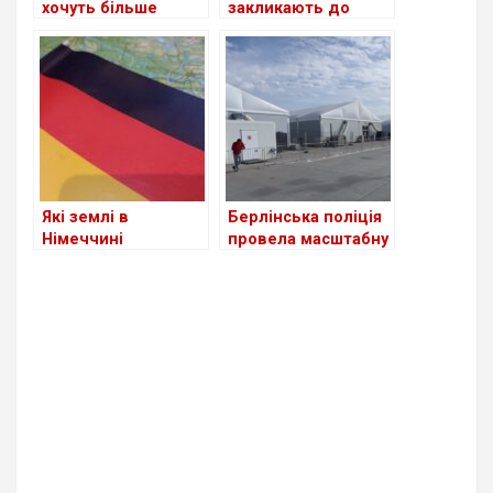
хочуть більше
закликають до
приймати
скорочення виплат
українських
для шукачів
біженців
притулку: чи
стосується це
українців?
Які землі в
Берлінська поліція
Німеччині
провела масштабну
приймають
перевірку в центрі
біженців із України
для біженців з
станом на сьогодні
України