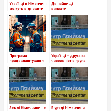
Українці в Німеччині
Де найвищі
можуть відновити
виплати
втрачене
українським
посвідчення водія
біженцям серед
країн Європи?
Програма
Українці – друга за
працевлаштування
чисельністю група
біженців з України в
іноземців у ФРН
Німеччині поки
неефективна
Землі Німеччини не
В уряді Німеччини