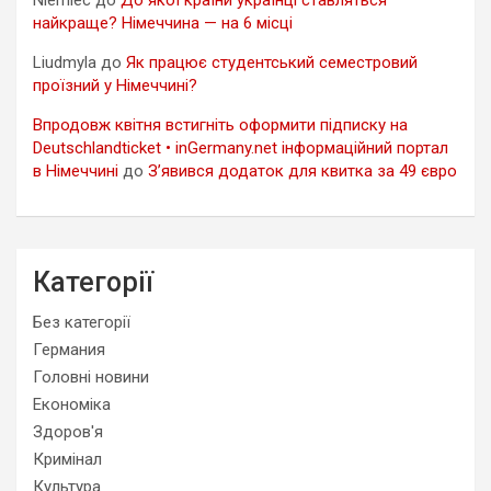
Niemiec
до
До якої країни українці ставляться
найкраще? Німеччина — на 6 місці
Liudmyla
до
Як працює студентський семестровий
проїзний у Німеччині?
Впродовж квітня встигніть оформити підписку на
Deutschlandticket • inGermany.net інформаційний портал
в Німеччині
до
З’явився додаток для квитка за 49 євро
Категорії
Без категорії
Германия
Головні новини
Економіка
Здоров'я
Кримінал
Культура