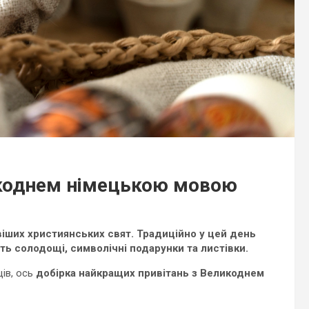
икоднем німецькою мовою
віших християнських свят. Традиційно у цей день
ть солодощі, символічні подарунки та листівки.
ців, ось
добірка найкращих привітань з Великоднем