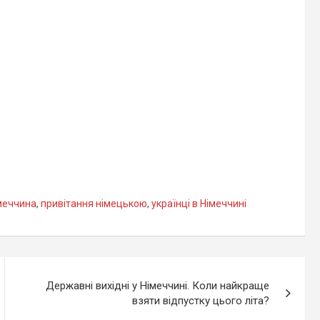
 Європи?
України
меччина
,
привітання німецькою
,
українці в Німеччині
Державні вихідні у Німеччині. Коли найкраще
взяти відпустку цього літа?