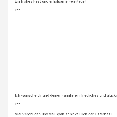
Ein frohes Fest und erholsame Feiertage!
***
Ich wünsche dir und deiner Familie ein friedliches und glück
***
Viel Vergnügen und viel Spaß schickt Euch der Osterhas!