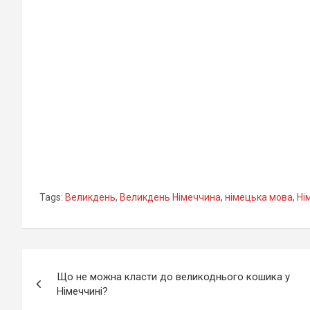
станом на сьогодні
мігрантів
країн
Tags:
Великдень
,
Великдень Німеччина
,
німецька мова
,
Ні
Навігація
Що не можна класти до великоднього кошика у
записів
Німеччині?