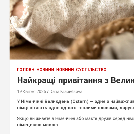
ГОЛОВНІ НОВИНИ
НОВИНИ
СУСПІЛЬСТВО
Найкращі привітання з Вел
19 Квітня 2025
Daria Krapivtsova
У Німеччині Великдень (Ostern) — одне з найважли
німці вітають одне одного теплими словами, дарую
Якщо ви живете в Німеччині або маєте друзів серед нім
німецькою мовою
.