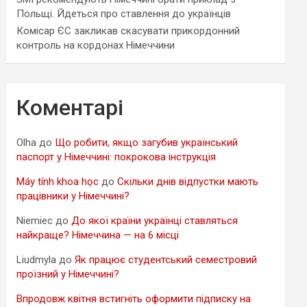
Польщі. Йдеться про ставлення до українців
Комісар ЄС закликав скасувати прикордонний
контроль на кордонах Німеччини
Коментарі
Olha
до
Що робити, якщо загубив український
паспорт у Німеччині: покрокова інструкція
Máy tính khoa học
до
Скільки днів відпустки мають
працівники у Німеччині?
Niemiec
до
До якої країни українці ставляться
найкраще? Німеччина — на 6 місці
Liudmyla
до
Як працює студентський семестровий
проїзний у Німеччині?
Впродовж квітня встигніть оформити підписку на