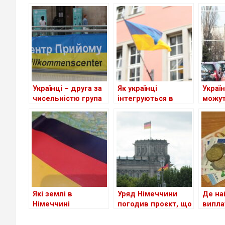
Українці – друга за
Як українці
Україн
чисельністю група
інтегруються в
можут
іноземців у ФРН
Німеччині
втрач
посві
Які землі в
Уряд Німеччини
Де на
Німеччині
погодив проєкт, що
випла
приймають
спростить доступ
украї
біженців із України
до ринку праці для
біжен