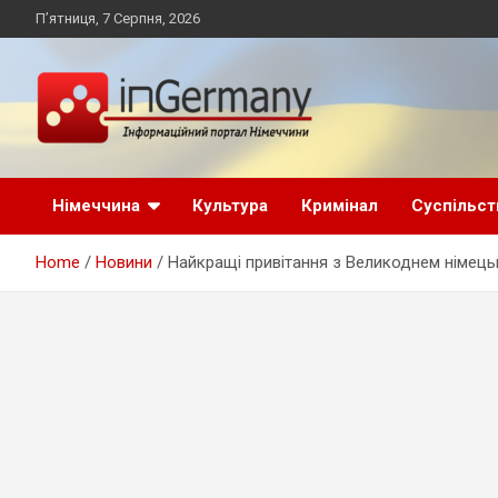
Skip
П’ятниця, 7 Серпня, 2026
to
content
Український інформаційний портал в Німеччині, новини
inGermany.net
Німеччини, українці в Німеччині
Німеччина
Культура
Кримінал
Суспільст
інформаційний
Home
Новини
Найкращі привітання з Великоднем німе
портал в Німеччині