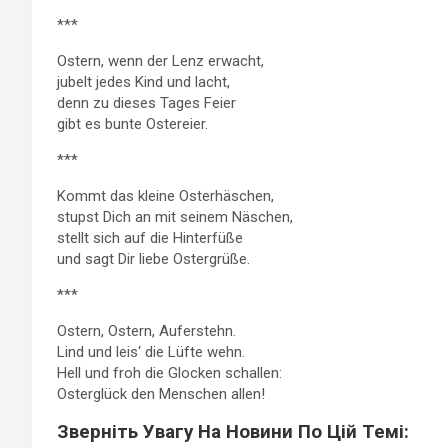
***
Ostern, wenn der Lenz erwacht,
jubelt jedes Kind und lacht,
denn zu dieses Tages Feier
gibt es bunte Ostereier.​
***
Kommt das kleine Osterhäschen,
stupst Dich an mit seinem Näschen,
stellt sich auf die Hinterfüße
und sagt Dir liebe Ostergrüße.​
***
Ostern, Ostern, Auferstehn.
Lind und leis‘ die Lüfte wehn.
Hell und froh die Glocken schallen:
Osterglück den Menschen allen!
Зверніть Увагу На Новини По Цій Темі: