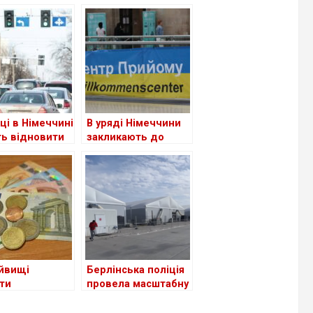
ці в Німеччині
В уряді Німеччини
ь відновити
закликають до
ене
скорочення виплат
дчення водія
для шукачів
притулку: чи
стосується це
українців?
йвищі
Берлінська поліція
ти
провела масштабну
нським
перевірку в центрі
цям серед
для біженців з