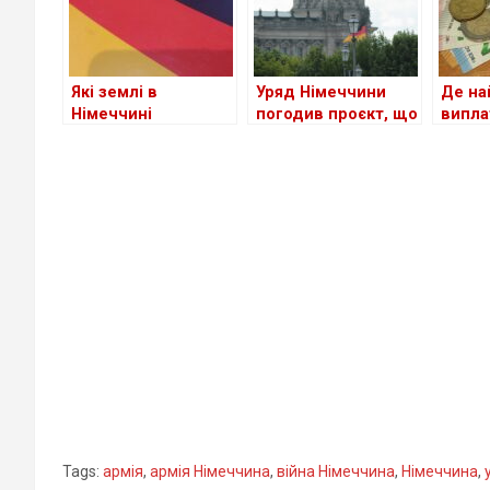
Які землі в
Уряд Німеччини
Де на
Німеччині
погодив проєкт, що
випла
приймають
спростить доступ
украї
біженців із України
до ринку праці для
біжен
станом на сьогодні
мігрантів
країн
Tags:
армія
,
армія Німеччина
,
війна Німеччина
,
Німеччина
,