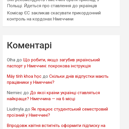
Польщі. Йдеться про ставлення до українців
Комісар ЄС закликав скасувати прикордонний
контроль на кордонах Німеччини
Коментарі
Olha
до
Що робити, якщо загубив український
паспорт у Німеччині: покрокова інструкція
Máy tính khoa học
до
Скільки днів відпустки мають
працівники у Німеччині?
Niemiec
до
До якої країни українці ставляться
найкраще? Німеччина — на 6 місці
Liudmyla
до
Як працює студентський семестровий
проїзний у Німеччині?
Впродовж квітня встигніть оформити підписку на