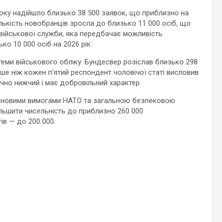
року надійшло близько 38 500 заявок, що приблизно на
ількість новобранців зросла до близько 11 000 осіб, що
и військової служби, яка передбачає можливість
ко 10 000 осіб на 2026 рік.
еми військового обліку. Бундесвер розіслав близько 298
ьше ніж кожен п’ятий респондент чоловічої статі висловив
начно нижчий і має добровільний характер.
и новими вимогами НАТО та загальною безпековою
ільшити чисельність до приблизно 260 000
ів — до 200 000.