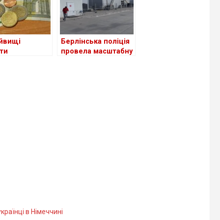
йвищі
Берлінська поліція
ти
провела масштабну
нським
перевірку в центрі
цям серед
для біженців з
 Європи?
України
українці в Німеччині