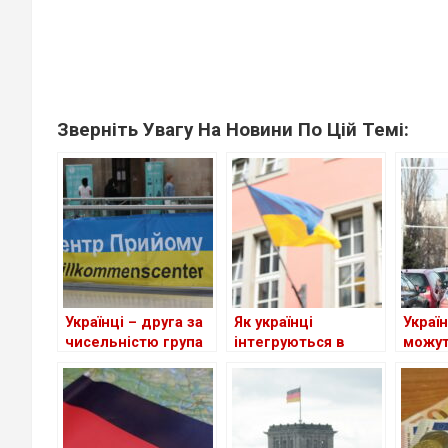
Зверніть Увагу На Новини По Цій Темі:
Українці – друга за
Як українці
Україн
чисельністю група
інтегруються в
можут
іноземців у ФРН
Німеччині
втрач
посві