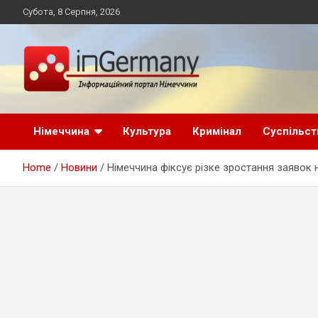
Skip
Субота, 8 Серпня, 2026
to
content
Український інформаційний портал в Німеччині, новини
inGermany.net
Німеччини, українці в Німеччині
Німеччина
Культура
Кримінал
Суспільст
інформаційний
Home
Новини
Німеччина фіксує різке зростання заявок н
портал в Німеччині