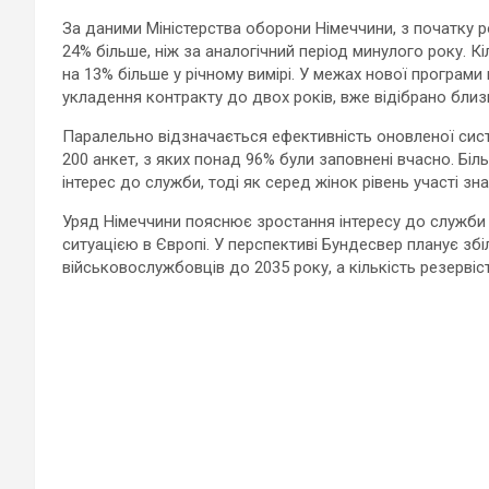
За даними Міністерства оборони Німеччини, з початку 
24% більше, ніж за аналогічний період минулого року. К
на 13% більше у річному вимірі. У межах нової програм
укладення контракту до двох років, вже відібрано близь
Паралельно відзначається ефективність оновленої сист
200 анкет, з яких понад 96% були заповнені вчасно. Біл
інтерес до служби, тоді як серед жінок рівень участі з
Уряд Німеччини пояснює зростання інтересу до служб
ситуацією в Європі. У перспективі Бундесвер планує зб
військовослужбовців до 2035 року, а кількість резервіст