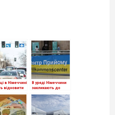
ці в Німеччині
В уряді Німеччини
ь відновити
закликають до
ене
скорочення виплат
дчення водія
для шукачів
притулку: чи
стосується це
українців?