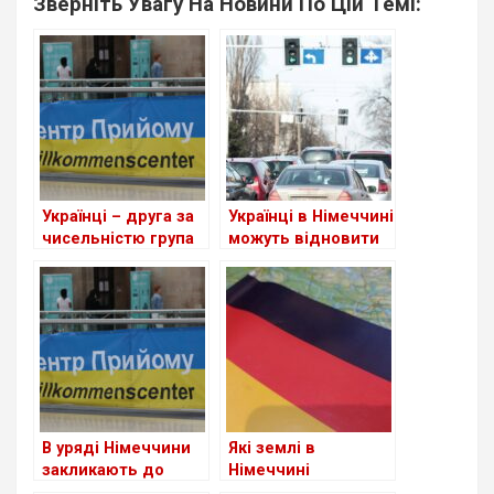
Зверніть Увагу На Новини По Цій Темі:
Українці – друга за
Українці в Німеччині
чисельністю група
можуть відновити
іноземців у ФРН
втрачене
посвідчення водія
В уряді Німеччини
Які землі в
закликають до
Німеччині
скорочення виплат
приймають