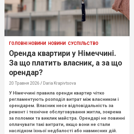
ГОЛОВНІ НОВИНИ
НОВИНИ
СУСПІЛЬСТВО
Оренда квартири у Німеччині.
За що платить власник, а за що
орендар?
20 Травня 2026
Daria Krapivtsova
У Німеччині правила оренди квартир чітко
регламентують розподіл витрат між власником і
орендарем. Власник несе відповідальність за
ремонт і технічне обслуговування житла, зокрема
за поломки та виклик майстра. Орендарі не повинні
оплачувати такі витрати, якщо вони не стали
наслідком їхньої недбалості або навмисних дій.