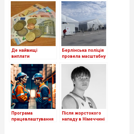
для шукачів
біженців із України
притулку: чи
станом на сьогодні
стосується це
українців?
Де найвищі
Берлінська поліція
виплати
провела масштабну
українським
перевірку в центрі
біженцям серед
для біженців з
країн Європи?
України
Програма
Після жорстокого
працевлаштування
нападу в Німеччині
біженців з України в
помер 18-річний
Німеччині поки
український