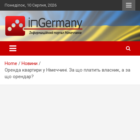
Skip
Понеділок, 10 Серпня, 2026
to
content
Український інформаційний портал в Німеччині, новини
inGermany.net інформаційний
Німеччини, українці в Німеччині
портал в Німеччині
Home
Новини
Оренда квартири у Німеччині. За що платить власник, а за
що орендар?