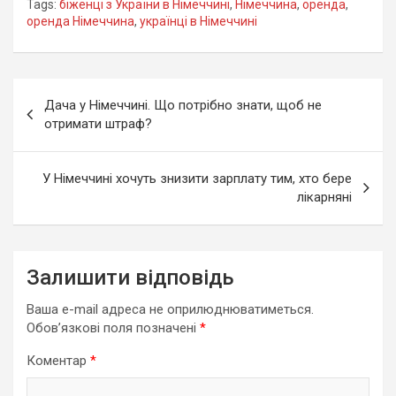
Tags:
біженці з України в Німеччині
,
Німеччина
,
оренда
,
оренда Німеччина
,
українці в Німеччині
Навігація
Дача у Німеччині. Що потрібно знати, щоб не
записів
отримати штраф?
У Німеччині хочуть знизити зарплату тим, хто бере
лікарняні
Залишити відповідь
Ваша e-mail адреса не оприлюднюватиметься.
Обов’язкові поля позначені
*
Коментар
*