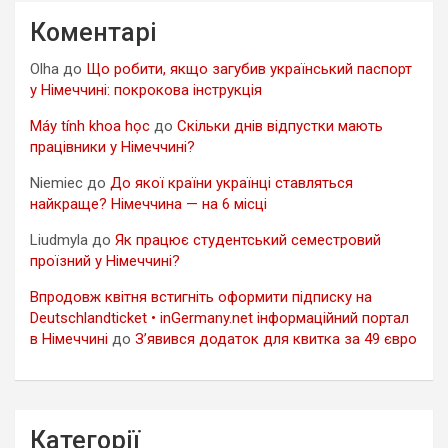
Коментарі
Olha
до
Що робити, якщо загубив український паспорт
у Німеччині: покрокова інструкція
Máy tính khoa học
до
Скільки днів відпустки мають
працівники у Німеччині?
Niemiec
до
До якої країни українці ставляться
найкраще? Німеччина — на 6 місці
Liudmyla
до
Як працює студентський семестровий
проїзний у Німеччині?
Впродовж квітня встигніть оформити підписку на
Deutschlandticket • inGermany.net інформаційний портал
в Німеччині
до
З’явився додаток для квитка за 49 євро
Категорії