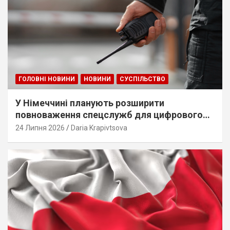
ГОЛОВНІ НОВИНИ
НОВИНИ
СУСПІЛЬСТВО
У Німеччині планують розширити
повноваження спецслужб для цифрового
стеження
24 Липня 2026
Daria Krapivtsova