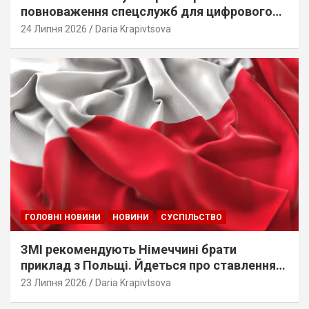
повноваження спецслужб для цифрового
стеження
24 Липня 2026
Daria Krapivtsova
ГОЛОВНІ НОВИНИ
НОВИНИ
СУСПІЛЬСТВО
ЗМІ рекомендують Німеччині брати
приклад з Польщі. Йдеться про ставлення
до українців
23 Липня 2026
Daria Krapivtsova