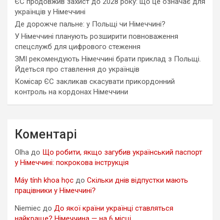
ЄС продовжив захист до 2028 року: що це означає для
українців у Німеччині
Де дорожче пальне: у Польщі чи Німеччині?
У Німеччині планують розширити повноваження
спецслужб для цифрового стеження
ЗМІ рекомендують Німеччині брати приклад з Польщі.
Йдеться про ставлення до українців
Комісар ЄС закликав скасувати прикордонний
контроль на кордонах Німеччини
Коментарі
Olha
до
Що робити, якщо загубив український паспорт
у Німеччині: покрокова інструкція
Máy tính khoa học
до
Скільки днів відпустки мають
працівники у Німеччині?
Niemiec
до
До якої країни українці ставляться
найкраще? Німеччина — на 6 місці