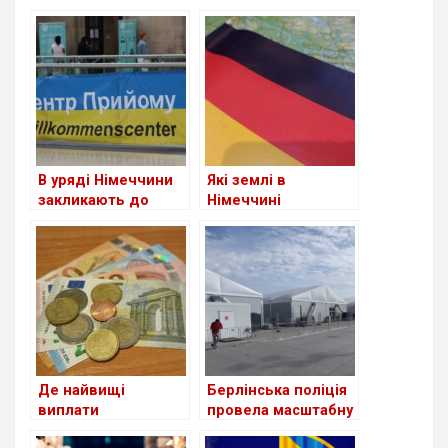
іноземців у ФРН
втрачене
посвідчення водія
В уряді Німеччини
Які землі в
закликають до
Німеччині
скорочення виплат
приймають
для шукачів
біженців із України
притулку: чи
станом на сьогодні
стосується це
українців?
Де найвищі
Берлінська поліція
виплати
провела масштабну
українським
перевірку в центрі