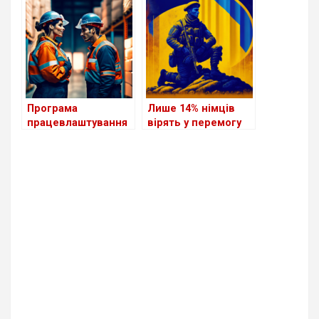
біженцям серед
для біженців з
країн Європи?
України
Програма
Лише 14% німців
працевлаштування
вірять у перемогу
біженців з України в
України у війні
Німеччині поки
неефективна