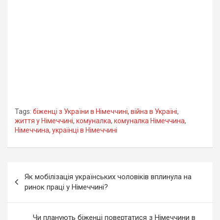
Tags:
біженці з України в Німеччині
,
війна в Україні
,
життя у Німеччині
,
комуналка
,
комуналка Німеччина
,
Німеччина
,
українці в Німеччині
Навігація
Як мобілізація українських чоловіків вплинула на
записів
ринок праці у Німеччині?
Чи планують біженці повертатися з Німеччини в