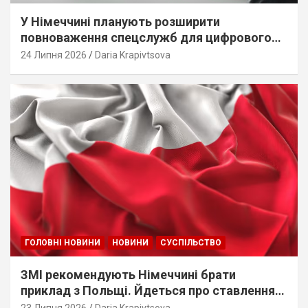
У Німеччині планують розширити
повноваження спецслужб для цифрового
стеження
24 Липня 2026
Daria Krapivtsova
ГОЛОВНІ НОВИНИ
НОВИНИ
СУСПІЛЬСТВО
ЗМІ рекомендують Німеччині брати
приклад з Польщі. Йдеться про ставлення
до українців