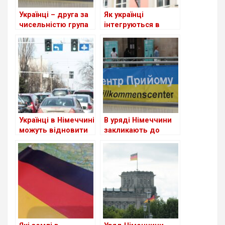
Українці – друга за
Як українці
чисельністю група
інтегруються в
іноземців у ФРН
Німеччині
Українці в Німеччині
В уряді Німеччини
можуть відновити
закликають до
втрачене
скорочення виплат
посвідчення водія
для шукачів
притулку: чи
стосується це
українців?