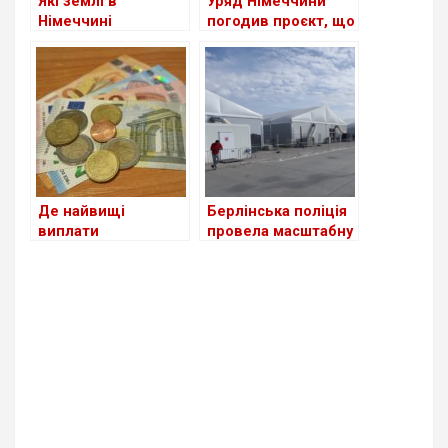
Які землі в
Уряд Німеччини
Німеччині
погодив проєкт, що
приймають
спростить доступ
біженців із України
до ринку праці для
станом на сьогодні
мігрантів
Де найвищі
Берлінська поліція
виплати
провела масштабну
українським
перевірку в центрі
біженцям серед
для біженців з
країн Європи?
України