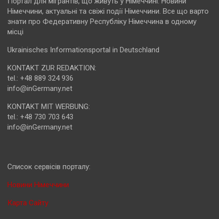
Портал для мігрантів, що живуть у Німеччині. Новини
Німеччини, актуальні та свіжі події Німеччини. Все що варто
знати про Федеративну Республіку Німеччина в одному
місці
Ukrainisches Informationsportal in Deutschland
KONTAKT ZUR REDAKTION:
tel.: +48 889 324 936
info@inGermany.net
KONTAKT MIT WERBUNG:
tel.: +48 730 703 643
info@inGermany.net
Cписок сервісів порталу:
Новини Німеччини
Карта Сайту