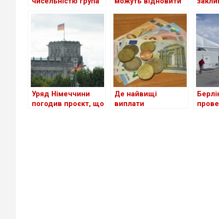
чисельністю група
можуть відновити
закли
іноземців у ФРН
втрачене
скоро
посвідчення водія
для ш
приту
стосу
україн
Уряд Німеччини
Де найвищі
Берлі
погодив проєкт, що
виплати
прове
спростить доступ
українським
перев
до ринку праці для
біженцям серед
для б
мігрантів
країн Європи?
Украї