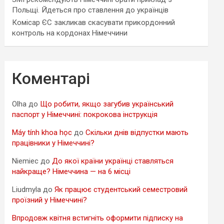
Польщі. Йдеться про ставлення до українців
Комісар ЄС закликав скасувати прикордонний
контроль на кордонах Німеччини
Коментарі
Olha
до
Що робити, якщо загубив український
паспорт у Німеччині: покрокова інструкція
Máy tính khoa học
до
Скільки днів відпустки мають
працівники у Німеччині?
Niemiec
до
До якої країни українці ставляться
найкраще? Німеччина — на 6 місці
Liudmyla
до
Як працює студентський семестровий
проїзний у Німеччині?
Впродовж квітня встигніть оформити підписку на