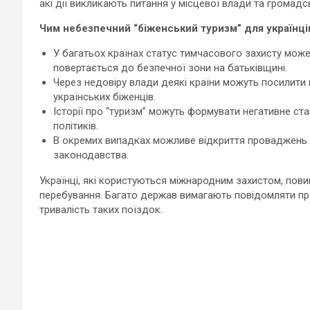
акі дії викликають питання у місцевої влади та громадс
Чим небезпечний “біженський туризм” для українці
У багатьох країнах статус тимчасового захисту мож
повертається до безпечної зони на батьківщині.
Через недовіру влади деякі країни можуть посилити
українських біженців.
Історії про “туризм” можуть формувати негативне ст
політиків.
В окремих випадках можливе відкриття проваджень 
законодавства.
Українці, які користуються міжнародним захистом, пови
перебування. Багато держав вимагають повідомляти про
тривалість таких поїздок.