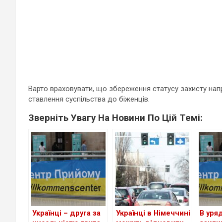
Варто враховувати, що збереження статусу захисту нап
ставлення суспільства до біженців.
Зверніть Увагу На Новини По Цій Темі:
Українці – друга за
Українці в Німеччині
В уря