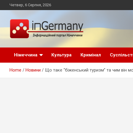
Skip
Четвер, 6 Серпня, 2026
to
content
Український інформаційний портал в Німеччині, новини
inGermany.net
Німеччини, українці в Німеччині
Німеччина
Культура
Кримінал
Суспільст
інформаційний
Home
Новини
Що таке “біженський туризм” та чим він 
портал в Німеччині