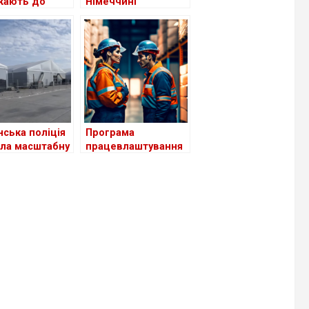
кають до
Німеччині
чення виплат
приймають
укачів
біженців із України
лку: чи
станом на сьогодні
ється це
ців?
нська поліція
Програма
ла масштабну
працевлаштування
ірку в центрі
біженців з України в
іженців з
Німеччині поки
ни
неефективна