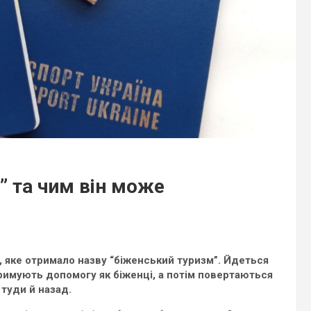
” та чим він може
 яке отримало назву “біженський туризм”. Йдеться
тримують допомогу як біженці, а потім повертаються
туди й назад.