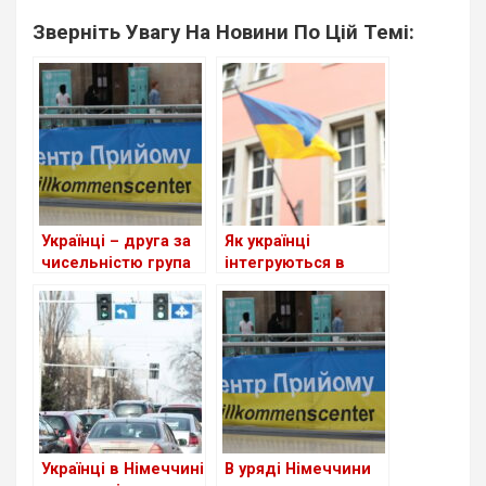
Зверніть Увагу На Новини По Цій Темі:
Українці – друга за
Як українці
чисельністю група
інтегруються в
іноземців у ФРН
Німеччині
Українці в Німеччині
В уряді Німеччини