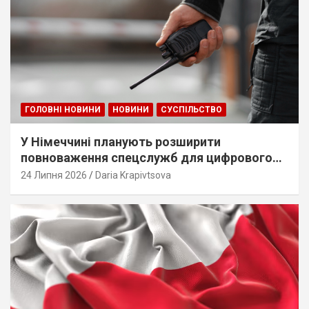
ГОЛОВНІ НОВИНИ
НОВИНИ
СУСПІЛЬСТВО
У Німеччині планують розширити
повноваження спецслужб для цифрового
стеження
24 Липня 2026
Daria Krapivtsova