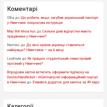
Коментарі
Olha
до
Що робити, якщо загубив український паспорт
у Німеччині: покрокова інструкція
Máy tính khoa học
до
Скільки днів відпустки мають
працівники у Німеччині?
Niemiec
до
До якої країни українці ставляться
найкраще? Німеччина — на 6 місці
Liudmyla
до
Як працює студентський семестровий
проїзний у Німеччині?
Впродовж квітня встигніть оформити підписку на
Deutschlandticket • inGermany.net інформаційний портал
в Німеччині
до
З’явився додаток для квитка за 49 євро
Категорії