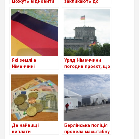
можуть відновити
закликають до
втрачене
скорочення виплат
посвідчення водія
для шукачів
притулку: чи
стосується це
українців?
Які землі в
Уряд Німеччини
Німеччині
погодив проєкт, що
приймають
спростить доступ
біженців із України
до ринку праці для
станом на сьогодні
мігрантів
Де найвищі
Берлінська поліція
виплати
провела масштабну
українським
перевірку в центрі