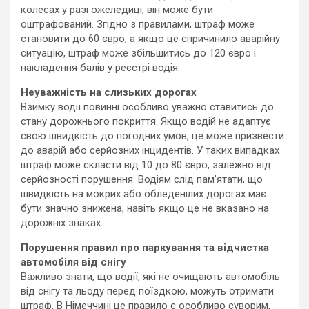
колесах у разі ожеледиці, він може бути
оштрафований. Згідно з правилами, штраф може
становити до 60 євро, а якщо це спричинило аварійну
ситуацію, штраф може збільшитись до 120 євро і
накладення балів у реєстрі водія.
Неуважність на слизьких дорогах
Взимку водії повинні особливо уважно ставитись до
стану дорожнього покриття. Якщо водій не адаптує
свою швидкість до погодних умов, це може призвести
до аварій або серйозних інцидентів. У таких випадках
штраф може скласти від 10 до 80 євро, залежно від
серйозності порушення. Водіям слід пам’ятати, що
швидкість на мокрих або обледенілих дорогах має
бути значно знижена, навіть якщо це не вказано на
дорожніх знаках.
Порушення правил про паркування та відчистка
автомобіля від снігу
Важливо знати, що водії, які не очищають автомобіль
від снігу та льоду перед поїздкою, можуть отримати
штраф. В Німеччині це правило є особливо суворим,