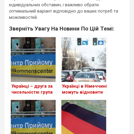
індивідуальних обставин, і важливо обрати
оптимальний варіант відповідно до ваших потреб та
можливостей.
Зверніть Увагу На Новини По Цій Темі:
Українці – друга за
Українці в Німеччині
чисельністю група
можуть відновити
іноземців у ФРН
втрачене
посвідчення водія