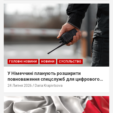
ГОЛОВНІ НОВИНИ
НОВИНИ
СУСПІЛЬСТВО
У Німеччині планують розширити
повноваження спецслужб для цифрового
стеження
24 Липня 2026
Daria Krapivtsova