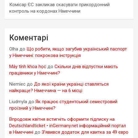
Комісар ЄС закликав скасувати прикордонний
контроль на кордонах Німеччини
Коментарі
Olha
до
Що робити, якщо загубив український паспорт
у Німеччині: покрокова інструкція
Máy tính khoa học
до
Скільки днів відпустки мають
працівники у Німеччині?
Niemiec
до
До якої країни українці ставляться
найкраще? Німеччина — на 6 місці
Liudmyla
до
Як працює студентський семестровий
проїзний у Німеччині?
Впродовж квітня встигніть оформити підписку на
Deutschlandticket • inGermany.net інформаційний портал
в Німеччині
до
З’явився додаток для квитка за 49 євро