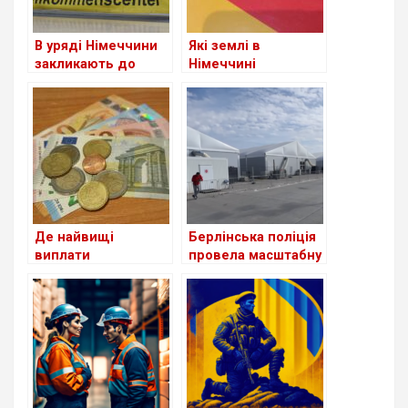
В уряді Німеччини
Які землі в
закликають до
Німеччині
скорочення виплат
приймають
для шукачів
біженців із України
притулку: чи
станом на сьогодні
стосується це
українців?
Де найвищі
Берлінська поліція
виплати
провела масштабну
українським
перевірку в центрі
біженцям серед
для біженців з
країн Європи?
України