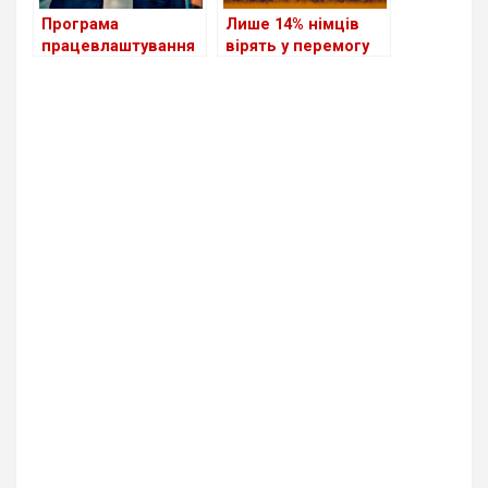
Програма
Лише 14% німців
працевлаштування
вірять у перемогу
біженців з України в
України у війні
Німеччині поки
неефективна