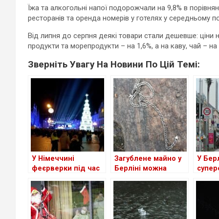
Їжа та алкогольні напої подорожчали на 9,8% в порівнян
ресторанів та оренда номерів у готелях у середньому 
Від липня до серпня деякі товари стали дешевше: ціни н
продукти та морепродукти – на 1,6%, а на каву, чай – на 
Зверніть Увагу На Новини По Цій Темі:
У Німеччині
Загублене майно у
У Бер
феєрверки під час
Берліні можна
супер
святкування Нового
знайти в
велос
року втрачають
центральному бюро
доріж
популярність
знахідок
зупин
велос