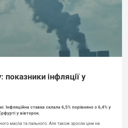
: показники інфляції у
і. Інфляційна ставка склала 6,5% порівняно з 6,4% у
рфурті у вівторок.
го масла та пального. Але також зросли ціни на