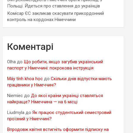
Польщі. Йдеться про ставлення до українців
Комісар ЄС закликав скасувати прикордонний
контроль на кордонах Німеччини
Коментарі
Olha
до
Що робити, якщо загубив український
паспорт у Німеччині: покрокова інструкція
Máy tính khoa học
до
Скільки днів відпустки мають
працівники у Німеччині?
Niemiec
до
До якої країни українці ставляться
найкраще? Німеччина — на 6 місці
Liudmyla
до
Як працює студентський семестровий
проїзний у Німеччині?
Впродовж квітня встигніть оформити підписку на