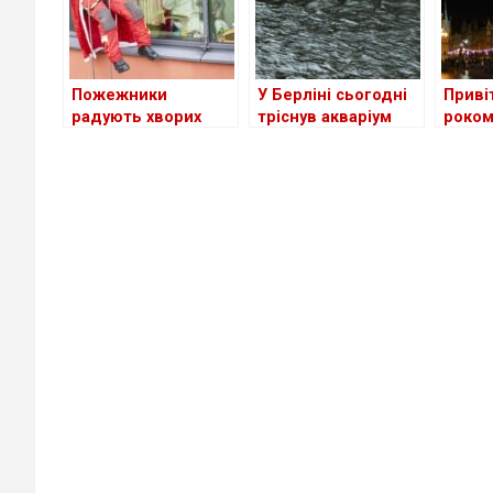
Пожежники
У Берліні сьогодні
Приві
радують хворих
тріснув акваріум
роком
діток у Франкфурт-
AquaDom на
мові
на-Майні на День
мільйон літрів
Святого Миколая
води, є
постраждалі