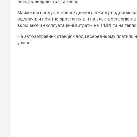
електроенергію, газ та тепло.
Майже всі продукти повсякденного вжитку подорожчали
відзначили помітне зростання цін на електроенергію на 2
включаючи експлуатаційні витрати, на 14,9% та на тепло 
На автозаправних станціях водії всередньому платили на 
у липні.