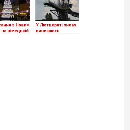
тання з Новим
У Лютцераті знову
 на німецькій
виникають
протести
природозахисників