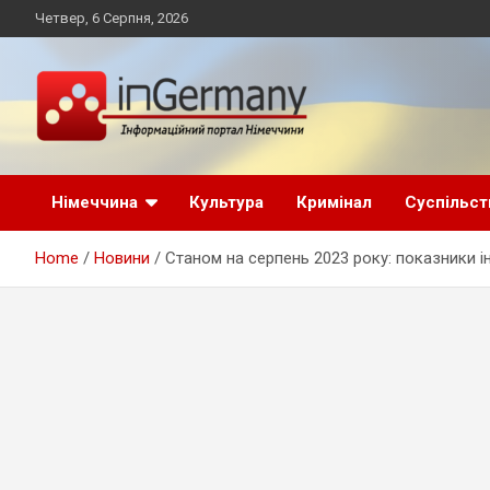
Skip
Четвер, 6 Серпня, 2026
to
content
Український інформаційний портал в Німеччині, новини
inGermany.net
Німеччини, українці в Німеччині
Німеччина
Культура
Кримінал
Суспільст
інформаційний
Home
Новини
Станом на серпень 2023 року: показники ін
портал в Німеччині