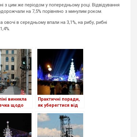
ні з цим же періодом у попередньому році. Відвідування
подорожчали на 7,5% порівняно з минулим роком.
а овочі в середньому впали на 3,1%, на рибу, рибні
1,4%.
ліні виникла
Практичні поради,
ечка щодо
як уберегтися від
ипедних
кишенькових
ок, паркан
злодіїв на
ив
німецьких
ипедистів
різдвяних ярмарках