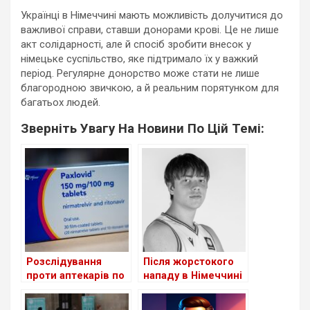
Українці в Німеччині мають можливість долучитися до
важливої справи, ставши донорами крові. Це не лише
акт солідарності, але й спосіб зробити внесок у
німецьке суспільство, яке підтримало їх у важкий
період. Регулярне донорство може стати не лише
благородною звичкою, а й реальним порятунком для
багатьох людей.
Зверніть Увагу На Новини По Цій Темі:
Розслідування
Після жорстокого
проти аптекарів по
нападу в Німеччині
всій Німеччині
помер 18-річний
український