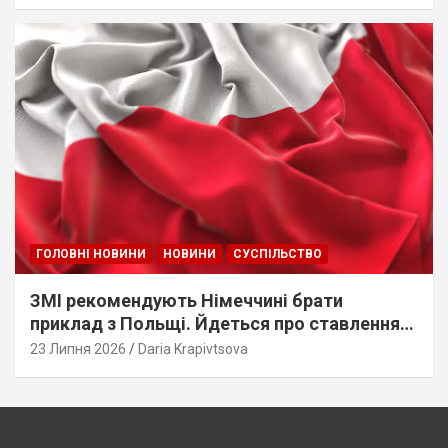
ГОЛОВНІ НОВИНИ
НОВИНИ
СУСПІЛЬСТВО
ЗМІ рекомендують Німеччині брати
приклад з Польщі. Йдеться про ставлення
до українців
23 Липня 2026
Daria Krapivtsova