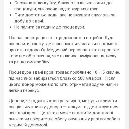
Споживати легку їжу, бажано за кілька годин до
процедури, уникаючи надто жирних страв.
Пити достатньо води, але не вживати алкоголь за
добу до здачі.
Не палити за годину до процедури.
Під час реєстрації в центрі донорства потрібно буде
заповнити анкету, де зазначаються загальні відомості
про стан здоров’я. Медичний персонал також проведе
коротке обстеження, яке включає вимірювання тиску
та рівня гемоглобіну.
Процедура здачі крові триває приблизно 10–15 хвилин,
під час якої забирається близько 500 мл крові. Після
цього донор може відпочити, отримати воду чи напій і
легкий перекус.
Донори, які здають кров регулярно, можуть отримати
спеціальну книжку донора — документ, де фіксуються
всі здачі крові. Це також може надати їм додаткові
знижки чи пріоритетне обслуговування у разі потреби в
медичній допомозі.