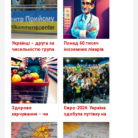
баскетболіст
Українці – друга за
Понад 60 тисяч
чисельністю група
іноземних лікарів
іноземців у ФРН
працюють в
Німеччині
Здорове
Євро-2024: Україна
харчування – чи
здобула путівку на
можливо це в
чемпіонат, Фезер
межах бюджету?
обіцяє захист
збірній у Німеччині