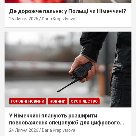
Де дорожче пальне: у Польщі чи Німеччині?
25 Липня 2026
Daria Krapivtsova
ГОЛОВНІ НОВИНИ
НОВИНИ
СУСПІЛЬСТВО
У Німеччині планують розширити
повноваження спецслужб для цифрового
стеження
24 Липня 2026
Daria Krapivtsova