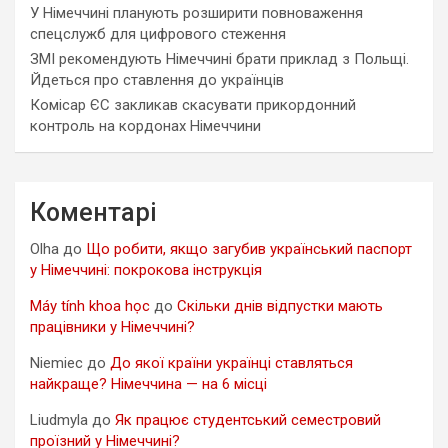
У Німеччині планують розширити повноваження
спецслужб для цифрового стеження
ЗМІ рекомендують Німеччині брати приклад з Польщі.
Йдеться про ставлення до українців
Комісар ЄС закликав скасувати прикордонний
контроль на кордонах Німеччини
Коментарі
Olha
до
Що робити, якщо загубив український паспорт
у Німеччині: покрокова інструкція
Máy tính khoa học
до
Скільки днів відпустки мають
працівники у Німеччині?
Niemiec
до
До якої країни українці ставляться
найкраще? Німеччина — на 6 місці
Liudmyla
до
Як працює студентський семестровий
проїзний у Німеччині?