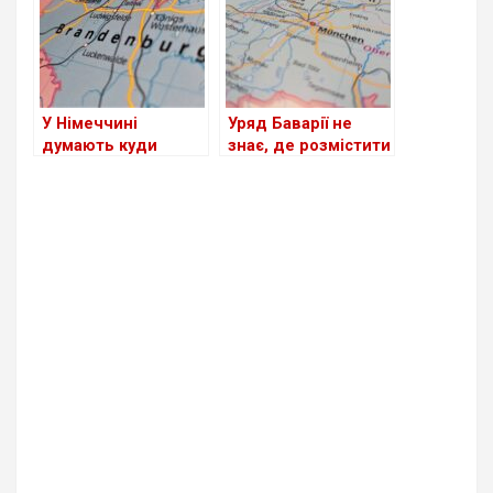
У Німеччині
Уряд Баварії не
думають куди
знає, де розмістити
дівати біженців
біженців