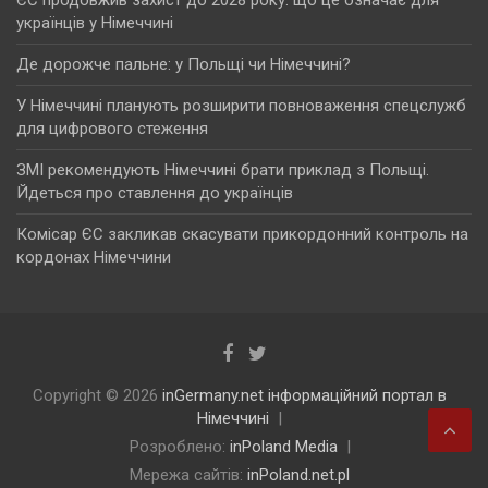
ЄС продовжив захист до 2028 року: що це означає для
українців у Німеччині
Де дорожче пальне: у Польщі чи Німеччині?
У Німеччині планують розширити повноваження спецслужб
для цифрового стеження
ЗМІ рекомендують Німеччині брати приклад з Польщі.
Йдеться про ставлення до українців
Комісар ЄС закликав скасувати прикордонний контроль на
кордонах Німеччини
Copyright © 2026
inGermany.net інформаційний портал в
Німеччині
Розроблено:
inPoland Media
Мережа сайтів:
inPoland.net.pl