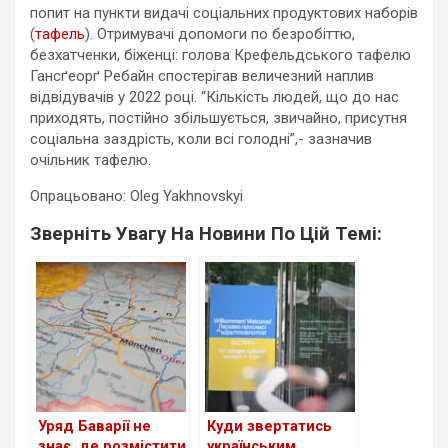
попит на пункти видачі соціальних продуктових наборів
(
тафель
). Отримувачі допомоги по безробіттю,
безхатченки, біженці: голова Крефельдського тафелю
Гансґеорґ Ребайн спостерігав величезний наплив
відвідувачів у 2022 році. “Кількість людей, що до нас
приходять, постійно збільшується, звичайно, присутня
соціальна заздрість, коли всі голодні”,- зазначив
очільник тафелю.
Опрацьовано: Oleg Yakhnovskyi
Зверніть Увагу На Новини По Цій Темі:
Уряд Баварії не
Куди звертатись
знає, де розмістити
українським