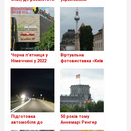
біженців
біженцям, які
прибувають до
Німеччини
Чорна п’ятниця у
Віртуальна
Німеччині у 2022
фотовиставка «Київ
році відбудеться 25
– непорушне серце
листопада
Європи» на сайті
Бундестагу
Підготовка
50 років тому
автомобіля до
Аннемарі Ренгер
холоду та “зимові”
була обрана