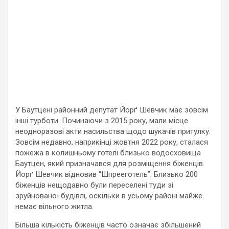
У Баутцені районний депутат Йорґ Шевчик має зовсім
інші турботи. Починаючи з 2015 року, мали місце
неодноразові акти насильства щодо шукачів притулку.
Зовсім недавно, наприкінці жовтня 2022 року, сталася
пожежа в колишньому готелі близько водосховища
Баутцен, який призначався для розміщення біженців.
Йорґ Шевчик відновив “Шпрееготель”. Близько 200
біженців нещодавно були переселені туди зі
зруйнованої будівлі, оскільки в усьому районі майже
немає вільного житла.
Більша кількість біженців часто означає збільшений