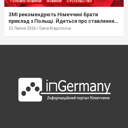
ГОЛОВНІ НОВИНИ
НОВИНИ
СУСПІЛЬСТВО
ЗМІ рекомендують Німеччині брати
приклад з Польщі. Йдеться про ставлення
до українців
23 Липня 2026
Daria Krapivtsova