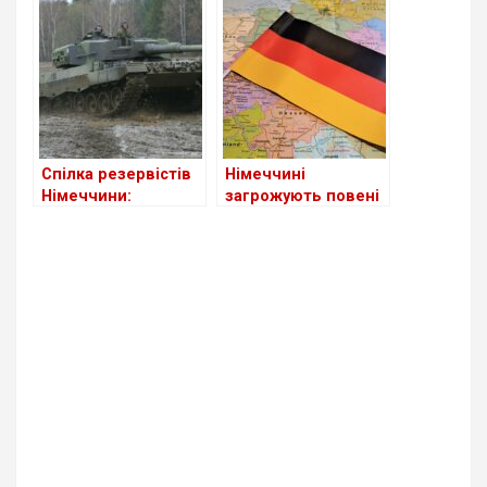
штрафи у Німеччині
першою жінкою-
президентом
німецького
Бундестагу
Спілка резервістів
Німеччині
Німеччини:
загрожують повені
поставка
“Леопардів” –
“логічний крок”