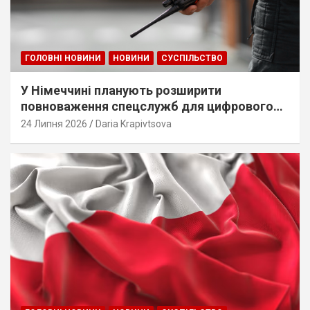
ГОЛОВНІ НОВИНИ
НОВИНИ
СУСПІЛЬСТВО
У Німеччині планують розширити
повноваження спецслужб для цифрового
стеження
24 Липня 2026
Daria Krapivtsova