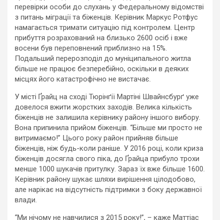
перевірки особи до слухань у Федеральному відомстві
з питань міграції та біженців. Керівник Маркус Ротфус
намагається тримати ситуацію під контролем. Центр
прибуття розрахований на близько 2600 осіб і вже
восени був переповнений приблизно на 15%.
Подальший перерозподіл до муніципального житла
більше не працює безперебійно, оскільки в деяких
місцях його катастрофічно не вистачає.
У місті Ґрайц на сході Тюрінґії Мартіні Швайнсбурґ уже
довелося вжити жорстких заходів. Велика кількість
біженців не залишила керівнику району іншого вибору.
Вона припинила прийом біженців. “Більше ми просто не
витримаємо!” Цього року район прийняв більше
біженців, ніж будь-коли раніше. У 2016 році, коли криза
біженців досягла свого піка, до Ґрайца прибуло трохи
менше 1000 шукачів притулку. Зараз їх вже більше 1600.
Керівник району шукає шляхи вирішення цілодобово,
але нарікає на відсутність підтримки з боку державної
влади.
“Ми нічому не навчилися з 2015 року!”, – каже Маттіас