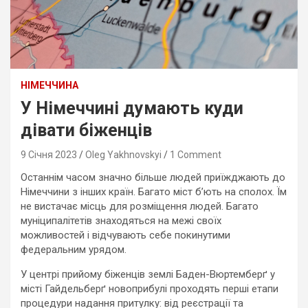
НІМЕЧЧИНА
У Німеччині думають куди
дівати біженців
9 Січня 2023
Oleg Yakhnovskyi
1 Comment
Останнім часом значно більше людей приїжджають до
Німеччини з інших країн. Багато міст б’ють на сполох. Їм
не вистачає місць для розміщення людей. Багато
муніципалітетів знаходяться на межі своїх
можливостей і відчувають себе покинутими
федеральним урядом.
У центрі прийому біженців землі Баден-Вюртемберґ у
місті Гайдельберґ новоприбулі проходять перші етапи
процедури надання притулку: від реєстрації та