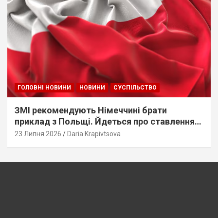
ГОЛОВНІ НОВИНИ
НОВИНИ
СУСПІЛЬСТВО
ЗМІ рекомендують Німеччині брати
приклад з Польщі. Йдеться про ставлення
до українців
23 Липня 2026
Daria Krapivtsova