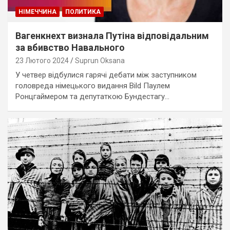
НІМЕЧЧИНА
ПОЛИТИКА
Вагенкнехт визнала Путіна відповідальним
за вбивство Навального
23 Лютого 2024
Suprun Oksana
У четвер відбулися гарячі дебати між заступником
головреда німецького видання Bild Паулем
Ронцгаймером та депутаткою Бундестагу…