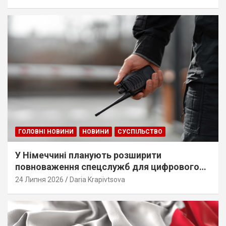
ГОЛОВНІ НОВИНИ
НОВИНИ
СУСПІЛЬСТВО
У Німеччині планують розширити
повноваження спецслужб для цифрового
стеження
24 Липня 2026
Daria Krapivtsova