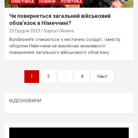
НІМЕЧЧИНА
НОВИНИ
ПОЛИТИКА
Чи повернеться загальний військовий
обов’язок в Німеччині?
23 Грудня 2023
Suprun Oksana
Bundeswehr стикається з нестачею солдат, і міністр
оборони Німеччини не виключає можливості
повернення загального військового обов'язку.…
Пагінація
1
2
…
4
Наст
записів
ВІДЕОНОВИНИ