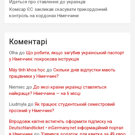
Йдеться про ставлення до українців
Комісар ЄС закликав скасувати прикордонний
контроль на кордонах Німеччини
Коментарі
Olha
до
Що робити, якщо загубив український паспорт
у Німеччині: покрокова інструкція
Máy tính khoa học
до
Скільки днів відпустки мають
працівники у Німеччині?
Niemiec
до
До якої країни українці ставляться
найкраще? Німеччина — на 6 місці
Liudmyla
до
Як працює студентський семестровий
проїзний у Німеччині?
Впродовж квітня встигніть оформити підписку на
Deutschlandticket • inGermany.net інформаційний портал
в Німеччині
до
З’явився додаток для квитка за 49 євро