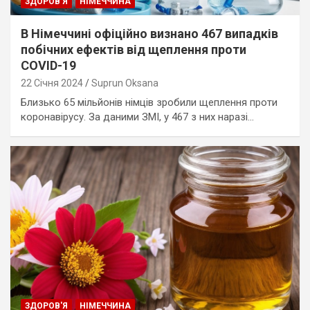
ЗДОРОВ'Я
НІМЕЧЧИНА
В Німеччині офіційно визнано 467 випадків
побічних ефектів від щеплення проти
COVID-19
22 Січня 2024
Suprun Oksana
Близько 65 мільйонів німців зробили щеплення проти
коронавірусу. За даними ЗМІ, у 467 з них наразі…
ЗДОРОВ'Я
НІМЕЧЧИНА