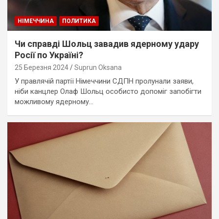
НІМЕЧЧИНА
ПОЛИТИКА
Чи справді Шольц завадив ядерному удару
Росії по Україні?
25 Березня 2024
Suprun Oksana
У правлячій партії Німеччини СДПН пролунали заяви,
ніби канцлер Олаф Шольц особисто допоміг запобігти
можливому ядерному…