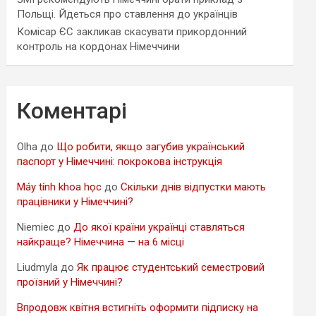
Польщі. Йдеться про ставлення до українців
Комісар ЄС закликав скасувати прикордонний
контроль на кордонах Німеччини
Коментарі
Olha
до
Що робити, якщо загубив український
паспорт у Німеччині: покрокова інструкція
Máy tính khoa học
до
Скільки днів відпустки мають
працівники у Німеччині?
Niemiec
до
До якої країни українці ставляться
найкраще? Німеччина — на 6 місці
Liudmyla
до
Як працює студентський семестровий
проїзний у Німеччині?
Впродовж квітня встигніть оформити підписку на