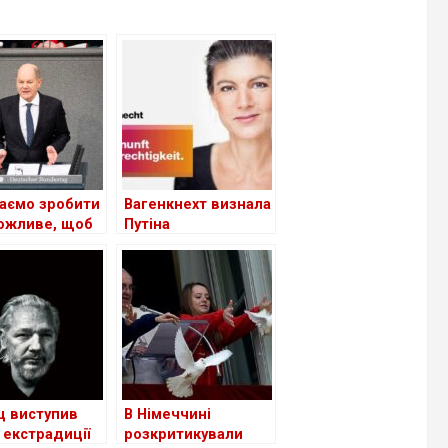
аємо зробити
Вагенкнехт визнала
ожливе, щоб
Путіна
пустити
відповідальним за
оги Росії в
вбивство
і», – канцлер
Навального
чини
 виступив
В Німеччині
 екстрадиції
розкритикували