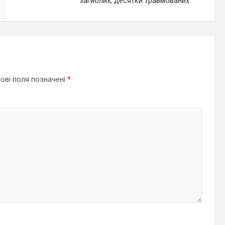
загиблих, десятки травмованих
ові поля позначені
*