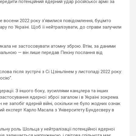
ередити потенційний ядерний удар російської армії за
е восени 2022 року з’явилися повідомлення, буцімто
у по Україні. Щоб її нейтралізувати, до справи залучили
кала не застосовувати атомну зброю. Втім, за даними
мальною — він лише передав Пекіну послання від
ова після зустрічі з Сі Цзіньпінем у листопаді 2022 року:
осію”.
ерації. З іншого боку, зусиллями канцлера та інших
застосування ядерної зброї загалом і в Україні зокрема.
 не запобіг ядерній війні, оскільки не було жодних ознак
ий експерт Карло Масала з Університету Бундесверу в
ьну роль Шольца у нейтралізації потенційної ядерної
ія залишається напруженою, і світова спільнота має