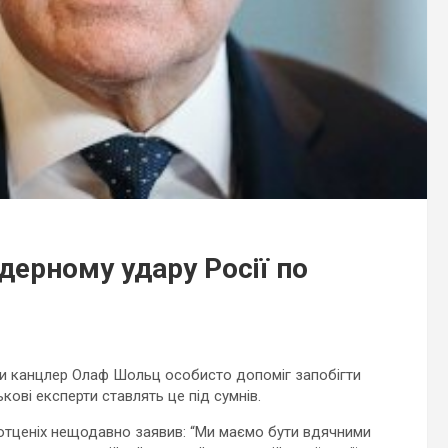
дерному удару Росії по
іби канцлер Олаф Шольц особисто допоміг запобігти
кові експерти ставлять це під сумнів.
Мютценіх нещодавно заявив: “Ми маємо бути вдячними