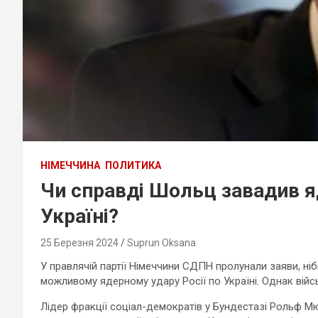
НІМЕЧЧИНА
ПОЛИТИКА
Чи справді Шольц завадив я
Україні?
25 Березня 2024
Suprun Oksana
У правлячій партії Німеччини СДПН пролунали заяви, н
можливому ядерному удару Росії по Україні. Однак війсь
Лідер фракції соціал-демократів у Бундестазі Рольф 