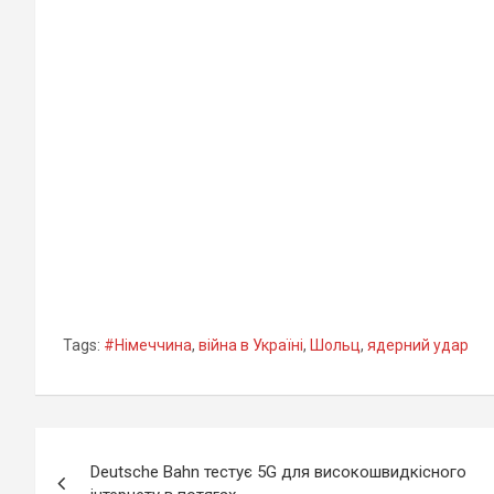
постачання Україні
анонсував
Ассан
ракет Taurus через
створення акаунту
ризик удару по
уряду країни в
Москві
TikTok
Tags:
#Німеччина
,
війна в Україні
,
Шольц
,
ядерний удар
Навігація
Deutsche Bahn тестує 5G для високошвидкісного
записів