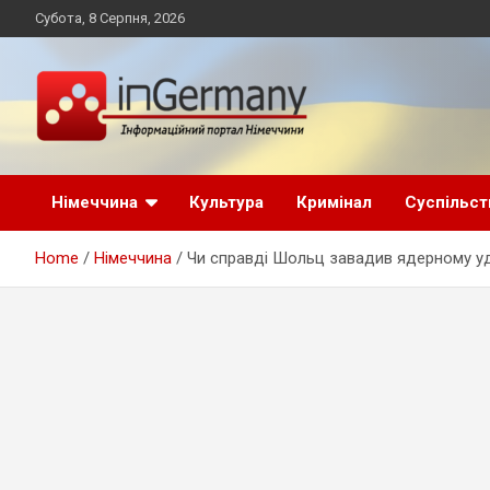
Skip
Субота, 8 Серпня, 2026
to
content
Український інформаційний портал в Німеччині, новини
inGermany.net
Німеччини, українці в Німеччині
Німеччина
Культура
Кримінал
Суспільст
інформаційний
Home
Німеччина
Чи справді Шольц завадив ядерному уда
портал в Німеччині