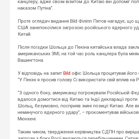
канцлеру, адже своїм візитом до Китаю він допоміг поп
наказом Путіна”.
Проте оглядач видання Bild Філіпп Пятов нагадує, що щ
США занепокоїлися загрозою російського ядерного удар
Китай.
Після поїздки Шольца до Пекіна китайська влада закли
американських ЗМІ, на той час роль канцлера була міні
Вашингтона.
У відповідь на запит
Bild
офіс Шольца процитував його сл
“У Пекіні я просив голову Сі використати свій вплив на Р
“З одного боку, американці погрожували Російській Фед
вдалося домогтися від Китаю та Індії декларації проти 
Шольц, безумовно, посприяв зміні позиції Китаю. Але він
неминучого ядерного удару”, – прокоментував військов
Мюнхені.
Таким чином, твердження керівництва СДПН про вирішал
загрози з боку Росії видаються перебільшеними. Ситуац