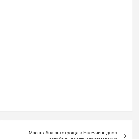
жа до США
слова Папи про
білий прапор для
України
Масштабна автотроща в Німеччині: двоє