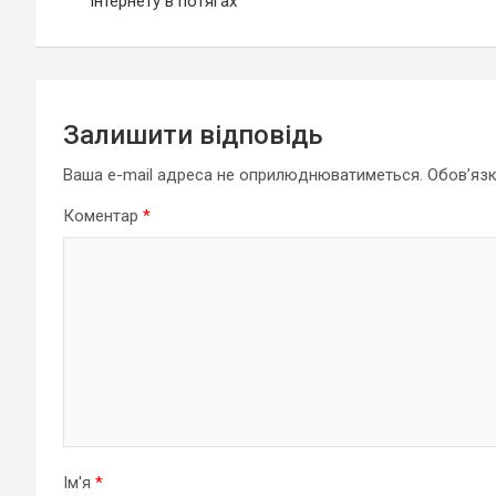
інтернету в потягах
Залишити відповідь
Ваша e-mail адреса не оприлюднюватиметься.
Обов’язк
Коментар
*
Ім'я
*