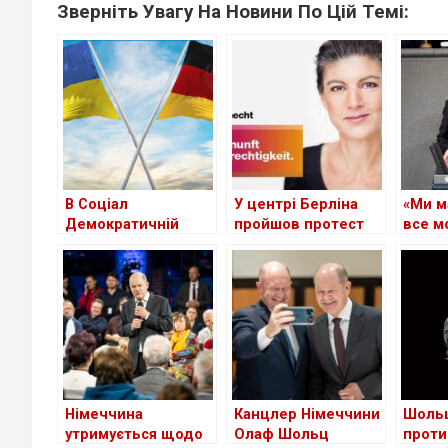
Зверніть Увагу На Новини По Цій Темі:
В Соціал
У центрі Берліна
«Ми м
Демократичній
пройшов протест
все м
Партії Німеччини
проти поставок
не до
спростовують
зброї в Україну
перем
наміри
(+Відео)
Україн
“заморозити” війну
Німеч
в Україні
Німеччина
Канцлер Німеччини
Шольц
утримується щодо
Олаф Шольц
проти