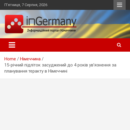
Skip
П’ятниця, 7 Серпня, 2026
to
content
Український інформаційний портал в Німеччині, новини
inGermany.net інформаційний
Німеччини, українці в Німеччині
портал в Німеччині
Home
Німеччина
15-річний підліток засуджений до 4 років ув’язнення за
планування теракту в Німеччині