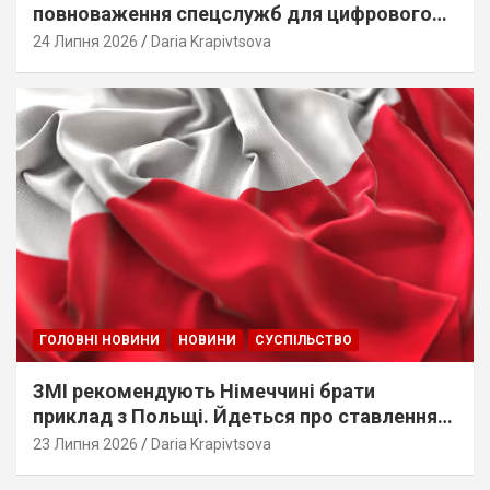
повноваження спецслужб для цифрового
стеження
24 Липня 2026
Daria Krapivtsova
ГОЛОВНІ НОВИНИ
НОВИНИ
СУСПІЛЬСТВО
ЗМІ рекомендують Німеччині брати
приклад з Польщі. Йдеться про ставлення
до українців
23 Липня 2026
Daria Krapivtsova