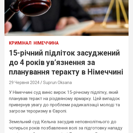
КРИМІНАЛ
НІМЕЧЧИНА
15-річний підліток засуджений
до 4 років ув’язнення за
планування теракту в Німеччині
29 Червня 2024
Suprun Oksana
У Німеччині суд виніс вирок 15-річному підлітку, який
планував теракт на різдвяному ярмарку. Цей випадок
привернув увагу до проблеми радикалізації молоді та
загрози тероризму в Європі.
Земельний суд Кельна засудив неповнолітнього до
чотирьох років позбавлення волі за підготовку нападу