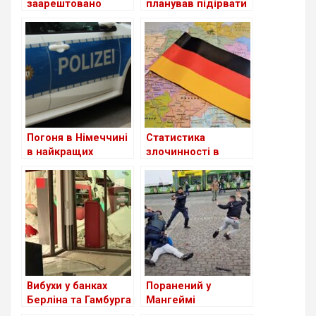
заарештовано
планував підірвати
терористку “Фракції
будинок з
Червоної Армії”, яку
мігрантами
розшукували понад
30 років
Погоня в Німеччині
Статистика
в найкращих
злочинності в
традиціях
Need for
Німеччині: акцент
Speed
на мігрантах чи
комплексний
підхід?
Вибухи у банках
Поранений у
Берліна та Гамбурга
Мангеймі
– грабіжників і досі
поліцейський