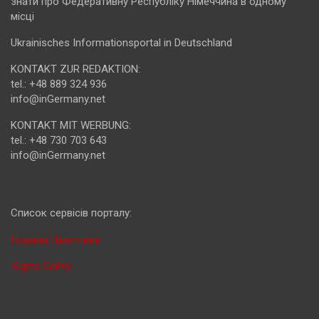
знати про Федеративну Республіку Німеччина в одному
місці
Ukrainisches Informationsportal in Deutschland
KONTAKT ZUR REDAKTION:
tel.: +48 889 324 936
info@inGermany.net
KONTAKT MIT WERBUNG:
tel.: +48 730 703 643
info@inGermany.net
Cписок сервісів порталу:
Новини Німеччини
Карта Сайту