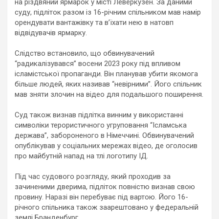
на різдвяний ярмарок у місті Леверкузен. За даними
суду, підліток разом із 16-річним спільником мав намір
орендувати вантажівку та в’їхати нею в натовп
відвідувачів ярмарку.
Слідство встановило, що обвинувачений
“радикалізувався” восени 2023 року під впливом
ісламістської пропаганди. Він планував убити якомога
більше людей, яких називав “невірними”. Його спільник
мав зняти злочин на відео для подальшого поширення.
Суд також визнав підлітка винним у використанні
символіки терористичного угруповання “Ісламська
держава”, забороненого в Німеччині. Обвинувачений
опублікував у соціальних мережах відео, де оголосив
про майбутній напад на тлі логотипу ІД.
Під час судового розгляду, який проходив за
зачиненими дверима, підліток повністю визнав свою
провину. Наразі він перебуває під вартою. Його 16-
річного спільника також заарештовано у федеральній
землі Бранденбург.