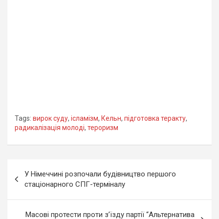
Tags:
вирок суду
,
ісламізм
,
Кельн
,
підготовка теракту
,
радикалізація молоді
,
тероризм
Навігація
У Німеччині розпочали будівництво першого
записів
стаціонарного СПГ-терміналу
Масові протести проти з’їзду партії “Альтернатива