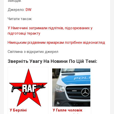
заходів.
Джерело:
DW
Читати також:
У Німеччині затримали підлітків, підозрюваних у
підготовці теракту
Німецьким різдвяним ярмаркам потрібнен відеонагляд
Світлина з відкритих джерел
Зверніть Увагу На Новини По Цій Темі:
У Берліні
У Галле чоловік