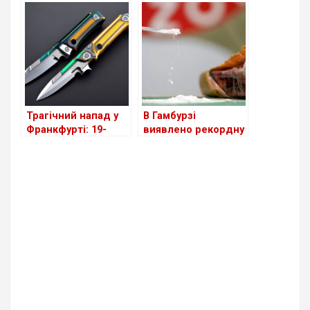
шукають
помер в лікарні
Трагічний напад у
В Гамбурзі
Франкфурті: 19-
виявлено рекордну
річний біженець з
партію кокаїну на
Афганістану
мільярди євро
поранив ножем
українку