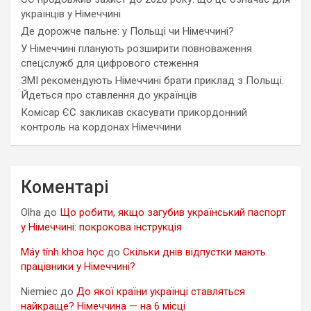
українців у Німеччині
Де дорожче пальне: у Польщі чи Німеччині?
У Німеччині планують розширити повноваження
спецслужб для цифрового стеження
ЗМІ рекомендують Німеччині брати приклад з Польщі.
Йдеться про ставлення до українців
Комісар ЄС закликав скасувати прикордонний
контроль на кордонах Німеччини
Коментарі
Olha
до
Що робити, якщо загубив український паспорт
у Німеччині: покрокова інструкція
Máy tính khoa học
до
Скільки днів відпустки мають
працівники у Німеччині?
Niemiec
до
До якої країни українці ставляться
найкраще? Німеччина — на 6 місці