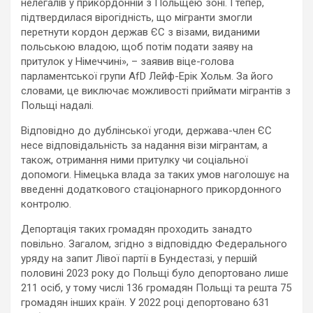
нелегалів у прикордонній з Польщею зоні. І тепер,
підтвердилася вірогідність, що мігранти змогли
перетнути кордон держав ЄС з візами, виданими
польською владою, щоб потім подати заяву на
притулок у Німеччині», – заявив віце-голова
парламентської групи AfD Лейф-Ерік Хольм. За його
словами, це виключає можливості приймати мігрантів з
Польщі надалі.
Відповідно до дублінської угоди, держава-член ЄС
несе відповідальність за надання візи мігрантам, а
також, отримання ними притулку чи соціальної
допомоги. Німецька влада за таких умов наголошує на
введенні додаткового стаціонарного прикордонного
контролю.
Депортація таких громадян проходить занадто
повільно. Загалом, згідно з відповіддю Федерального
уряду на запит Лівої партії в Бундестазі, у першій
половині 2023 року до Польщі було депортовано лише
211 осіб, у тому числі 136 громадян Польщі та решта 75
громадян інших країн. У 2022 році депортовано 631