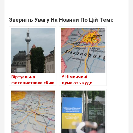
Зверніть Увагу На Новини По Цій Темі:
Віртуальна
У Німеччині
фотовиставка «Київ
думають куди
– непорушне серце
дівати біженців
Європи» на сайті
Бундестагу