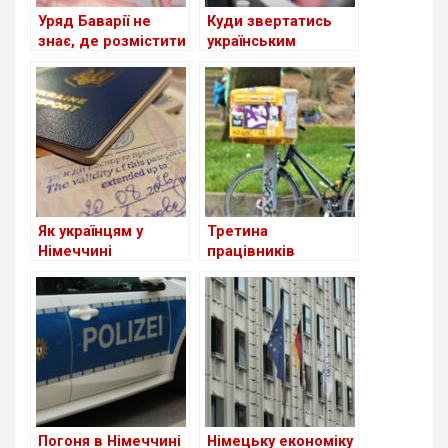
Уряд Баварії не
Куди звертатись
знає, де розмістити
українським
біженців
біженцям, які
прибувають до
Німеччини
Як українцям у
Третина
Німеччині
працівників
підтвердити освіту
поштової служби
Німеччини не
вийшли на роботу
Погоня в Німеччині
Німецьку економіку