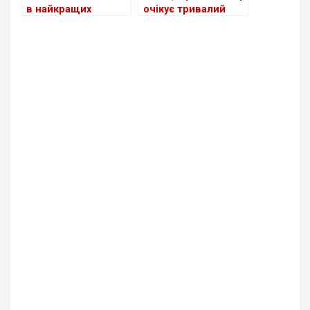
в найкращих
очікує тривалий
традиціях
Need for
спад
Speed