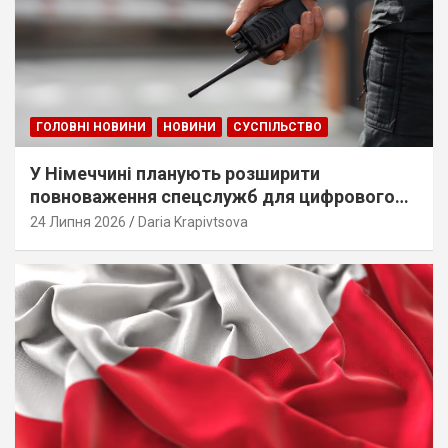
ГОЛОВНІ НОВИНИ
НОВИНИ
СУСПІЛЬСТВО
У Німеччині планують розширити
повноваження спецслужб для цифрового
стеження
24 Липня 2026
Daria Krapivtsova