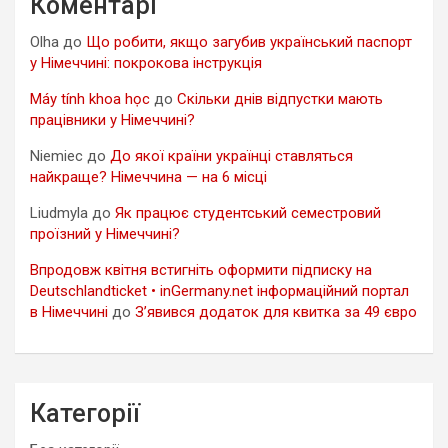
Коментарі
Olha
до
Що робити, якщо загубив український паспорт
у Німеччині: покрокова інструкція
Máy tính khoa học
до
Скільки днів відпустки мають
працівники у Німеччині?
Niemiec
до
До якої країни українці ставляться
найкраще? Німеччина — на 6 місці
Liudmyla
до
Як працює студентський семестровий
проїзний у Німеччині?
Впродовж квітня встигніть оформити підписку на
Deutschlandticket • inGermany.net інформаційний портал
в Німеччині
до
З’явився додаток для квитка за 49 євро
Категорії