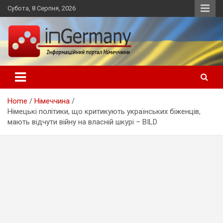
Skip
Субота, 8 Серпня, 2026
to
content
Український інформаційний портал в Німеччині, новини
inGermany.net інформаційний
Німеччини, українці в Німеччині
портал в Німеччині
Home
Німеччина
Німецькі політики, що критикують українських біженців,
мають відчути війну на власній шкурі – BILD