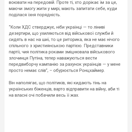
воювати на передовій. Проте ті, хто дорікає їм за це,
маючи змогу жити у мирі, мають запитати себе, куди
поділася їхня порядність.
“Коли ХДС стверджує, ніби українці — то ліниві
дезертири, що ухиляються від військової служби й
сидять в нас на шиї, то це риторика, яка не має нічого
спільного з християнською партією. Представники
партії, чия політика роками зміцнювала військового
злочинця Путіна, тепер наважуються вести
передвиборчу кампанію за рахунок українців — у мене
просто немає слів”, – обурюється Ронцхаймер.
Він наполягає, що політиків, які кидають тінь на
українських біженців, варто відправити на війну, аби ті
на власні очі побачили весь її жах.