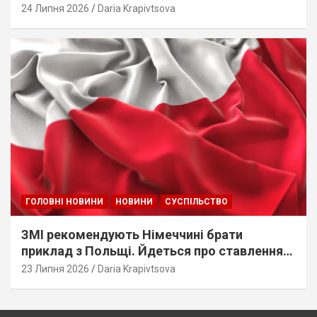
стеження
24 Липня 2026
Daria Krapivtsova
ГОЛОВНІ НОВИНИ
НОВИНИ
СУСПІЛЬСТВО
ЗМІ рекомендують Німеччині брати
приклад з Польщі. Йдеться про ставлення
до українців
23 Липня 2026
Daria Krapivtsova