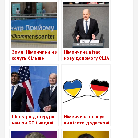
допомоги
політика щодо
українських
біженців
чоловіків, що
уникають
мобілізації
Землі Німеччини не
Німеччина вітає
хочуть більше
нову допомогу США
приймати
для України
українських
біженців
Шольц підтвердив
Німеччина планує
наміри ЄС і надалі
виділити додаткові
посилювати
мільярди євро на
допомогу Україні,
військову допомогу