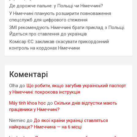
Де дорожче пальне: у Польщі чи Німеччині?
У Німеччині планують розширити повноваження
спецслужб для цифрового стеження
ЗМІ рекомендують Німеччині брати приклад з Польщі.
Йдеться про ставлення до українців
Комісар ЄС закликав скасувати прикордонний
контроль на кордонах Німеччини
Коментарі
Olha
до
Що робити, якщо загубив український паспорт
у Німеччині: покрокова інструкція
Máy tính khoa học
до
Скільки днів відпустки мають
працівники у Німеччині?
Niemiec
до
До якої країни українці ставляться
найкраще? Німеччина — на 6 місці