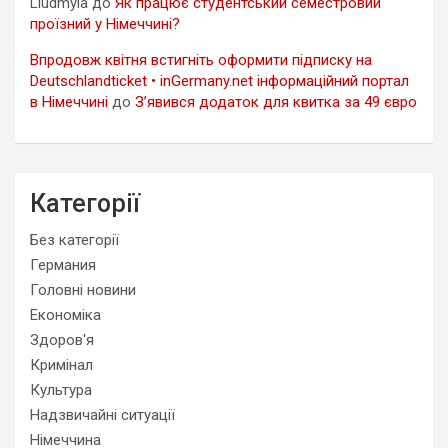
Liudmyla
до
Як працює студентський семестровий
проїзний у Німеччині?
Впродовж квітня встигніть оформити підписку на
Deutschlandticket • inGermany.net інформаційний портал
в Німеччині
до
З’явився додаток для квитка за 49 євро
Категорії
Без категорії
Германия
Головні новини
Економіка
Здоров'я
Кримінал
Культура
Надзвичайні ситуації
Німеччина