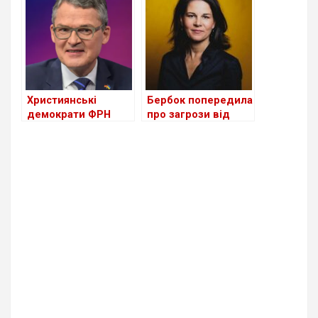
проте ракети
Україні у 2024 році
Taurus Київ не
отримає
Християнські
Бербок попередила
демократи ФРН
про загрози від
закликають Захід
послаблення
забезпечити ППО
допомоги Україні
на заході України