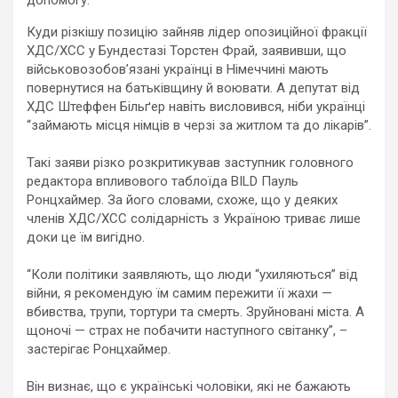
Куди різкішу позицію зайняв лідер опозиційної фракції
ХДС/ХСС у Бундестазі Торстен Фрай, заявивши, що
військовозобов’язані українці в Німеччині мають
повернутися на батьківщину й воювати. А депутат від
ХДС Штеффен Більґер навіть висловився, ніби українці
“займають місця німців в черзі за житлом та до лікарів”.
Такі заяви різко розкритикував заступник головного
редактора впливового таблоїда BILD Пауль
Ронцхаймер. За його словами, схоже, що у деяких
членів ХДС/ХСС солідарність з Україною триває лише
доки це їм вигідно.
“Коли політики заявляють, що люди “ухиляються” від
війни, я рекомендую їм самим пережити її жахи —
вбивства, трупи, тортури та смерть. Зруйновані міста. А
щоночі — страх не побачити наступного світанку”, –
застерігає Ронцхаймер.
Він визнає, що є українські чоловіки, які не бажають