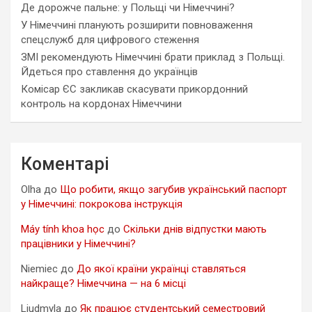
Де дорожче пальне: у Польщі чи Німеччині?
У Німеччині планують розширити повноваження
спецслужб для цифрового стеження
ЗМІ рекомендують Німеччині брати приклад з Польщі.
Йдеться про ставлення до українців
Комісар ЄС закликав скасувати прикордонний
контроль на кордонах Німеччини
Коментарі
Olha
до
Що робити, якщо загубив український паспорт
у Німеччині: покрокова інструкція
Máy tính khoa học
до
Скільки днів відпустки мають
працівники у Німеччині?
Niemiec
до
До якої країни українці ставляться
найкраще? Німеччина — на 6 місці
Liudmyla
до
Як працює студентський семестровий