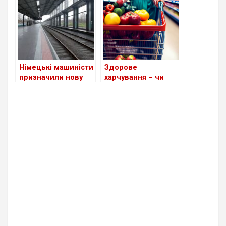
уряду країни в
TikTok
Німецькі машиністи
Здорове
призначили нову
харчування – чи
страйкову акцію на
можливо це в
12 березня
межах бюджету?