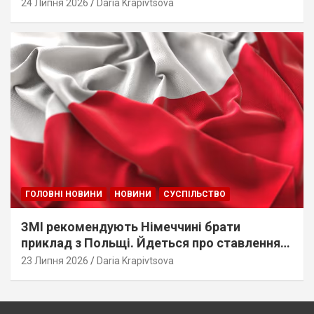
стеження
24 Липня 2026
Daria Krapivtsova
ГОЛОВНІ НОВИНИ
НОВИНИ
СУСПІЛЬСТВО
ЗМІ рекомендують Німеччині брати
приклад з Польщі. Йдеться про ставлення
до українців
23 Липня 2026
Daria Krapivtsova