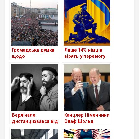
на солідарність на
Німеччині: шанс чи
підтримку України.
утопія?
Громадська думка
Лише 14% німців
щодо
вірять у перемогу
правопопулістської
України у війні
партії
“Альтернатива для
Німеччини” (АдН)
практично не
змінилася
Берлінале
Канцлер Німеччини
дистанціювався від
Олаф Шольц
антиізраїльських
анонсував
виступів
створення акаунту