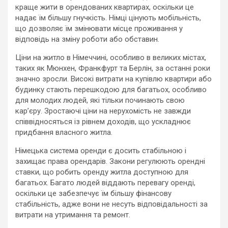
краще жити в орендованих квартирах, оскільки це
надає їм більшу гнучкість. Німці цінують мобільність,
що дозволяє їм змінювати місце проживання у
відповідь на зміну роботи або обставин.
Ціни на житло в Німеччині, особливо в великих містах,
таких як Мюнхен, Франкфурт та Берлін, за останні роки
значно зросли. Високі витрати на купівлю квартири або
будинку стають перешкодою для багатьох, особливо
для молодих людей, які тільки починають свою
кар’єру. Зростаючі ціни на нерухомість не завжди
співвідносяться із рівнем доходів, що ускладнює
придбання власного житла.
Німецька система оренди є досить стабільною і
захищає права орендарів. Закони регулюють орендні
ставки, що робить оренду житла доступною для
багатьох. Багато людей віддають перевагу оренді,
оскільки це забезпечує їм більшу фінансову
стабільність, адже вони не несуть відповідальності за
витрати на утримання та ремонт.