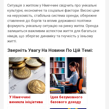
Ситуація з житлом у Німеччині свідчить про унікальні
культурні, економічні та соціальні фактори. Високі ціни
на нерухомість, стабільна система оренди, обережне
ставлення до боргів та вплив державної політики
формують унікальну ситуацію на ринку житла. Оренда
залишиться важливим аспектом життя для багатьох
німців, що зберігає динаміку та гнучкість у їхньому
житті.
Зверніть Увагу На Новини По Цій Темі:
У Німеччині
Ідея безумовного
виникла ініціатива
базового доходу
створення податку
для молоді в