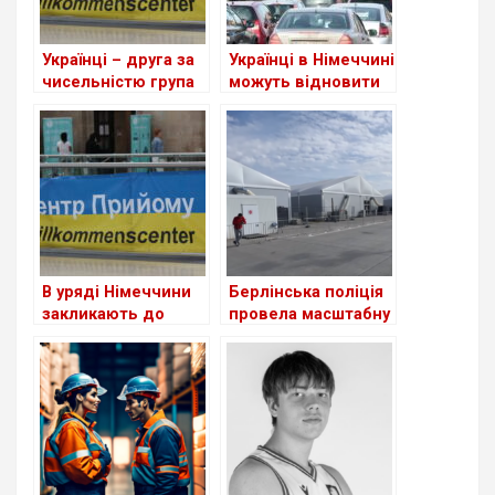
Українці – друга за
Українці в Німеччині
чисельністю група
можуть відновити
іноземців у ФРН
втрачене
посвідчення водія
В уряді Німеччини
Берлінська поліція
закликають до
провела масштабну
скорочення виплат
перевірку в центрі
для шукачів
для біженців з
притулку: чи
України
стосується це
українців?