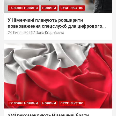
ГОЛОВНІ НОВИНИ
НОВИНИ
СУСПІЛЬСТВО
У Німеччині планують розширити
повноваження спецслужб для цифрового
стеження
24 Липня 2026
Daria Krapivtsova
ГОЛОВНІ НОВИНИ
НОВИНИ
СУСПІЛЬСТВО
ЗМІ рекомендують Німеччині брати