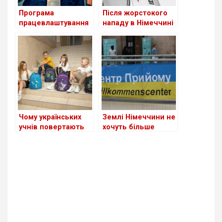
Програма
Після жорстокого
працевлаштування
нападу в Німеччині
біженців з України в
помер 18-річний
Німеччині поки
український
неефективна
баскетболіст
Чому українських
Землі Німеччини не
учнів повертають
хочуть більше
до адаптаційних
приймати
класів у Німеччині:
українських
детальний аналіз
біженців