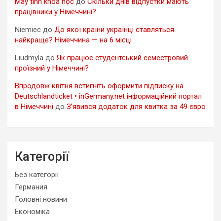
Máy tính khoa học
до
Скільки днів відпустки мають
працівники у Німеччині?
Niemiec
до
До якої країни українці ставляться
найкраще? Німеччина — на 6 місці
Liudmyla
до
Як працює студентський семестровий
проїзний у Німеччині?
Впродовж квітня встигніть оформити підписку на
Deutschlandticket • inGermany.net інформаційний портал
в Німеччині
до
З’явився додаток для квитка за 49 євро
Категорії
Без категорії
Германия
Головні новини
Економіка