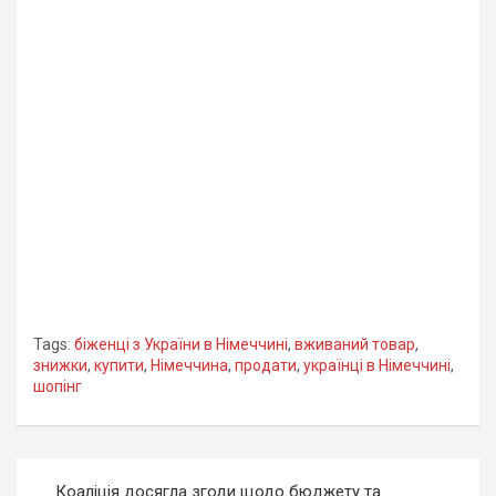
Tags:
біженці з України в Німеччині
,
вживаний товар
,
знижки
,
купити
,
Німеччина
,
продати
,
українці в Німеччині
,
шопінг
Навігація
Коаліція досягла згоди щодо бюджету та