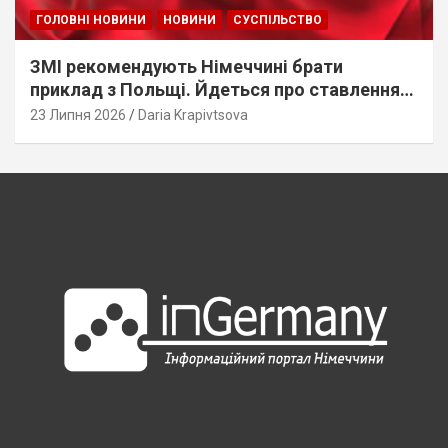
ГОЛОВНІ НОВИНИ
НОВИНИ
СУСПІЛЬСТВО
ЗМІ рекомендують Німеччині брати
приклад з Польщі. Йдеться про ставлення
до українців
23 Липня 2026
Daria Krapivtsova