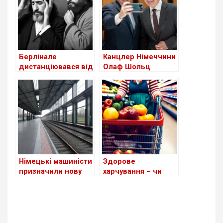
Німеччини” (АдН)
практично не
змінилася
Берлінале
Канцлер Німеччини
дистанціювався від
Олаф Шольц
антиізраїльських
анонсував
виступів
створення акаунту
уряду країни в
TikTok
Німецькі машиністи
Здорове
призначили нову
харчування – чи
страйкову акцію на
можливо це в
12 березня
межах бюджету?