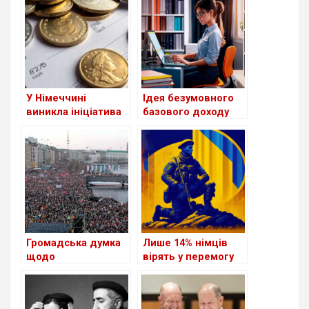
У Німеччині
Ідея безумовного
виникла ініціатива
базового доходу
створення податку
для молоді в
на солідарність на
Німеччині: шанс чи
підтримку України.
утопія?
Громадська думка
Лише 14% німців
щодо
вірять у перемогу
правопопулістської
України у війні
партії
“Альтернатива для