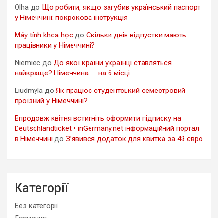
Olha
до
Що робити, якщо загубив український паспорт
у Німеччині: покрокова інструкція
Máy tính khoa học
до
Скільки днів відпустки мають
працівники у Німеччині?
Niemiec
до
До якої країни українці ставляться
найкраще? Німеччина — на 6 місці
Liudmyla
до
Як працює студентський семестровий
проїзний у Німеччині?
Впродовж квітня встигніть оформити підписку на
Deutschlandticket • inGermany.net інформаційний портал
в Німеччині
до
З’явився додаток для квитка за 49 євро
Категорії
Без категорії