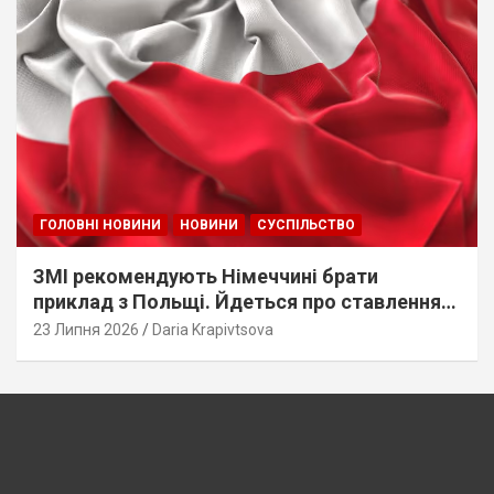
ГОЛОВНІ НОВИНИ
НОВИНИ
СУСПІЛЬСТВО
ЗМІ рекомендують Німеччині брати
приклад з Польщі. Йдеться про ставлення
до українців
23 Липня 2026
Daria Krapivtsova