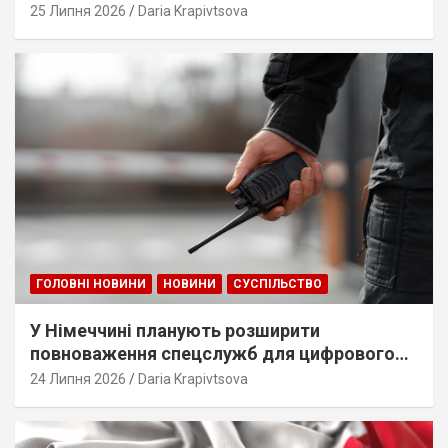
25 Липня 2026
Daria Krapivtsova
ГОЛОВНІ НОВИНИ
НОВИНИ
СУСПІЛЬСТВО
У Німеччині планують розширити
повноваження спецслужб для цифрового
стеження
24 Липня 2026
Daria Krapivtsova