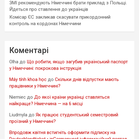
ЗМІ рекомендують Німеччині брати приклад з Польщі.
Йдеться про ставлення до українців
Комісар ЄС закликав скасувати прикордонний
контроль на кордонах Німеччини
Коментарі
Olha
до
Що робити, якщо загубив український паспорт
у Німеччині: покрокова інструкція
Máy tính khoa học
до
Скільки днів відпустки мають
працівники у Німеччині?
Niemiec
до
До якої країни українці ставляться
найкраще? Німеччина — на 6 місці
Liudmyla
до
Як працює студентський семестровий
проїзний у Німеччині?
Впродовж квітня встигніть оформити підписку на
Deutschlandticket • inGermany.net інформаційний портал