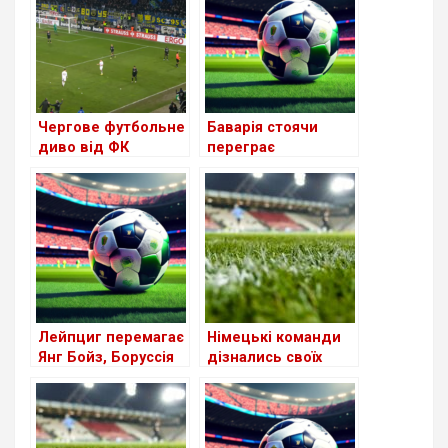
Чергове футбольне
Баварія стоячи
диво від ФК
переграє
Саарбрюкен в кубку
Манчестер
Німеччини (+Відео)
Юнайтед, Уніон дає
бій Реалу
Лейпциг перемагає
Німецькі команди
Янг Бойз, Боруссія
дізнались своїх
витримує натиск
суперників в 1/8
ПСЖ та фінішує
фіналу Ліги
першою
Чемпіонів