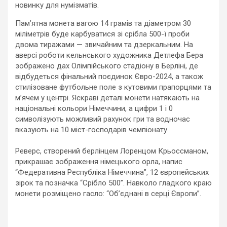
новинку для нумізматів.
Пам’ятна монета вагою 14 грамів та діаметром 30
міліметрів буде карбуватися зі срібла 500-ї проби
двома тиражами — звичайним та дзеркальним. На
аверсі роботи кельнського художника Детлефа Бера
зображено дах Олімпійського стадіону в Берліні, де
відбудеться фінальний поєдинок Євро-2024, а також
стилізоване футбольне поле з кутовими прапорцями та
м’ячем у центрі. Яскраві деталі монети натякають на
національні кольори Німеччини, а цифри 1 і 0
символізують можливий рахунок гри та водночас
вказують на 10 міст-господарів чемпіонату.
Реверс, створений берлінцем Лоренцом Крьоссманом,
прикрашає зображення німецького орла, напис
“Федеративна Республіка Німеччина”, 12 європейських
зірок та позначка “Срібло 500”. Навколо гладкого краю
монети розміщено гасло: “Об’єднані в серці Європи”.