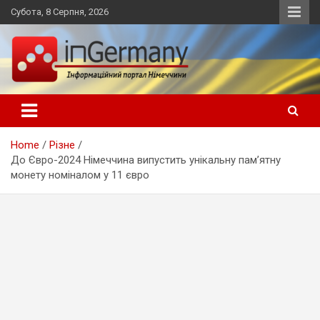
Skip
Субота, 8 Серпня, 2026
to
content
Український інформаційний портал в Німеччині, новини
inGermany.net інформаційний
Німеччини, українці в Німеччині
портал в Німеччині
Home
Різне
До Євро-2024 Німеччина випустить унікальну пам’ятну
монету номіналом у 11 євро