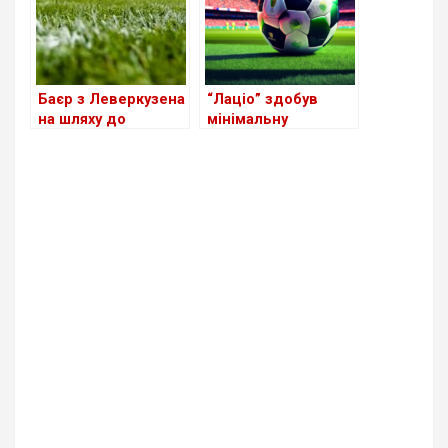
Баєр з Леверкузена
“Лаціо” здобув
на шляху до
мінімальну
чемпіонства
перемогу над
перемагає
“Баварією” у Лізі
мюнхенську
Чемпіонів завдяки
Баварію
пенальті Іммобіле