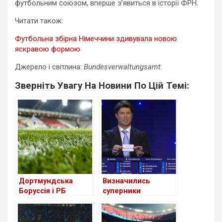
футбольним союзом, вперше з’явиться в історії ФРН.
Читати також:
Футбольна збірна Німеччини здивувала новою
яскравою формою
Джерело і світлина:
Bundesverwaltungsamt
Зверніть Увагу На Новини По Цій Темі:
Дортмундська
Визначились
Борусcія і РБ
суперники
Лейпциг в плей-
Німеччини на
офф Ліги Чемпіонів
Євро-2024 (+Відео)