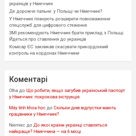
українців у Німеччині
Де дорожче пальне: у Польщі чи Німеччині?
У Німеччині планують розширити повноваження
спецслужб для цифрового стеження
ЗМІ рекомендують Німеччині брати приклад з Польщі.
Йдеться про ставлення до українців
Комісар ЄС закликав скасувати прикордонний
контроль на кордонах Німеччини
Коментарі
Olha
до
Що робити, якщо загубив український паспорт
у Німеччині: покрокова інструкція
Máy tính khoa học
до
Скільки днів відпустки мають
працівники у Німеччині?
Niemiec
до
До якої країни українці ставляться
найкраще? Німеччина — на 6 місці