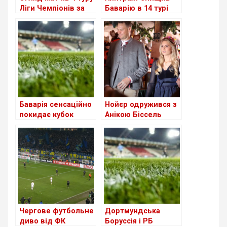
Ліги Чемпіонів за
Баварію в 14 турі
участю німецьких
чемпіонату
команд
Німеччини
Баварія сенсаційно
Нойєр одружився з
покидає кубок
Анікою Біссель
Німеччини (+ Відео)
Чергове футбольне
Дортмундська
диво від ФК
Борусcія і РБ