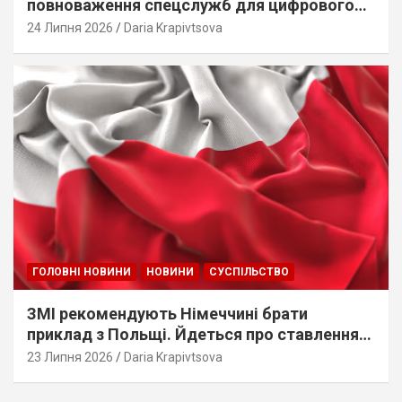
повноваження спецслужб для цифрового
стеження
24 Липня 2026
Daria Krapivtsova
ГОЛОВНІ НОВИНИ
НОВИНИ
СУСПІЛЬСТВО
ЗМІ рекомендують Німеччині брати
приклад з Польщі. Йдеться про ставлення
до українців
23 Липня 2026
Daria Krapivtsova