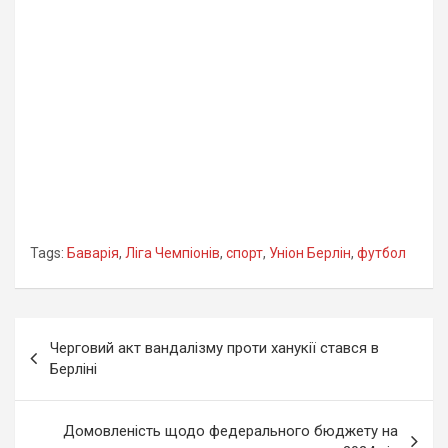
Tags:
Баварія
,
Ліга Чемпіонів
,
спорт
,
Уніон Берлін
,
футбол
Навігація
Черговий акт вандалізму проти ханукії стався в
записів
Берліні
Домовленість щодо федерального бюджету на