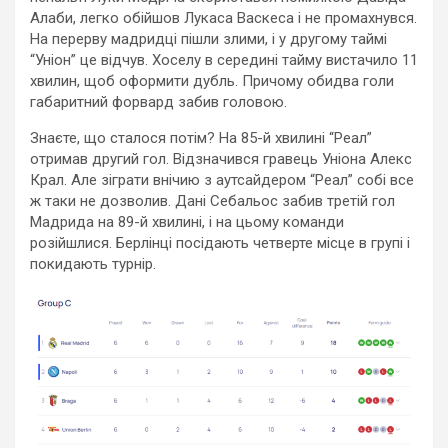
Алаби, легко обійшов Лукаса Васкеса і не промахнувся.
На перерву мадридці пішли злими, і у другому таймі
“Уніон” це відчув. Хоселу в середині тайму вистачило 11
хвилин, щоб оформити дубль. Причому обидва голи
габаритний форвард забив головою.
Знаєте, що сталося потім? На 85-й хвилині “Реал”
отримав другий гол. Відзначився гравець Уніона Алекс
Крал. Але зіграти внічию з аутсайдером “Реал” собі все
ж таки не дозволив. Дані Себальос забив третій гол
Мадрида на 89-й хвилині, і на цьому команди
розійшлися. Берлінці посідають четверте місце в групі і
покидають турнір.