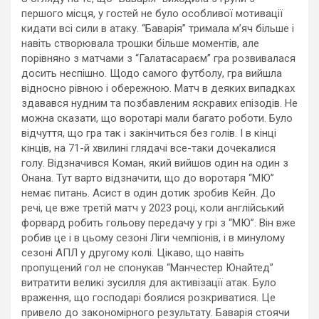
першого місця, у гостей не було особливої мотивації
кидати всі сили в атаку. “Баварія” тримала м’яч більше і
навіть створювала трошки більше моментів, але
порівняно з матчами з “Галатасараєм” гра розвивалася
досить неспішно. Щодо самого футболу, гра вийшла
відносно рівною і обережною. Матч в деяких випадках
здавався нудним та позбавленим яскравих епізодів. Не
можна сказати, що воротарі мали багато роботи. Було
відчуття, що гра так і закінчиться без голів. І в кінці
кінців, на 71-й хвилині глядачі все-таки дочекалися
голу. Відзначився Коман, який вийшов один на один з
Онана. Тут варто відзначити, що до воротаря “МЮ”
немає питань. Асист в один дотик зробив Кейн. До
речі, це вже третій матч у 2023 році, коли англійський
форвард робить гольову передачу у грі з “МЮ”. Він вже
робив це і в цьому сезоні Ліги чемпіонів, і в минулому
сезоні АПЛ у другому колі. Цікаво, що навіть
пропущений гол не спонукав “Манчестер Юнайтед”
витратити великі зусилля для активізації атак. Було
враження, що господарі боялися розкриватися. Це
привело до закономірного результату. Баварія стоячи