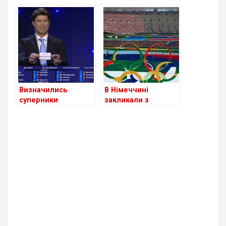
Саарбрюкен в кубку
Лейпциг в плей-
Німеччини (+Відео)
офф Ліги Чемпіонів
Визначились
В Німеччині
суперники
закликали з
Німеччини на
обережністю
Євро-2024 (+Відео)
допускати росіян на
ОІ-2024