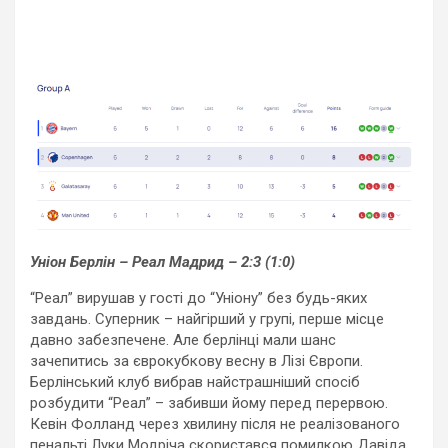
Уніон Берлін – Реал Мадрид – 2:3 (1:0)
“Реал” вирушав у гості до “Уніону” без будь-яких
завдань. Суперник – найгірший у групі, перше місце
давно забезпечене. Але берлінці мали шанс
зачепитись за єврокубкову весну в Лізі Європи.
Берлінський клуб вибрав найстрашніший спосіб
розбудити “Реал” – забивши йому перед перервою.
Кевін Фолланд через хвилину після не реалізованого
пенальті Луки Модріча скористався помилкою Давіда