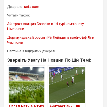
Джерело:
uefa.com
Читати також:
Айнтрахт знищив Баварію в 14 турі чемпіонату
Німеччини
Дортмундська Борусія і РБ Лейпциг в плей-офф Ліги
Чемпіонів
Світлина з відкритих джерел
Зверніть Увагу На Новини По Цій Темі:
Огляд матчів 4 туру
Айнтрахт знищив