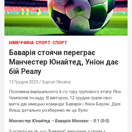
НІМЕЧЧИНА
СПОРТ
СПОРТ
Баварія стоячи переграє
Манчестер Юнайтед, Уніон дає
бій Реалу
13 Грудня 2023
Suprun Oksana
Половина вирішального 6-го туру групового етапу Ліги
Чемпіонів позаду. В вівторок, 12 грудня грали свої
матчі дві німецькі команди: Баварія і Уніон Берлін. Далі
більш детально розберемо як це було.
Манчестер Юнайтед – Баварія Мюнхен
–
0:1 (0:0)
З огляду на те, що “Баварія” виходила з групи з