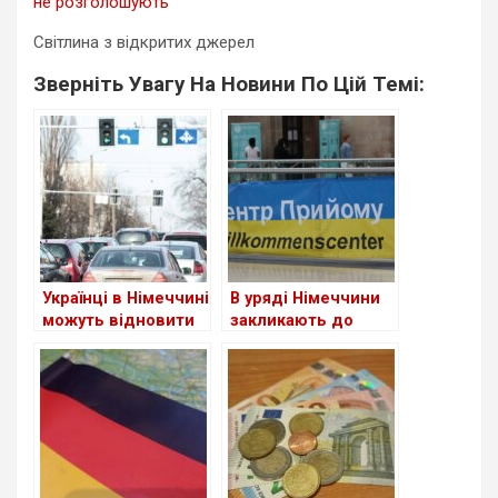
не розголошують
Світлина з відкритих джерел
Зверніть Увагу На Новини По Цій Темі:
Українці в Німеччині
В уряді Німеччини
можуть відновити
закликають до
втрачене
скорочення виплат
посвідчення водія
для шукачів
притулку: чи
стосується це
українців?