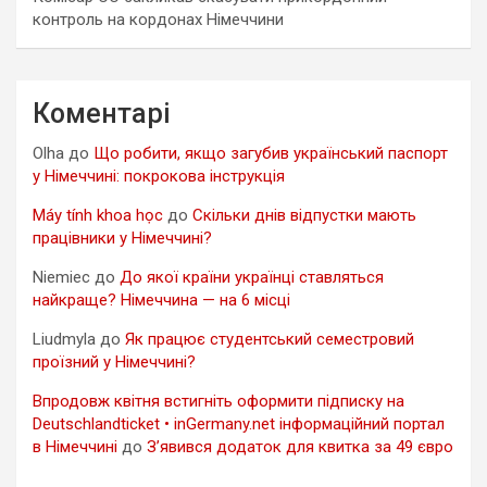
контроль на кордонах Німеччини
Коментарі
Olha
до
Що робити, якщо загубив український паспорт
у Німеччині: покрокова інструкція
Máy tính khoa học
до
Скільки днів відпустки мають
працівники у Німеччині?
Niemiec
до
До якої країни українці ставляться
найкраще? Німеччина — на 6 місці
Liudmyla
до
Як працює студентський семестровий
проїзний у Німеччині?
Впродовж квітня встигніть оформити підписку на
Deutschlandticket • inGermany.net інформаційний портал
в Німеччині
до
З’явився додаток для квитка за 49 євро