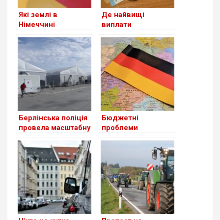
Які землі в
Де найвищі
Німеччині
виплати
приймають
українським
біженців із України
біженцям серед
станом на сьогодні
країн Європи?
Берлінська поліція
Бюджетні
провела масштабну
проблеми
перевірку в центрі
Німеччини ставлять
для біженців з
під удар найбільшу
України
економіку Європи