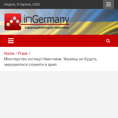
Skip
Неділя, 9 Серпня, 2026
to
content
Український інформаційний портал в Німеччині, новини
inGermany.net інформаційний
Німеччини, українці в Німеччині
портал в Німеччині
Home
Різне
Міністерство юстиції Німеччини: Українці не будуть
змушуватися служити в армії