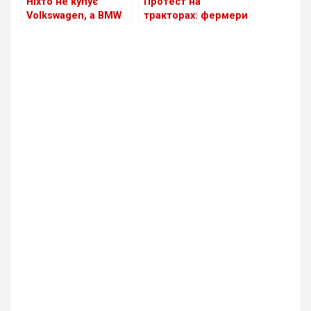
Ніхто не купує
Протест на
Volkswagen, а BMW
тракторах: фермери
зібрала останній
Німеччини
двигун
вирушають у
внутрішнього
масштабну
згоряння (ДВС) у
демонстрацію до
Німеччині
Берліна