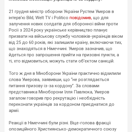
21 грудня міністр оборони України Рустем Умеров в
інтерв’ю Bild, Welt TV і Politico
повідомив,
що для
залучення нових солдатів для оборонної війни проти
Росії з 2024 року українське керівництво планує
призвати на військову службу чоловіків-українців віком
від 25 до 60 років, які залишили країну, включаючи тих,
що знаходяться в Німеччині. Умеров зазначив, що
йдеться про запрошення прийти на призовні пункти, а
ті, хто відмовиться, можуть стати об’єктом санкцій.
Того ж дня в Міноборони України практично відхилили
слова Умерова, заявивши, що “не розглядається
питання призову із-за кордону”. За словами
представника Міноборони Ілля Павлюка, Умеров
загалом говорив про рекрутацію і необхідність
переконати українців за кордоном приєднатися до
армії.
Реакції в Німеччині були різні. Віце-голова фракції
опозиційного Християнсько-демократичного союзу