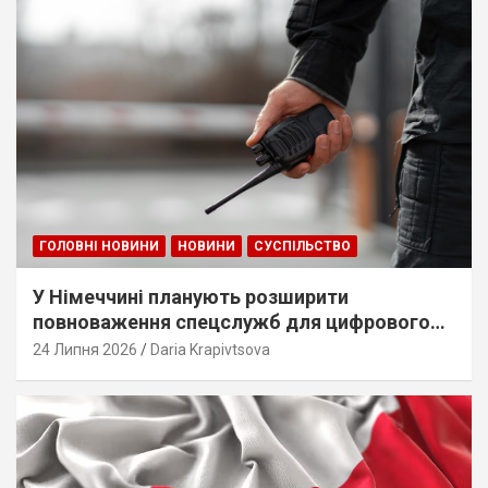
ГОЛОВНІ НОВИНИ
НОВИНИ
СУСПІЛЬСТВО
У Німеччині планують розширити
повноваження спецслужб для цифрового
стеження
24 Липня 2026
Daria Krapivtsova