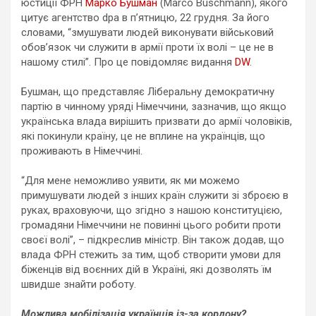
юстиції ФРН
Марко Бушман
(Marco Buschmann), якого
цитує агентство dpa в п’ятницю, 22 грудня. За його
словами, “змушувати людей виконувати військовий
обов’язок чи служити в армії проти їх волі – це не в
нашому стилі”. Про це повідомляє видання
DW
.
Бушман, що представляє Ліберальну демократичну
партію в чинному уряді Німеччини, зазначив, що якщо
українська влада вирішить призвати до армії чоловіків,
які покинули країну, це не вплине на українців, що
проживають в Німеччині.
“Для мене неможливо уявити, як ми можемо
примушувати людей з інших країн служити зі зброєю в
руках, враховуючи, що згідно з нашою конституцією,
громадяни Німеччини не повинні цього робити проти
своєї волі”, – підкреслив міністр. Він також додав, що
влада ФРН стежить за тим, щоб створити умови для
біженців від воєнних дій в Україні, які дозволять їм
швидше знайти роботу.
Можлива мобілізація українців із-за кордону?