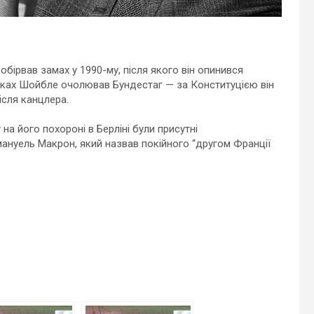
бірвав замах у 1990-му, після якого він опинився
роках Шойбле очолював Бундестаг — за Конституцією він
ісля канцлера.
на його похороні в Берліні були присутні
мануель Макрон, який назвав покійного “другом Франції
е