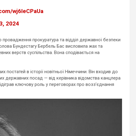
r.com/wj6IeCPaUa
3, 2024
о провадження прокуратура та відділ державної безпеки
олова Бундестагу Бербель Бас висловила жах та
вних верств суспільства. Вона сподівається на
 постатей в історії новітньої Німеччини. Він входив до
ких державних посад — від керівника відомства канцлера
відіграв ключову роль у переговорах про возз’єднання