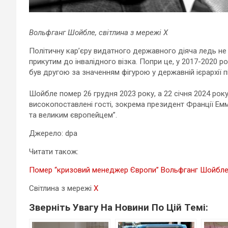
Вольфганг Шойбле, світлина з мережі X
Політичну кар’єру видатного державного діяча ледь не о
прикутим до інвалідного візка. Попри це, у 2017-2020 
був другою за значенням фігурою у державній ієрархії п
Шойбле помер 26 грудня 2023 року, а 22 січня 2024 року 
високопоставлені гості, зокрема президент Франції Ем
та великим європейцем”.
Джерело: dpa
Читати також:
Помер “кризовий менеджер Європи” Вольфганг Шойбл
Світлина з мережі
X
Зверніть Увагу На Новини По Цій Темі: