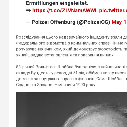
Ermittlungen eingeleitet.
➡️
https://t.co/ZLVNamAWWL
pic.twitte
— Polizei Offenburg (@PolizeiOG)
May 1
Розслідування цього надзвичайного інциденту взяли д
Федерального відомства з кримінальних справ. Чинна г
розчарування вчинком, який демонструє жорстокість пе
якнайшвидше встановлення та покарання винних.
83-річний Вольфганг Шойбле був однією з найвпливовіших
складу Бундестагу рекордні 51 рік, обіймав низку висо
до міністра внутрішніх справ та фінансів. Саме Шойбле 
Східної та Західної Німеччини 1990 року.