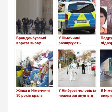
Бранденбурзькі
У Німеччині
Подру
ворота знову
розшукують
підоз
помаранчеві
чоловіка, який
вбивс
завдяки
напав на
Німеч
“Останньому
українського
поколінню”
підлітка
Жінка в Німеччині
У Нінбурзі чоловік із
В Нім
30 років крала
ножем загинув від
викри
товари з магазинів
вогнепальної зброї
нелег
поліції, поранивши
переві
правоохоронця
перев