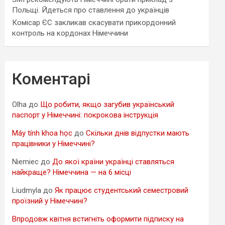
Польщі. Йдеться про ставлення до українців
Комісар ЄС закликав скасувати прикордонний
контроль на кордонах Німеччини
Коментарі
Olha
до
Що робити, якщо загубив український
паспорт у Німеччині: покрокова інструкція
Máy tính khoa học
до
Скільки днів відпустки мають
працівники у Німеччині?
Niemiec
до
До якої країни українці ставляться
найкраще? Німеччина — на 6 місці
Liudmyla
до
Як працює студентський семестровий
проїзний у Німеччині?
Впродовж квітня встигніть оформити підписку на