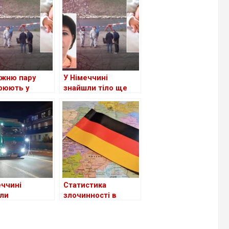
жню пару
У Німеччині
рюють у
знайшли тіло ще
тві українки в
однієї вбитої
чині
українки – матері
27-річної Маргарити
Разас
еччині
Статистика
ли
злочинності в
альних
Німеччині: акцент
зників, які
на мігрантах чи
озили
комплексний