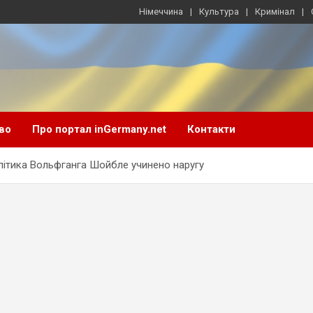
Німеччина
Культура
Кримінал
во
Про портал inGermany.net
Контакти
ітика Вольфганга Шойбле учинено наругу