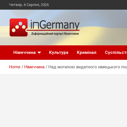
Skip
Четвер, 6 Серпня, 2026
to
content
Український інформаційний портал в Німеччині, новини
inGermany.net
Німеччини, українці в Німеччині
Німеччина
Культура
Кримінал
Суспільст
інформаційний
Home
Німеччина
Над могилою видатного німецького пол
портал в Німеччині