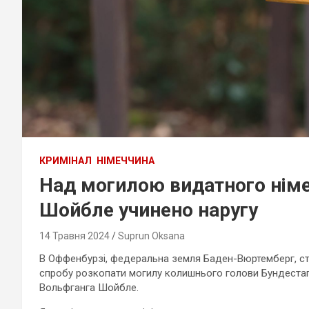
КРИМІНАЛ
НІМЕЧЧИНА
Над могилою видатного німе
Шойбле учинено наругу
14 Травня 2024
Suprun Oksana
В Оффенбурзі, федеральна земля Баден-Вюртемберг, с
спробу розкопати могилу колишнього голови Бундеста
Вольфганга Шойбле.