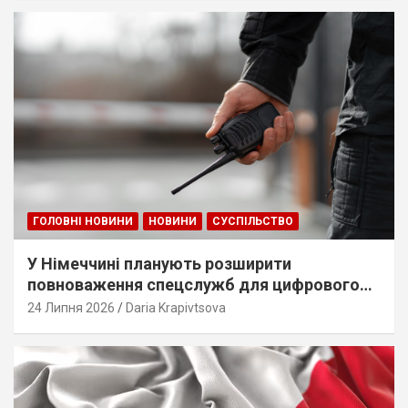
ГОЛОВНІ НОВИНИ
НОВИНИ
СУСПІЛЬСТВО
У Німеччині планують розширити
повноваження спецслужб для цифрового
стеження
24 Липня 2026
Daria Krapivtsova