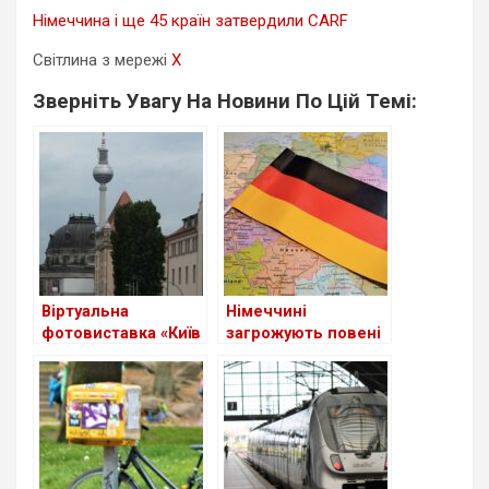
Німеччина і ще 45 країн затвердили CARF
Світлина з мережі
X
Зверніть Увагу На Новини По Цій Темі:
Віртуальна
Німеччині
фотовиставка «Київ
загрожують повені
– непорушне серце
Європи» на сайті
Бундестагу