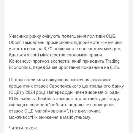
Учасники ринку очікують полегшення політики ЄЦБ.
Обсяг замовлень промислових підприємств Німеччини
у жовтні впав на 3,7% порівняно з попереднім місяцем,
йдеться у звіті міністерства економіки країни.
Консенсус-прогноз експертів, який приводить Trading
Economics, передбачав зростання показника на 0,2%.
Ці дані підсилили очікування зниження ключових
процентних ставок Європейського центрального банку
(ЄЦБ) у 2024 році. Напередодні член виконавчої ради
ЄЦБ Ізабель Шнабель заявила, що останні дані щодо
інфляції в єврозоні “роблять подальше підвищення
ставок ЄЦБ малоймовірним”, і не виключила
можливості їх зниження в майбутньому.
Читати також: