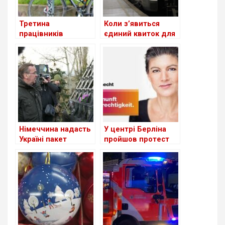
Третина
Коли з’явиться
працівників
єдиний квиток для
поштової служби
подорожі
Німеччини не
Німеччиною за 49
вийшли на роботу
євро
Німеччина надасть
У центрі Берліна
Україні пакет
пройшов протест
військової
проти поставок
допомоги на 1,3
зброї в Україну
мільярда євро
(+Відео)