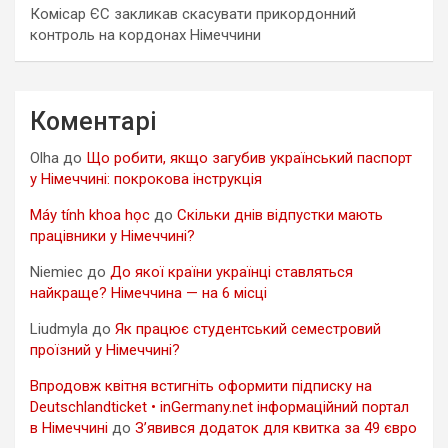
Комісар ЄС закликав скасувати прикордонний
контроль на кордонах Німеччини
Коментарі
Olha
до
Що робити, якщо загубив український паспорт
у Німеччині: покрокова інструкція
Máy tính khoa học
до
Скільки днів відпустки мають
працівники у Німеччині?
Niemiec
до
До якої країни українці ставляться
найкраще? Німеччина — на 6 місці
Liudmyla
до
Як працює студентський семестровий
проїзний у Німеччині?
Впродовж квітня встигніть оформити підписку на
Deutschlandticket • inGermany.net інформаційний портал
в Німеччині
до
З’явився додаток для квитка за 49 євро