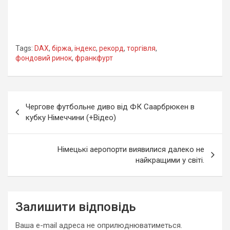
Tags:
DAX
,
біржа
,
індекс
,
рекорд
,
торгівля
,
фондовий ринок
,
франкфурт
Навігація
Чергове футбольне диво від ФК Саарбрюкен в
записів
кубку Німеччини (+Відео)
Німецькі аеропорти виявилися далеко не
найкращими у світі.
Залишити відповідь
Ваша e-mail адреса не оприлюднюватиметься.