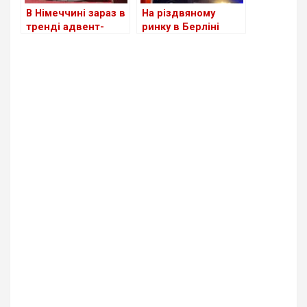
В Німеччині зараз в
На різдвяному
тренді адвент-
ринку в Берліні
календарі ручної
сталася пожежа:
роботи
що відомо на цей
час?