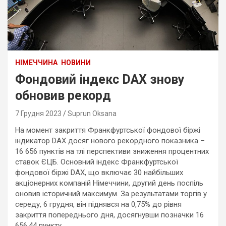
НІМЕЧЧИНА
НОВИНИ
Фондовий індекс DAX знову
обновив рекорд
7 Грудня 2023
Suprun Oksana
На момент закриття Франкфуртської фондової біржі
індикатор DAX досяг нового рекордного показника –
16 656 пунктів на тлі перспективи зниження процентних
ставок ЄЦБ. Основний індекс Франкфуртської
фондової біржі DAX, що включає 30 найбільших
акціонерних компаній Німеччини, другий день поспіль
оновив історичний максимум. За результатами торгів у
середу, 6 грудня, він піднявся на 0,75% до рівня
закриття попереднього дня, досягнувши позначки 16
656,44 пункту.