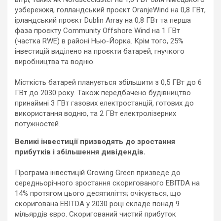
узбережжя, голландський проєкт OranjeWind на 0,8 ГВт,
ірландський проєкт Dublin Array на 0,8 ГВт та перша
фаза проєкту Community Offshore Wind на 1 ГВт
(частка RWE) в районі Нью-Йорка. Крім того, 25%
інвестицій виділено на проєкти батарей, гнучкого
виробництва та водню.
Місткість батарей планується збільшити з 0,5 ГВт до 6
ГВт до 2030 року. Також передбачено будівництво
принаймні 3 ГВт газових електростанцій, готових до
використання водню, та 2 ГВт електролізерних
потужностей.
Великі інвестиції призводять до зростання
прибутків і збільшення дивідендів.
Програма інвестицій Growing Green призведе до
середньорічного зростання скоригованого EBITDA на
14% протягом цього десятиліття; очікується, що
скоригована EBITDA у 2030 році складе понад 9
мільярдів євро. Скоригований чистий прибуток