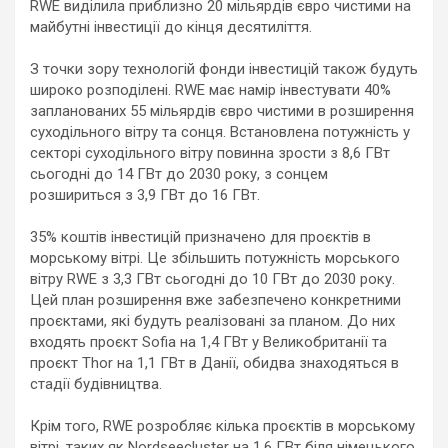
RWE виділила приблизно 20 мільярдів євро чистими на
майбутні інвестиції до кінця десятиліття.
З точки зору технологій фонди інвестицій також будуть
широко розподілені. RWE має намір інвестувати 40%
запланованих 55 мільярдів євро чистими в розширення
суходільного вітру та сонця. Встановлена потужність у
секторі суходільного вітру повинна зрости з 8,6 ГВт
сьогодні до 14 ГВт до 2030 року, з сонцем
розшириться з 3,9 ГВт до 16 ГВт.
35% коштів інвестицій призначено для проєктів в
морському вітрі. Це збільшить потужність морського
вітру RWE з 3,3 ГВт сьогодні до 10 ГВт до 2030 року.
Цей план розширення вже забезпечено конкретними
проєктами, які будуть реалізовані за планом. До них
входять проєкт Sofia на 1,4 ГВт у Великобританії та
проєкт Thor на 1,1 ГВт в Данії, обидва знаходяться в
стадії будівництва.
Крім того, RWE розробляє кілька проєктів в морському
вітрі, таких як Nordseecluster на 1,6 ГВт біля німецького