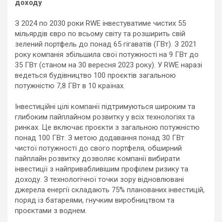
доходу
З 2024 по 2030 роки RWE інвестуватиме чистих 55
мільярдів євро по всьому світу та розширить свій
зелений портфель до понад 65 гігаватів (ГВт). З 2021
року компанія збільшила свої потужності на 9 ГВт до
35 ГВт (станом на 30 вересня 2023 року). У RWE наразі
ведеться будівництво 100 проєктів загальною
потужністю 7,8 ГВт в 10 країнах.
Інвестиційні цілі компанії підтримуються широким та
глибоким пайплайном розвитку у всіх технологіях та
ринках. Це включає проєкти з загальною потужністю
понад 100 ГВт. З метою додавання понад 30 ГВт
чистої потужності до свого портфеля, обширний
пайплайн розвитку дозволяє компанії вибирати
інвестиції з найпривабливішим профілем ризику та
доходу. З технологічної точки зору відновлювані
джерела енергії складають 75% планованих інвестицій,
поряд із батареями, гнучким виробництвом та
проєктами з воднем.