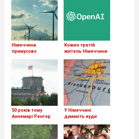
Німеччина
Кожен третій
примусово
житель Німеччини
впроваджуватиме
використовує
інфраструктуру
штучний інтелект
відновлювальної
енергії.
50 років тому
У Німеччині
Аннемарі Ренгер
думають куди
була обрана
дівати біженців
першою жінкою-
президентом