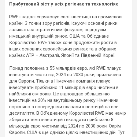
Прибутковий ріст у всіх регіонах та технологіях
RWE і надалі спрямовує свої інвестиції на промислові
країни. З точки зору регіонів, існуючі основні ринки
залишаться стратегічним фокусом, передусім
німецький внутрішній ринок, США та Об’єднане
Королівство. RWE також хоче продовжити рости в
інших основних європейських ринках та в обраних
країнах АТР – Австралії, Японії та Південній Кореї.
Понад половина з 55 мільярдів євро, які RWE планує
інвестувати чисто від 2024 по 2030 роки, призначена
для Європи. Тільки в Німеччині компанія планує
інвестувати приблизно 11 мільярдів євро чистими в
найближчі сім років. Це відповідає збільшенню
інвестицій на 20% на внутрішньому ринку Німеччини
порівняно з попередніми планами інвестицій на все
десятиліття. В Об’єднаному Королівстві RWE має намір
зберігати темп інвестицій і вкладати приблизно 8
мільярдів євро чистими від 2024 по 2030 роки. Окрім
Європи, США є ще однією ціллю інвестиційних дій. Тут