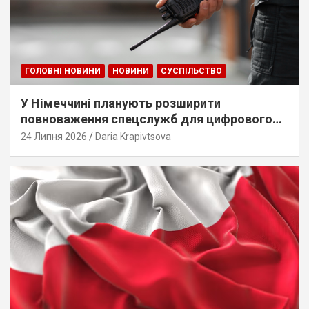
ГОЛОВНІ НОВИНИ
НОВИНИ
СУСПІЛЬСТВО
У Німеччині планують розширити
повноваження спецслужб для цифрового
стеження
24 Липня 2026
Daria Krapivtsova