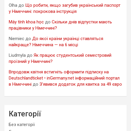
Olha
до
Що робити, якщо загубив український паспорт
у Німеччині: покрокова інструкція
Máy tính khoa học
до
Скільки днів відпустки мають
працівники у Німеччині?
Niemiec
до
До якої країни українці ставляться
найкраще? Німеччина — на 6 місці
Liudmyla
до
Як працює студентський семестровий
проїзний у Німеччині?
Впродовж квітня встигніть оформити підписку на
Deutschlandticket • inGermany.net інформаційний портал
в Німеччині
до
З’явився додаток для квитка за 49 євро
Категорії
Без категорії