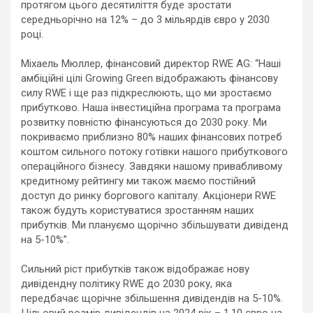
протягом цього десятиліття буде зростати
середньорічно на 12% – до 3 мільярдів євро у 2030
році.
Міхаель Мюллер, фінансовий директор RWE AG: “Наші
амбіційні цілі Growing Green відображають фінансову
силу RWE і ще раз підкреслюють, що ми зростаємо
прибутково. Наша інвестиційна програма та програма
розвитку повністю фінансуються до 2030 року. Ми
покриваємо приблизно 80% наших фінансових потреб
коштом сильного потоку готівки нашого прибуткового
операційного бізнесу. Завдяки нашому привабливому
кредитному рейтингу ми також маємо постійний
доступ до ринку боргового капіталу. Акціонери RWE
також будуть користуватися зростанням наших
прибутків. Ми плануємо щорічно збільшувати дивіденд
на 5-10%”.
Сильний ріст прибутків також відображає нову
дивідендну політику RWE до 2030 року, яка
передбачає щорічне збільшення дивідендів на 5-10%.
Цільовий розмір дивідендів на 2024 рік – 1,10 євро на