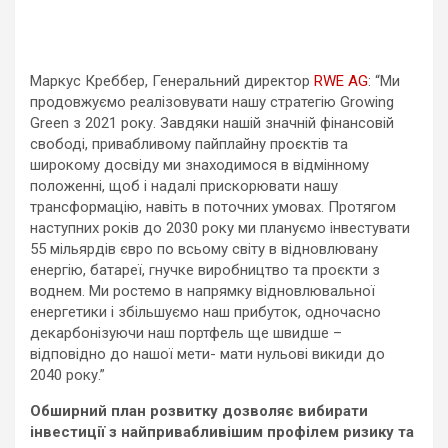
Маркус Креббер, Генеральний директор
RWE AG
: “Ми
продовжуємо реалізовувати нашу стратегію Growing
Green з 2021 року. Завдяки нашій значній фінансовій
свободі, привабливому пайплайну проєктів та
широкому досвіду ми знаходимося в відмінному
положенні, щоб і надалі прискорювати нашу
трансформацію, навіть в поточних умовах. Протягом
наступних років до 2030 року ми плануємо інвестувати
55 мільярдів євро по всьому світу в відновлювану
енергію, батареї, гнучке виробництво та проєкти з
воднем. Ми ростемо в напрямку відновлювальної
енергетики і збільшуємо наш прибуток, одночасно
декарбонізуючи наш портфель ще швидше –
відповідно до нашої мети- мати нульові викиди до
2040 року.”
Обширний план розвитку дозволяє вибирати
інвестиції з найпривабливішим профілем ризику та